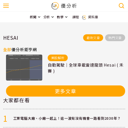
新聞
分析
教學
課程
資料庫
HESAI
最新文章
熱門文章
全部
優分析
鉅亨網
美股解析
自動駕駛｜全球車載雷達龍頭 Hesai ( 禾
賽 )
更多文章
大家都在看
1
工業電腦大廠、小廠一起上！這一波有沒有機會一路看到2030年？