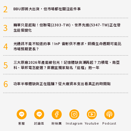
2
BBU即將大出貨，但市場都在關注這件事
3
轉單只是起點！但聯電(2303-TW)、世界先進(5347-TW)正在發
生這個變化
4
光通訊不能不知道的事！InP 雷射供不應求，銅纜生命週期可能比
市場預期更長？
5
三大原廠2026年產能被包光！記憶體缺貨潮再起？力積電、南亞
科、華邦電怎麼選？鄭廳宜獨家點名「這檔」抱一年
6
功率半導體缺貨正在醞釀？從大廠資本支出看真正的時間點
客服
討論區
粉絲團
Instagram
Youtube
Podcast