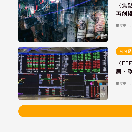
〈焦點
再創
鉅亨網
．
2
台股動
〈ET
居、
鉅亨網
．
2