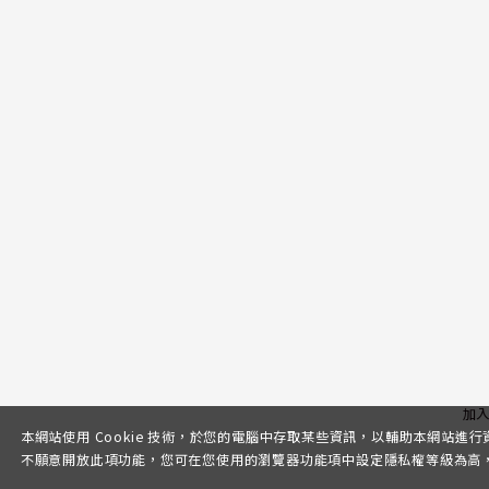
加
本網站使用 Cookie 技術，於您的電腦中存取某些資訊，以輔助本網站進
不願意開放此項功能，您可在您使用的瀏覽器功能項中設定隱私權等級為高，即