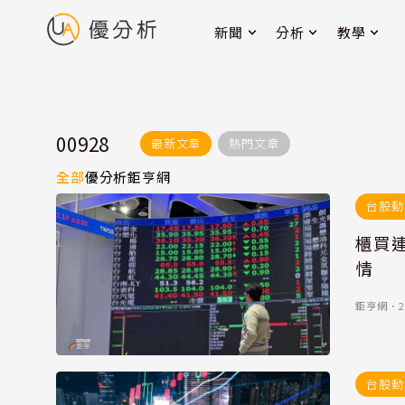
新聞
分析
教學
00928
最新文章
熱門文章
全部
優分析
鉅亨網
台股動
櫃買連
情
鉅亨網
．
2
台股動