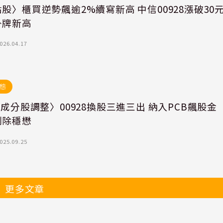
股〉櫃買逆勢飆逾2%續寫新高 中信00928漲破30
掛牌新高
026.04.17
態
F成分股調整〉00928換股三進三出 納入PCB飆股金
剔除穩懋
025.09.25
更多文章