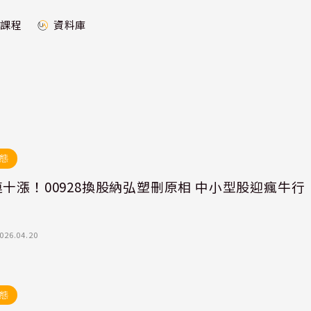
課程
資料庫
態
十漲！00928換股納弘塑刪原相 中小型股迎瘋牛行
026.04.20
態