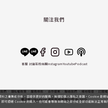
關注我們
客服
討論區
粉絲團
Instagram
Youtube
Podcast
入我們
隱私權政策
服務條款
合作提案
聯絡我們
場地租借
訂閱電
行資料之彙集或分析，並提供更好的服務，無侵犯個人隱私之意圖。Cookie 是
優分析 UAnalyze 商拓財經有限公司 © 2025
可拒絕 Cookie 的寫入，但可能會導致本網站之部分或全部功能無法正常執