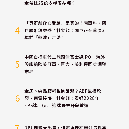
本益比25倍支撐價在哪？
「買群創身心受創」是真的？南亞科、國
4
巨腰斬怎麼辦？杜金龍：國巨正在重演2
年前「華城」走法！
中國自行車代工龍頭津富士達IPO 海外
5
設廠搶歐美訂單，巨大、美利達同步調整
布局
金居、尖點腰斬後換誰漲？ABF載板欣
6
興、南電接棒！杜金龍：看好2028年
EPS達50元，這檔是末升段首選
7
BBU即將大出貨，但市場都在關注這件事