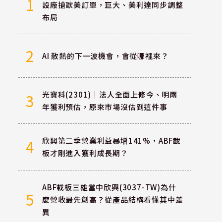
1
設廠搶歐美訂單，巨大、美利達同步調整
布局
2
AI 散熱的下一波機會，會從哪裡來？
光寶科(2301)｜法人全面上修今、明兩
3
年獲利預估，原來市場沒估到這件事
欣興第二季營業利益暴增141%，ABF載
4
板才剛進入獲利成長期？
ABF載板三雄當中欣興(3037-TW)為什
5
麼營收最先創高？從產品結構看懂其中差
異