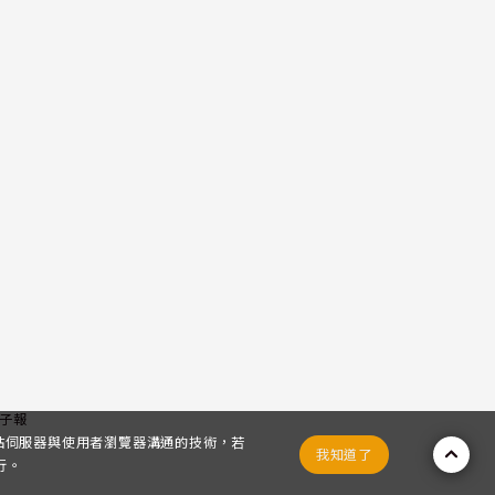
子報
網站伺服器與使用者瀏覽器溝通的技術，若
我知道了
行。