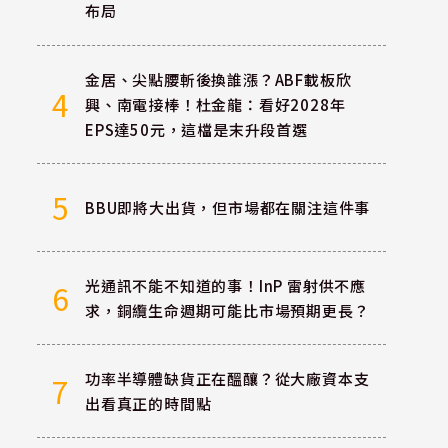
布局
金居、尖點腰斬後換誰漲？ABF載板欣
4
興、南電接棒！杜金龍：看好2028年
EPS達50元，這檔是末升段首選
5
BBU即將大出貨，但市場都在關注這件事
光通訊不能不知道的事！InP 雷射供不應
6
求，銅纜生命週期可能比市場預期更長？
功率半導體缺貨正在醞釀？從大廠資本支
7
出看真正的時間點