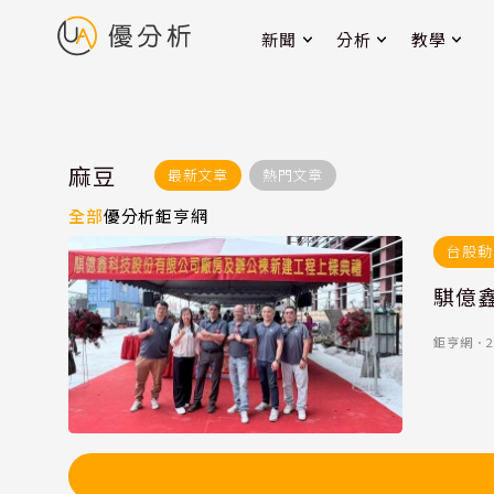
新聞
分析
教學
麻豆
最新文章
熱門文章
全部
優分析
鉅亨網
台股動
騏億鑫
鉅亨網
．
2