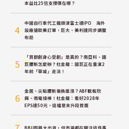
本益比25倍支撐價在哪？
中國自行車代工龍頭津富士達IPO 海外
4
設廠搶歐美訂單，巨大、美利達同步調整
布局
「買群創身心受創」是真的？南亞科、國
5
巨腰斬怎麼辦？杜金龍：國巨正在重演2
年前「華城」走法！
金居、尖點腰斬後換誰漲？ABF載板欣
6
興、南電接棒！杜金龍：看好2028年
EPS達50元，這檔是末升段首選
7
BBU即將大出貨，但市場都在關注這件事