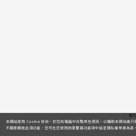
加
本網站使用 Cookie 技術，於您的電腦中存取某些資訊，以輔助本網站進
不願意開放此項功能，您可在您使用的瀏覽器功能項中設定隱私權等級為高，即