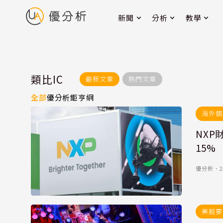
新聞
分析
教學
類比IC
最新文章
熱門文章
全部
優分析
鉅亨網
海外個
NX
15%
優分析
．
2
美股要