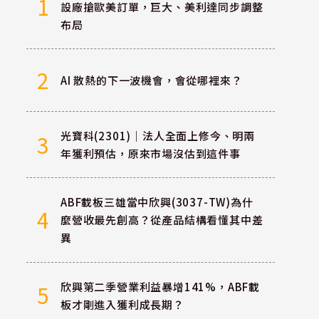
1
設廠搶歐美訂單，巨大、美利達同步調整
布局
2
AI 散熱的下一波機會，會從哪裡來？
光寶科(2301)｜法人全面上修今、明兩
3
年獲利預估，原來市場沒估到這件事
ABF載板三雄當中欣興(3037-TW)為什
4
麼營收最先創高？從產品結構看懂其中差
異
欣興第二季營業利益暴增141%，ABF載
5
板才剛進入獲利成長期？