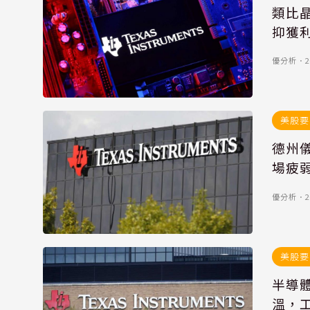
類比
抑獲利
優分析
．
2
美股要
德州儀
場疲
優分析
．
2
美股要
半導
溫，