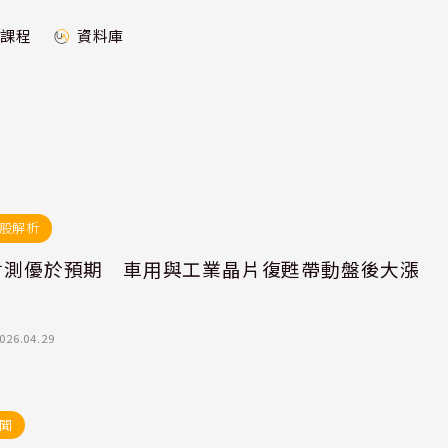
課程
資料庫
股解析
P財測優於預期 車用與工業晶片復甦帶動盤後大漲
026.04.29
聞