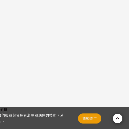
子報
網站伺服器與使用者瀏覽器溝通的技術，若
我知道了
行。