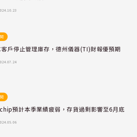
024.10.23
聞
C客戶停止管理庫存，德州儀器(TI)財報優預期
024.07.24
聞
rochip預計本季業績疲弱，存貨過剩影響至6月底
024.05.06