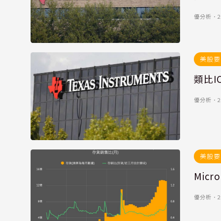
優分析
．
2
美股要
類比I
優分析
．
2
美股要
Mic
優分析
．
2