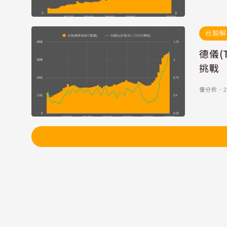
台股解
德儀(
挑戰
優分析
．
2