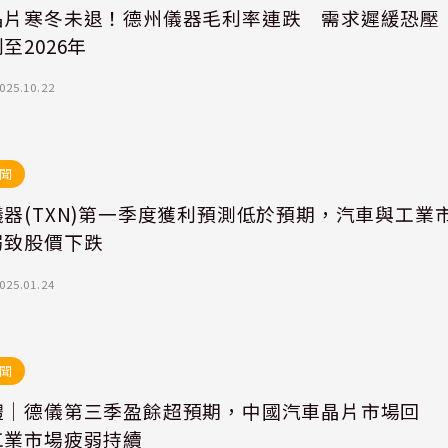
晶片寒冬未退！德州儀器毛利率連跌 需求遲緩恐壓
至2026年
025.10.22
聞
器(TXN)第一季度獲利預測低於預期，汽車與工業
弱致股價下跌
025.01.24
聞
體｜德儀第三季盈餘超預期，中國汽車晶片市場回
工業市場疲弱持續