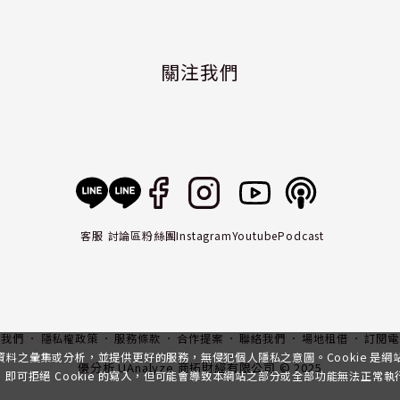
關注我們
客服
討論區
粉絲團
Instagram
Youtube
Podcast
入我們
隱私權政策
服務條款
合作提案
聯絡我們
場地租借
訂閱電
行資料之彙集或分析，並提供更好的服務，無侵犯個人隱私之意圖。Cookie 是
優分析 UAnalyze 商拓財經有限公司 © 2025
可拒絕 Cookie 的寫入，但可能會導致本網站之部分或全部功能無法正常執