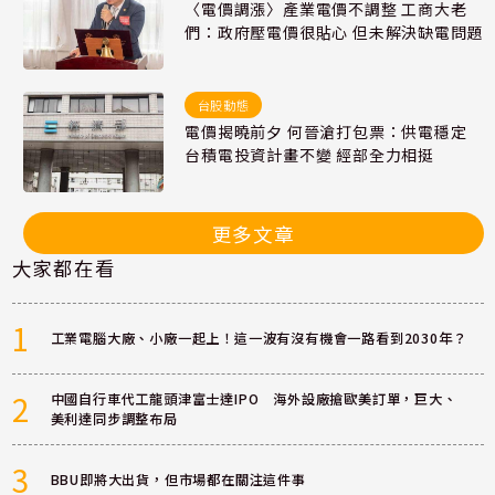
〈電價調漲〉產業電價不調整 工商大老
們：政府壓電價很貼心 但未解決缺電問題
台股動態
電價揭曉前夕 何晉滄打包票：供電穩定
台積電投資計畫不變 經部全力相挺
更多文章
大家都在看
1
工業電腦大廠、小廠一起上！這一波有沒有機會一路看到2030年？
2
中國自行車代工龍頭津富士達IPO 海外設廠搶歐美訂單，巨大、
美利達同步調整布局
3
BBU即將大出貨，但市場都在關注這件事