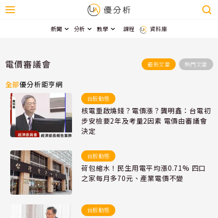
新聞
分析
教學
課程
資料庫
電價審議會
最新文章
熱門文章
全部
優分析
鉅亨網
台股動態
核電重啟燒錢？電價漲？龔明鑫：台電初
步安檢要2年及考量2因素 電價由審議會
決定
台股動態
荷包縮水！民生用電平均漲0.71% 四口
之家每月多70元、產業電價不變
台股動態