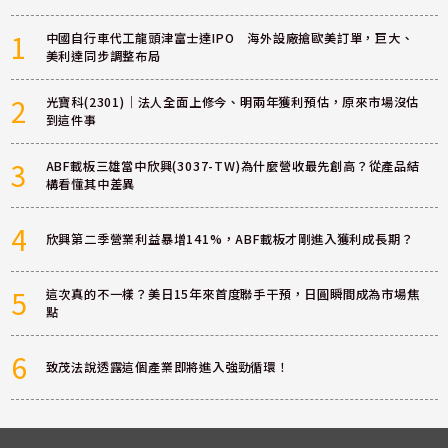
1
中國自行車代工龍頭津富士達IPO 海外設廠搶歐美訂單，巨大、
美利達同步調整布局
2
光寶科(2301)｜法人全面上修今、明兩年獲利預估，原來市場沒估
到這件事
3
ABF載板三雄當中欣興(3037-TW)為什麼營收最先創高？從產品結
構看懂其中差異
4
欣興第二季營業利益暴增141%，ABF載板才剛進入獲利成長期？
5
這次真的不一樣？美日15年來首度聯手干預，日圓瞬間成為市場焦
點
6
致茂法說透露這個產業即將進入強勁循環！