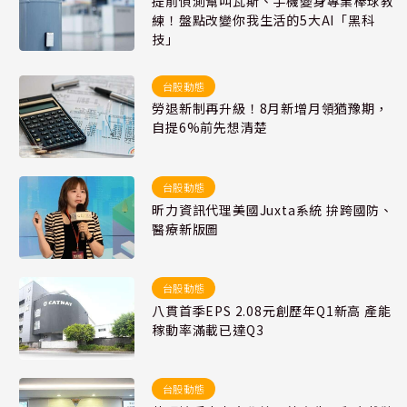
提前偵測幫叫瓦斯、手機變身專業棒球教
練！盤點改變你我生活的5大AI「黑科
技」
台股動態
勞退新制再升級！8月新增月領猶豫期，
自提6%前先想清楚
台股動態
昕力資訊代理美國Juxta系統 拚跨國防、
醫療新版圖
台股動態
八貫首季EPS 2.08元創歷年Q1新高 產能
稼動率滿載已達Q3
台股動態