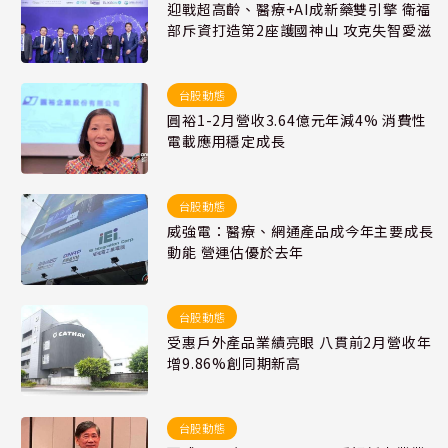
迎戰超高齡、醫療+AI成新藥雙引擎 衛福
部斥資打造第2座護國神山 攻克失智愛滋
台股動態
圓裕1-2月營收3.64億元年減4% 消費性
電載應用穩定成長
台股動態
威強電：醫療、網通產品成今年主要成長
動能 營運估優於去年
台股動態
受惠戶外產品業績亮眼 八貫前2月營收年
增9.86%創同期新高
台股動態