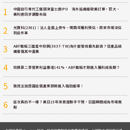
1
中國自行車代工龍頭津富士達IPO 海外設廠搶歐美訂單，巨大、
美利達同步調整布局
2
光寶科(2301)｜法人全面上修今、明兩年獲利預估，原來市場沒估
到這件事
3
ABF載板三雄當中欣興(3037-TW)為什麼營收最先創高？從產品結
構看懂其中差異
4
欣興第二季營業利益暴增141%，ABF載板才剛進入獲利成長期？
5
致茂法說透露這個產業即將進入強勁循環！
6
這次真的不一樣？美日15年來首度聯手干預，日圓瞬間成為市場焦
點