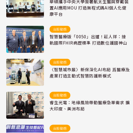
華碩攜手中央大學簽署航太生醫與穿戴裝
置AI應用MOU 打造無程式碼AI個人化健
康平台
台股動態
智慧醫療版「0050」出爐！莊人祥：接
軌國際FHIR病歷標準 打造數位護國神山
台股動態
〈智慧城市展〉新保深化AI布局 爲醫療及
產業打造主動式智慧防護新模式
台股動態
睿生光電：地緣風險帶動醫療急單需求 擴
大印度、美洲布局
台股動態