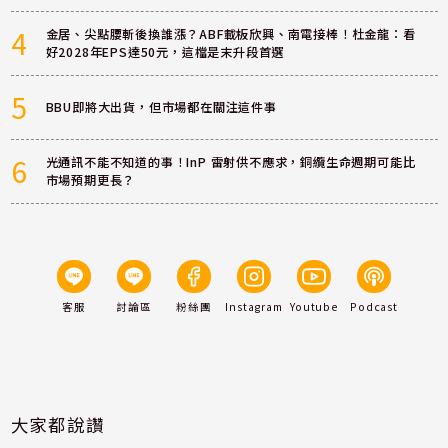
4
金居、尖點腰斬後換誰漲？ABF載板欣興、南電接棒！杜金龍：看
好2028年EPS達50元，這檔是末升段首選
5
BBU即將大出貨，但市場都在關注這件事
6
光通訊不能不知道的事！InP 雷射供不應求，銅纜生命週期可能比
市場預期更長？
客服
討論區
粉絲團
Instagram
Youtube
Podcast
大家都說讚