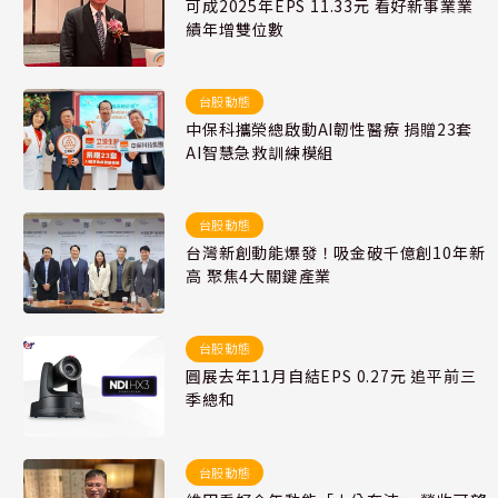
可成2025年EPS 11.33元 看好新事業業
績年增雙位數
台股動態
中保科攜榮總啟動AI韌性醫療 捐贈23套
AI智慧急救訓練模組
台股動態
台灣新創動能爆發！吸金破千億創10年新
高 聚焦4大關鍵產業
台股動態
圓展去年11月自結EPS 0.27元 追平前三
季總和
台股動態