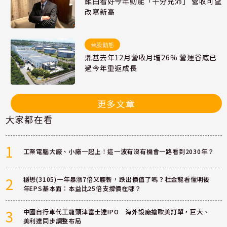
維田看好今年動能「十分充沛」 營收可望
改寫新高
台股動態
鼎基去年12月營收月增26% 營運谷底已
過今年重返成長
更多文章
大家都在看
1
工業電腦大廠、小廠一起上！這一波有沒有機會一路看到2030年？
2
穩懋(3105)一年暴漲7倍又腰斬，跌出價值了嗎？杜金龍看懂明後
年EPS基本面：本益比25倍支撐價在哪？
3
中國自行車代工龍頭津富士達IPO 海外設廠搶歐美訂單，巨大、
美利達同步調整布局