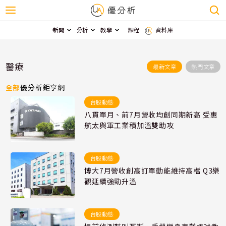
新聞
分析
教學
課程
資料庫
醫療
最新文章
熱門文章
全部
優分析
鉅亨網
台股動態
八貫單月、前7月營收均創同期新高 受惠
航太與軍工業積加溫雙助攻
台股動態
博大7月營收創高訂單動能維持高檔 Q3樂
觀延續強勁升溫
台股動態