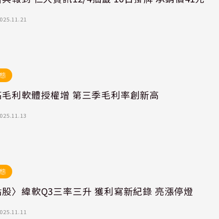
025.11.21
態
高毛利軟體授權增 第三季毛利率創新高
025.11.13
態
股〉緯軟Q3三率三升 獲利寫新紀錄 亮漲停燈
025.11.11