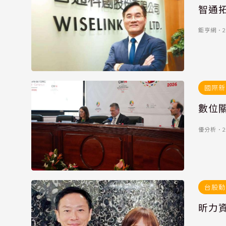
智通
鉅亨網
．
2
國際新
數位
優分析
．
2
台股動
昕力資