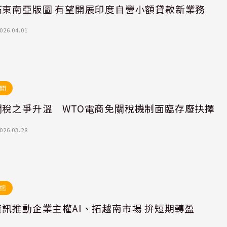
拓東南亞版圖 有望開展印度自營小額貸款新業務
026.04.01
聞
關稅之爭升溫 WTO電商免關稅機制面臨存廢抉擇
026.03.28
態
訊推動企業主權AI、拓越南市場 拚短期轉盈