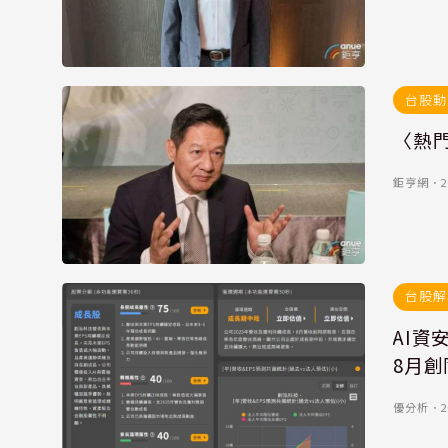
台股動
〈熱
鉅亨網
．
2
台股解
AI資
8月
優分析
．
2