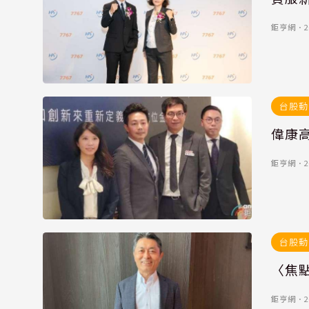
鉅亨網
．
2
台股動
偉康
鉅亨網
．
2
台股動
〈焦點
鉅亨網
．
2