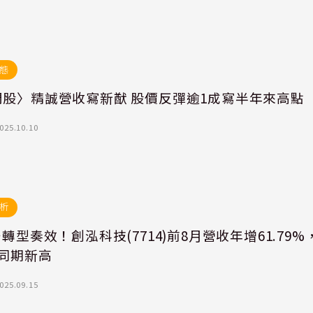
態
門股〉精誠營收寫新猷 股價反彈逾1成寫半年來高點
025.10.10
析
安轉型奏效！創泓科技(7714)前8月營收年增61.79%
創同期新高
025.09.15