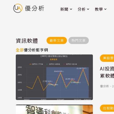
新聞
分析
教學
資訊軟體
最新文章
熱門文章
全部
優分析
鉅亨網
美股要
AI投
累軟
優分析
．
2
台股動