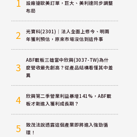
1
設廠搶歐美訂單，巨大、美利達同步調整
布局
光寶科(2301)｜法人全面上修今、明兩
2
年獲利預估，原來市場沒估到這件事
ABF載板三雄當中欣興(3037-TW)為什
3
麼營收最先創高？從產品結構看懂其中差
異
欣興第二季營業利益暴增141%，ABF載
4
板才剛進入獲利成長期？
致茂法說透露這個產業即將進入強勁循
5
環！