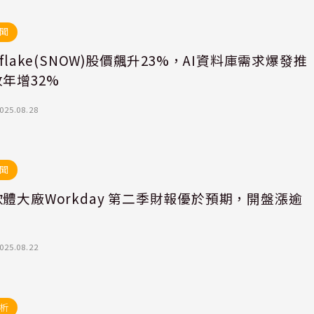
聞
wflake(SNOW)股價飆升23%，AI資料庫需求爆發推
年增32%
025.08.28
聞
體大廠Workday 第二季財報優於預期，開盤漲逾
025.08.22
析