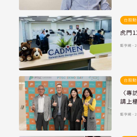
台股動
虎門1
鉅亨網
．
2
台股動
〈專訪
請上
鉅亨網
．
2