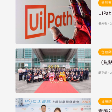
美股要
UiP
優分析
．
2
台股動
〈焦
鉅亨網
．
2
台股動
資服新