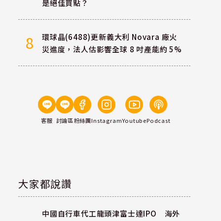
是絕佳買點？
環球晶(6488)更新義大利 Novara 廠火
8
災進度，法人估影響全球 8 吋產能約 5%
客服
討論區
粉絲團
Instagram
Youtube
Podcast
申
大家都說讚
中國自行車代工龍頭津富士達IPO 海外