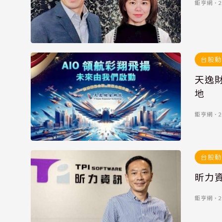
鉅亨網
．
2
台股動
天逸財
地
鉅亨網
．
2
台股動
昕力
鉅亨網
．
2