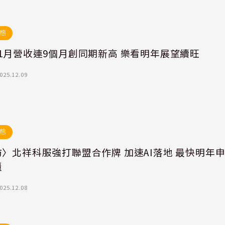
態
1月營收連9個月創同期新高 樂看明年展望續旺
025.12.09
態
〉北祥科服強打聯盟合作牌 加速AI落地 最快明年
櫃
025.12.08