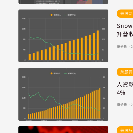
美股要
Sno
升營收
優分析
．
2
美股要
人資軟
4%
優分析
．
2
美股解