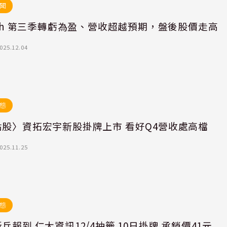
聞
ath 第三季轉虧為盈、營收超越預期，盤後股價走高
025.12.04
態
點股〉資拓宏宇新股掛牌上市 看好Q4營收處高檔
025.11.25
態
兵報到 仁大資訊12/4抽籤 10日掛牌 承銷價41元