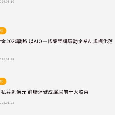
026.03.10
態
金2026戰略 以AIO一條龍架構驅動企業AI規模化落
026.01.28
態
資私募近億元 群聯潘健成躍居前十大股東
026.01.22