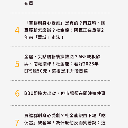
布局
「買群創身心受創」是真的？南亞科、國
4
巨腰斬怎麼辦？杜金龍：國巨正在重演2
年前「華城」走法！
金居、尖點腰斬後換誰漲？ABF載板欣
5
興、南電接棒！杜金龍：看好2028年
EPS達50元，這檔是末升段首選
6
BBU即將大出貨，但市場都在關注這件事
買進群創身心受創？杜金龍親自下場「吃
7
便當」被套牢！為什麼他反而笑著說：這