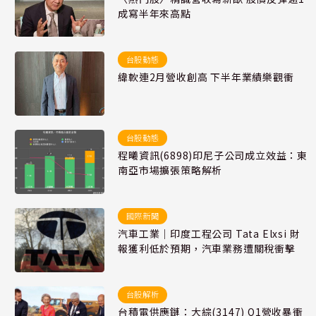
成寫半年來高點
台股動態
緯軟連2月營收創高 下半年業績樂觀衝
台股動態
程曦資訊(6898)印尼子公司成立效益：東
南亞市場擴張策略解析
國際新聞
汽車工業｜印度工程公司 Tata Elxsi 財
報獲利低於預期，汽車業務遭關稅衝擊
台股解析
台積電供應鏈：大綜(3147) Q1營收暴衝