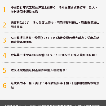
1
中國自行車代工龍頭津富士達IPO 海外設廠搶歐美訂單，巨大、
美利達同步調整布局
2
光寶科(2301)｜法人全面上修今、明兩年獲利預估，原來市場沒估
到這件事
3
ABF載板三雄當中欣興(3037-TW)為什麼營收最先創高？從產品結
構看懂其中差異
4
欣興第二季營業利益暴增141%，ABF載板才剛進入獲利成長期？
5
致茂法說透露這個產業即將進入強勁循環！
6
這次真的不一樣？美日15年來首度聯手干預，日圓瞬間成為市場焦
點