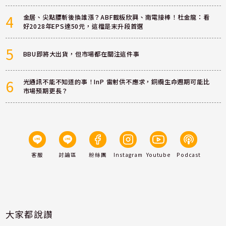
4
金居、尖點腰斬後換誰漲？ABF載板欣興、南電接棒！杜金龍：看
好2028年EPS達50元，這檔是末升段首選
5
BBU即將大出貨，但市場都在關注這件事
6
光通訊不能不知道的事！InP 雷射供不應求，銅纜生命週期可能比
市場預期更長？
客服
討論區
粉絲團
Instagram
Youtube
Podcast
大家都說讚