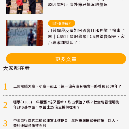
原因揭密，海外佈局情況總整理
海外個股解析
川普關稅反覆如何影響IT服務業？快來了
解｜印度IT資服龍頭TCS展望變保守，客
戶專案都遞延了！
更多文章
大家都在看
1
工業電腦大廠、小廠一起上！這一波有沒有機會一路看到2030年？
2
穩懋(3105)一年暴漲7倍又腰斬，跌出價值了嗎？杜金龍看懂明後
年EPS基本面：本益比25倍支撐價在哪？
3
中國自行車代工龍頭津富士達IPO 海外設廠搶歐美訂單，巨大、
美利達同步調整布局