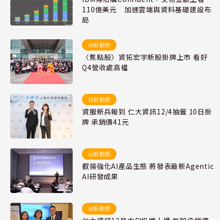
110億美元 加速雲端與資料基礎建設布
局
台股動態
〈焦點股〉資拓宏宇新股掛牌上市 看好
Q4營收處高檔
台股動態
資服新兵報到 仁大資訊12/4抽籤 10日掛
牌 承銷價41元
台股動態
叡揚強化AI產品生態 將發表最新Agentic
AI研發成果
台股動態