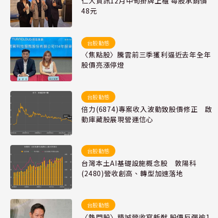
仁大資訊12月中旬掛牌上櫃 每股承銷價
48元
台股動態
〈焦點股〉騰雲前三季獲利逼近去年全年
股價亮漲停燈
台股動態
倍力(6874)專案收入波動致股價修正 啟
動庫藏股展現營運信心
台股動態
台灣本土AI基礎設施概念股 敦陽科
(2480)營收創高、轉型加速落地
台股動態
〈熱門股〉精誠營收寫新猷 股價反彈逾1