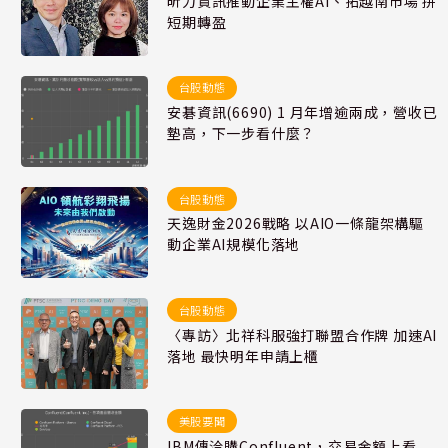
昕力資訊推動企業主權AI、拓越南市場 拚
短期轉盈
台股動態
安碁資訊(6690) 1 月年增逾兩成，營收已
墊高，下一步看什麼？
台股動態
天逸財金2026戰略 以AIO一條龍架構驅
動企業AI規模化落地
台股動態
〈專訪〉北祥科服強打聯盟合作牌 加速AI
落地 最快明年申請上櫃
美股要聞
IBM傳洽購Confluent，交易金額上看