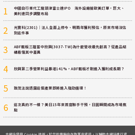
1
中國自行車代工龍頭津富士達IPO 海外設廠搶歐美訂單，巨大、
美利達同步調整布局
2
光寶科(2301)｜法人全面上修今、明兩年獲利預估，原來市場沒估
到這件事
3
ABF載板三雄當中欣興(3037-TW)為什麼營收最先創高？從產品結
構看懂其中差異
4
欣興第二季營業利益暴增141%，ABF載板才剛進入獲利成長期？
5
致茂法說透露這個產業即將進入強勁循環！
6
這次真的不一樣？美日15年來首度聯手干預，日圓瞬間成為市場焦
點
本網站使用 Cookie 技術，於您的電腦中存取某些資訊，以輔助本網站進行資