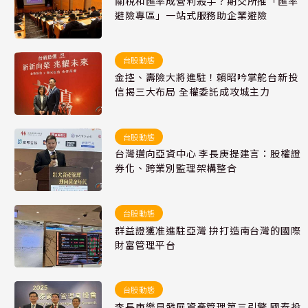
關稅和匯率成營利殺手？期交所推「匯率
避險專區」一站式服務助企業避險
台股動態
金控、壽險大將進駐！賴昭吟掌舵台新投
信揭三大布局 全權委託成攻城主力
台股動態
台灣邁向亞資中心 李長庚提建言：股權證
券化、跨業別監理架構整合
台股動態
群益證獲准進駐亞灣 拚打造南台灣的國際
財富管理平台
台股動態
李長庚樂見發展資產管理第三引擎 國泰投