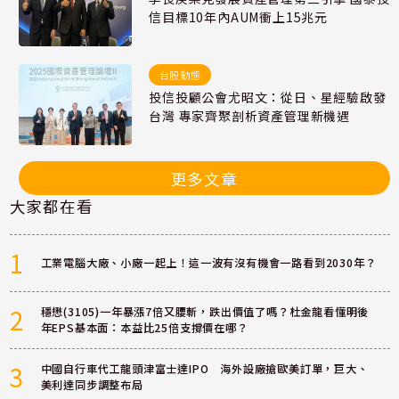
信目標10年內AUM衝上15兆元
台股動態
投信投顧公會尤昭文：從日、星經驗啟發
台灣 專家齊聚剖析資產管理新機遇
更多文章
大家都在看
1
工業電腦大廠、小廠一起上！這一波有沒有機會一路看到2030年？
2
穩懋(3105)一年暴漲7倍又腰斬，跌出價值了嗎？杜金龍看懂明後
年EPS基本面：本益比25倍支撐價在哪？
3
中國自行車代工龍頭津富士達IPO 海外設廠搶歐美訂單，巨大、
美利達同步調整布局