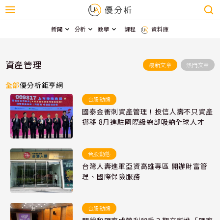
新聞
分析
教學
課程
資料庫
資產管理
最新文章
熱門文章
全部
優分析
鉅亨網
台股動態
國泰金衝刺資產管理！投信人壽不只資產
挪移 8月進駐國際級總部吸納全球人才
台股動態
台灣人壽進軍亞資高雄專區 開辦財富管
理、國際保險服務
台股動態