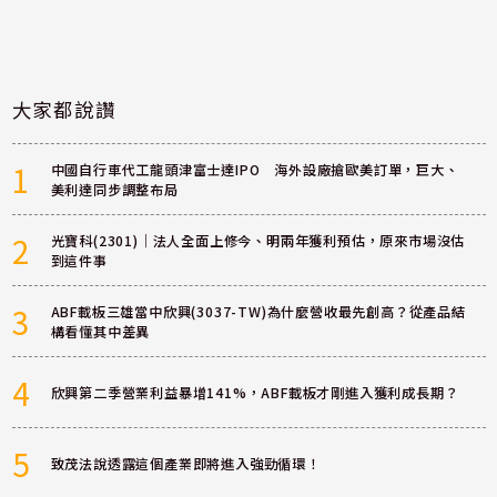
大家都說讚
1
中國自行車代工龍頭津富士達IPO 海外設廠搶歐美訂單，巨大、
美利達同步調整布局
2
光寶科(2301)｜法人全面上修今、明兩年獲利預估，原來市場沒估
到這件事
3
ABF載板三雄當中欣興(3037-TW)為什麼營收最先創高？從產品結
構看懂其中差異
4
欣興第二季營業利益暴增141%，ABF載板才剛進入獲利成長期？
5
致茂法說透露這個產業即將進入強勁循環！