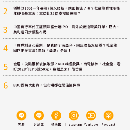
2
穩懋(3105)一年暴漲7倍又腰斬，跌出價值了嗎？杜金龍看懂明後
年EPS基本面：本益比25倍支撐價在哪？
3
中國自行車代工龍頭津富士達IPO 海外設廠搶歐美訂單，巨大、
美利達同步調整布局
4
「買群創身心受創」是真的？南亞科、國巨腰斬怎麼辦？杜金龍：
國巨正在重演2年前「華城」走法！
5
金居、尖點腰斬後換誰漲？ABF載板欣興、南電接棒！杜金龍：看
好2028年EPS達50元，這檔是末升段首選
6
BBU即將大出貨，但市場都在關注這件事
客服
討論區
粉絲團
Instagram
Youtube
Podcast