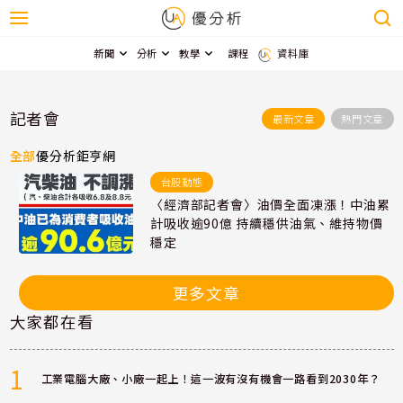
新聞
分析
教學
課程
資料庫
記者會
最新文章
熱門文章
全部
優分析
鉅亨網
台股動態
〈經濟部記者會〉油價全面凍漲！中油累
計吸收逾90億 持續穩供油氣、維持物價
穩定
更多文章
大家都在看
1
工業電腦大廠、小廠一起上！這一波有沒有機會一路看到2030年？