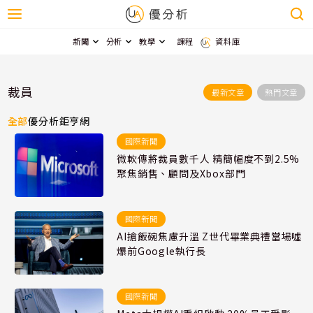
新聞
分析
教學
課程
資料庫
裁員
最新文章
熱門文章
全部
優分析
鉅亨網
國際新聞
微軟傳將裁員數千人 精簡幅度不到2.5%
聚焦銷售、顧問及Xbox部門
國際新聞
AI搶飯碗焦慮升溫 Z世代畢業典禮當場噓
爆前Google執行長
國際新聞