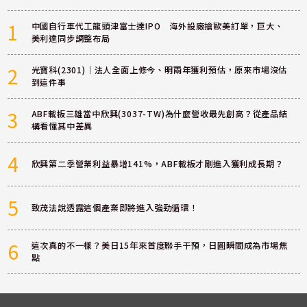
1
中國自行車代工龍頭津富士達IPO 海外設廠搶歐美訂單，巨大、
美利達同步調整布局
2
光寶科(2301)｜法人全面上修今、明兩年獲利預估，原來市場沒估
到這件事
3
ABF載板三雄當中欣興(3037-TW)為什麼營收最先創高？從產品結
構看懂其中差異
4
欣興第二季營業利益暴增141%，ABF載板才剛進入獲利成長期？
5
致茂法說透露這個產業即將進入強勁循環！
6
這次真的不一樣？美日15年來首度聯手干預，日圓瞬間成為市場焦
點