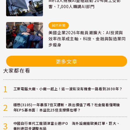
Meta大規模AI重組啟動 20%員工受影
響、7,000人轉調AI部門
國際新聞
美國企業2026年裁員潮擴大：AI投資與
效率改革成主軸，科技、金融與製造業同
步瘦身
更多文章
大家都在看
1
工業電腦大廠、小廠一起上！這一波有沒有機會一路看到2030年？
2
穩懋(3105)一年暴漲7倍又腰斬，跌出價值了嗎？杜金龍看懂明後
年EPS基本面：本益比25倍支撐價在哪？
3
中國自行車代工龍頭津富士達IPO 海外設廠搶歐美訂單，巨大、
美利達同步調整布局