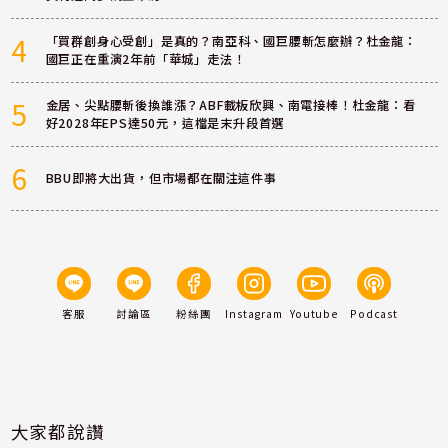
4
「買群創身心受創」是真的？南亞科、國巨腰斬怎麼辦？杜金龍：
國巨正在重演2年前「華城」走法！
5
金居、尖點腰斬後換誰漲？ABF載板欣興、南電接棒！杜金龍：看
好2028年EPS達50元，這檔是末升段首選
6
BBU即將大出貨，但市場都在關注這件事
客服
討論區
粉絲團
Instagram
Youtube
Podcast
大家都說讚