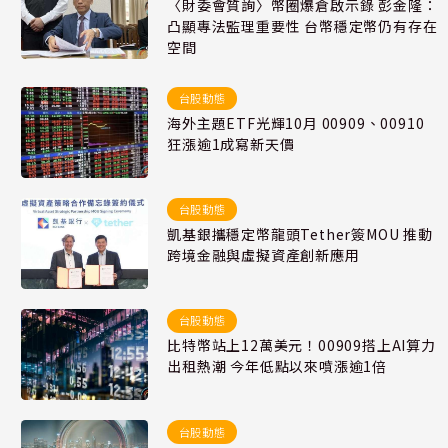
〈財委會質詢〉幣圈爆倉啟示錄 彭金隆：
凸顯專法監理重要性 台幣穩定幣仍有存在
空間
台股動態
海外主題ETF光輝10月 00909、00910
狂漲逾1成寫新天價
台股動態
凱基銀攜穩定幣龍頭Tether簽MOU 推動
跨境金融與虛擬資產創新應用
台股動態
比特幣站上12萬美元！00909搭上AI算力
出租熱潮 今年低點以來噴漲逾1倍
台股動態