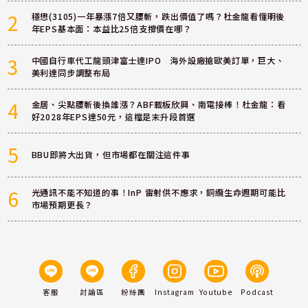
2
穩懋(3105)一年暴漲7倍又腰斬，跌出價值了嗎？杜金龍看懂明後
年EPS基本面：本益比25倍支撐價在哪？
3
中國自行車代工龍頭津富士達IPO 海外設廠搶歐美訂單，巨大、
美利達同步調整布局
4
金居、尖點腰斬後換誰漲？ABF載板欣興、南電接棒！杜金龍：看
好2028年EPS達50元，這檔是末升段首選
5
BBU即將大出貨，但市場都在關注這件事
6
光通訊不能不知道的事！InP 雷射供不應求，銅纜生命週期可能比
市場預期更長？
客服
討論區
粉絲團
Instagram
Youtube
Podcast