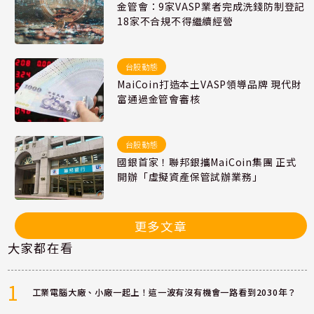
金管會：9家VASP業者完成洗錢防制登記
18家不合規不得繼續經營
台股動態
MaiCoin打造本土VASP領導品牌 現代財
富通過金管會審核
台股動態
國銀首家！聯邦銀攜MaiCoin集團 正式
開辦「虛擬資產保管試辦業務」
更多文章
大家都在看
1
工業電腦大廠、小廠一起上！這一波有沒有機會一路看到2030年？