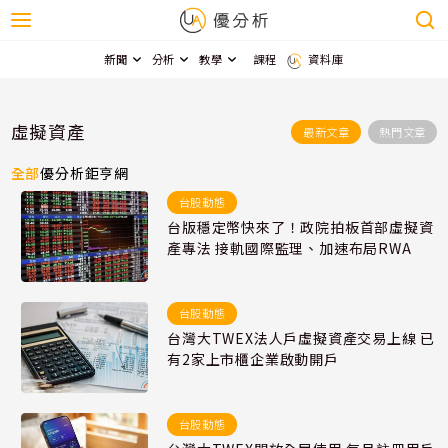
新聞
分析
教學
課程
資料庫
虛擬資產
最新文章
熱門文章
全部
優分析
鉅亨網
台股動態
台版穩定幣快來了！政院拍板首部虛擬資
產專法 接軌國際監理、加速布局RWA
台股動態
台灣大TWEX法人戶虛擬資產交易上線 已
有2家上市櫃企業啟動開戶
台股動態