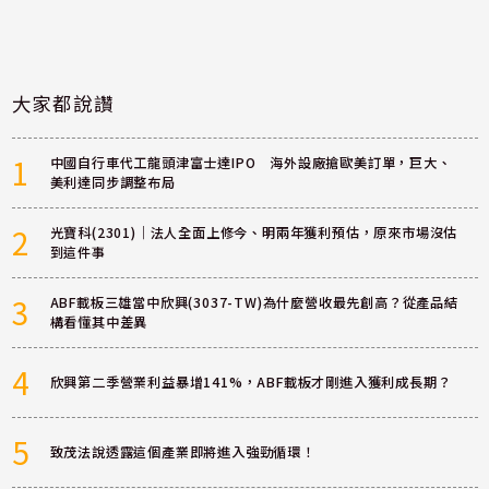
大家都說讚
1
中國自行車代工龍頭津富士達IPO 海外設廠搶歐美訂單，巨大、
美利達同步調整布局
2
光寶科(2301)｜法人全面上修今、明兩年獲利預估，原來市場沒估
到這件事
3
ABF載板三雄當中欣興(3037-TW)為什麼營收最先創高？從產品結
構看懂其中差異
4
欣興第二季營業利益暴增141%，ABF載板才剛進入獲利成長期？
5
致茂法說透露這個產業即將進入強勁循環！