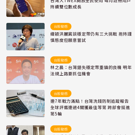
台灣大TWEX開放全民使用 每月註冊用戶
持續雙位數成長
台股動態
緯穎洪麗寗談穩定幣仍有三大挑戰 抱持謹
慎態度但願意嘗試
台股動態
林之晨：台灣錯失穩定幣重鎮的良機 明年
法規上路要抓住機會
台股動態
連7年戰力滿點！台灣洗錢防制追蹤報告
全球評鑑連過4關獲最佳等第 跨部會挺進
第5輪
台股動態