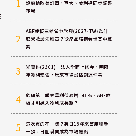
1
設廠搶歐美訂單，巨大、美利達同步調整
布局
案
ABF載板三雄當中欣興(3037-TW)為什
2
麼營收最先創高？從產品結構看懂其中差
異
光寶科(2301)｜法人全面上修今、明兩
3
年獲利預估，原來市場沒估到這件事
欣興第二季營業利益暴增141%，ABF載
4
板才剛進入獲利成長期？
這次真的不一樣？美日15年來首度聯手
5
干預，日圓瞬間成為市場焦點