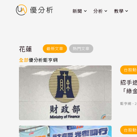
新聞
分析
教學
花蓮
最新文章
熱門文章
全部
優分析
鉅亨網
台股動
招手
「綠
鉅亨網
．
2
台股動