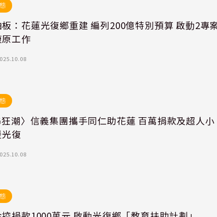
態
板：花蓮光復鄉重建 編列200億特別預算 啟動2專
復原工作
025.10.08
態
狂潮〉信義集團攜手同仁助花蓮 百萬捐款及超人小
援光復
025.10.08
態
控捐款1000萬元 啟動光復鄉「教育扶助計劃」