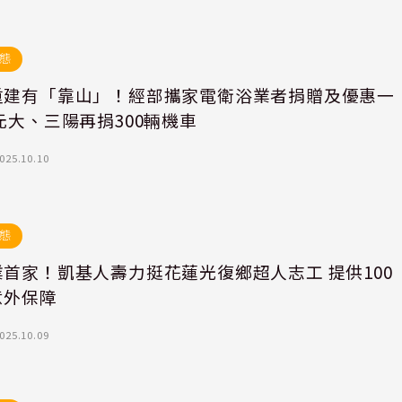
態
重建有「靠山」！經部攜家電衛浴業者捐贈及優惠一
元大、三陽再捐300輛機車
025.10.10
態
首家！凱基人壽力挺花蓮光復鄉超人志工 提供100
意外保障
025.10.09