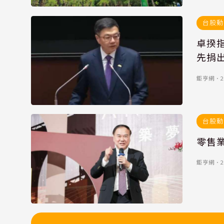
台股動
卓揆
先捐
鉅亨網
．
2
台股動
零售業
鉅亨網
．
2