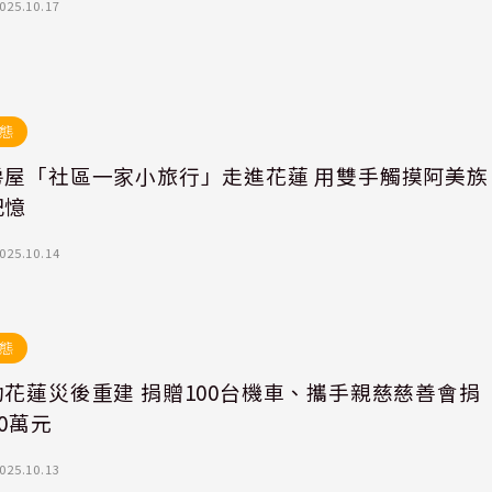
025.10.17
態
房屋「社區一家小旅行」走進花蓮 用雙手觸摸阿美族
記憶
025.10.14
態
花蓮災後重建 捐贈100台機車、攜手親慈慈善會捐
00萬元
025.10.13