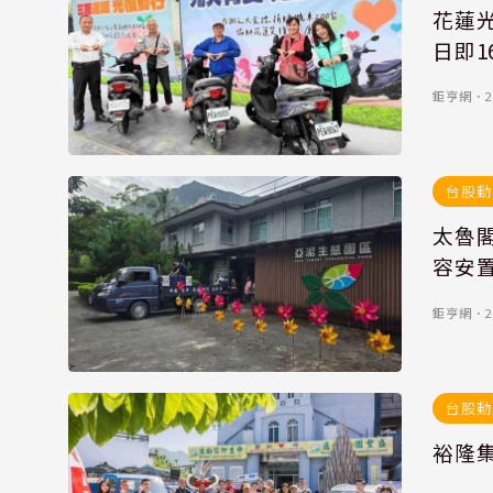
花蓮
日即1
鉅亨網
．
2
台股動
太魯
容安
鉅亨網
．
2
台股動
裕隆集