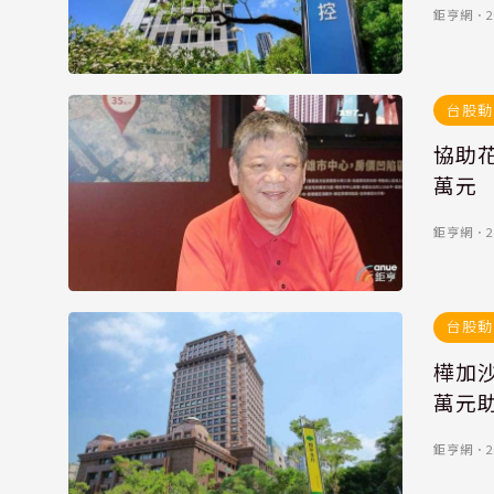
鉅亨網
．
2
台股動
協助花
萬元
鉅亨網
．
2
台股動
樺加
萬元
鉅亨網
．
2