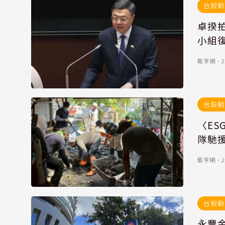
台股動
卓揆拍
小組
鉅亨網
．
2
台股動
〈ESG
隊馳
鉅亨網
．
2
台股動
永豐金