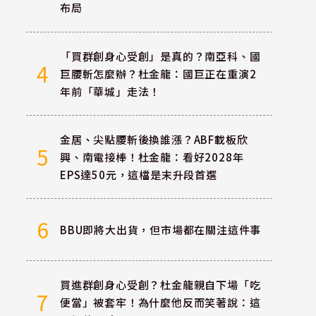
布局
「買群創身心受創」是真的？南亞科、國
4
巨腰斬怎麼辦？杜金龍：國巨正在重演2
年前「華城」走法！
金居、尖點腰斬後換誰漲？ABF載板欣
5
興、南電接棒！杜金龍：看好2028年
EPS達50元，這檔是末升段首選
6
BBU即將大出貨，但市場都在關注這件事
買進群創身心受創？杜金龍親自下場「吃
7
便當」被套牢！為什麼他反而笑著說：這