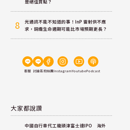
是絕佳買點？
光通訊不能不知道的事！InP 雷射供不應
8
求，銅纜生命週期可能比市場預期更長？
客服
討論區
粉絲團
Instagram
Youtube
Podcast
大家都說讚
中國自行車代工龍頭津富士達IPO 海外