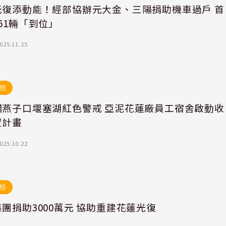
光復添動能！經部協辦元大金、三陽捐助機車過戶 首
61輛「到位」
025.11.25
態
閣燕子口堰塞湖紅色警戒 亞泥花蓮廠員工宿舍啟動收
置計畫
025.10.22
態
團捐助3000萬元 協助重建花蓮光復