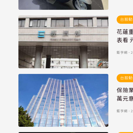
台股動
花蓮
表看 
鉅亨網
．
2
台股動
保險業
萬元
鉅亨網
．
2