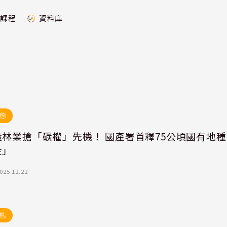
課程
資料庫
態
造林業搶「碳權」先機！ 國產署首釋75公頃國有地種
金」
025.12.22
態