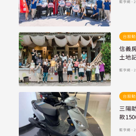
鉅亨網
．
2
台股動
信義
土地
鉅亨網
．
2
台股動
三陽助
款15
鉅亨網
．
2