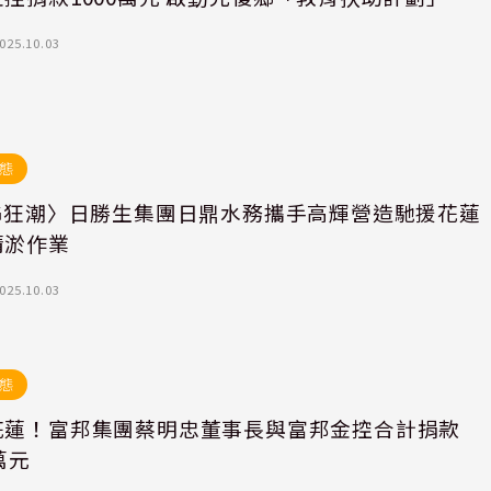
025.10.03
態
SG狂潮〉日勝生集團日鼎水務攜手高輝營造馳援花蓮
清淤作業
025.10.03
態
花蓮！富邦集團蔡明忠董事長與富邦金控合計捐款
0萬元