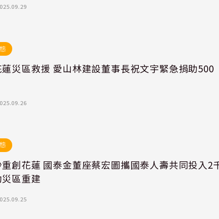
025.09.29
態
蓮災區救援 愛山林建設董事長祝文宇緊急捐助500
025.09.26
態
沙重創花蓮 國泰金董座蔡宏圖攜國泰人壽共同投入2
助災區重建
025.09.25