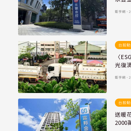
鉅亨網
．
2
台股動
〈E
光復
鉅亨網
．
2
台股動
送暖
200