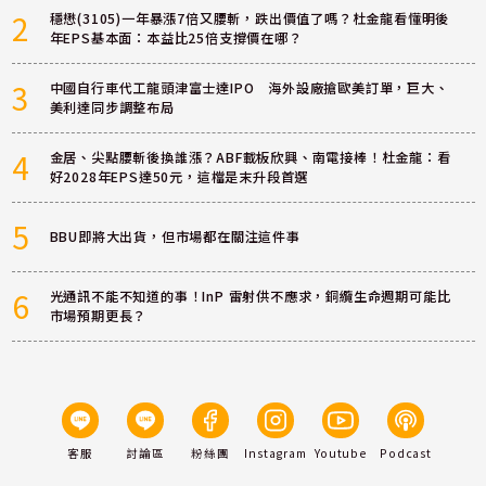
2
穩懋(3105)一年暴漲7倍又腰斬，跌出價值了嗎？杜金龍看懂明後
年EPS基本面：本益比25倍支撐價在哪？
3
中國自行車代工龍頭津富士達IPO 海外設廠搶歐美訂單，巨大、
美利達同步調整布局
4
金居、尖點腰斬後換誰漲？ABF載板欣興、南電接棒！杜金龍：看
好2028年EPS達50元，這檔是末升段首選
5
BBU即將大出貨，但市場都在關注這件事
6
光通訊不能不知道的事！InP 雷射供不應求，銅纜生命週期可能比
市場預期更長？
客服
討論區
粉絲團
Instagram
Youtube
Podcast