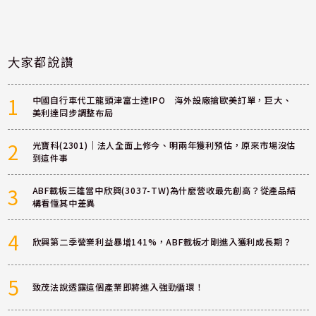
大家都說讚
1
中國自行車代工龍頭津富士達IPO 海外設廠搶歐美訂單，巨大、
美利達同步調整布局
2
光寶科(2301)｜法人全面上修今、明兩年獲利預估，原來市場沒估
到這件事
3
ABF載板三雄當中欣興(3037-TW)為什麼營收最先創高？從產品結
構看懂其中差異
4
欣興第二季營業利益暴增141%，ABF載板才剛進入獲利成長期？
5
致茂法說透露這個產業即將進入強勁循環！