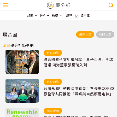
新聞
分析
教學
課程
資料庫
聯合國
最新文章
熱門文章
全部
優分析
鉅亨網
台股動態
聯合國教科文組織發起「量子百強」全球
倡議 鴻海董事張慶瑞入列
台股動態
台灣永續行動被國際看見！李長庚COP30
籲全球共同推動「氣候與自然摩爾定律」
國際新聞