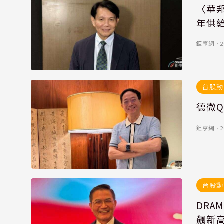
〈華邦
年供
鉅亨網
．
2
台股動
德微Q
鉅亨網
．
2
台股動
DRA
飆新