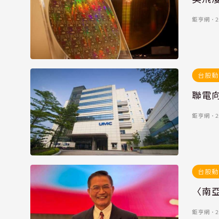
鉅亨網
．
2
台股動
聯電
鉅亨網
．
2
台股動
〈南亞
鉅亨網
．
2