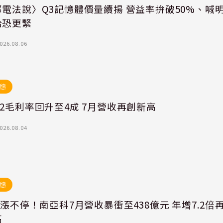
電法說〉Q3記憶體價量續揚 營益率拚破50%、喊
給恐更緊
026.08.06
態
2毛利率回升至4成 7月營收再創新高
026.08.04
態
M漲不停！南亞科7月營收暴衝至438億元 年增7.2倍
高