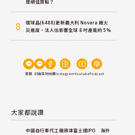
是絕佳買點？
環球晶(6488)更新義大利 Novara 廠火
8
災進度，法人估影響全球 8 吋產能約 5%
客服
討論區
粉絲團
Instagram
Youtube
Podcast
大家都說讚
中國自行車代工龍頭津富士達IPO 海外