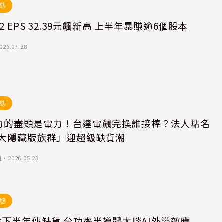
態
2 EPS 32.39元飆新高 上半年暴賺逾6個股本
026.07.28
態
 算力的盡頭是電力！台達電飆完換誰接棒？法人點名
3大隱藏版族群」迎超級缺貨潮
道
．
2026.05.23
態
下半年傳缺貨 台功率半導體大啖AI外溢效應