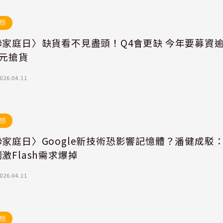
態
聯家庭日〉缺貨看不見盡頭！Q4會更缺 今年要募資
億元搶貨
026.04.11
態
家庭日〉Google新技術恐影響記憶體？潘健成駁
激Flash需求爆掉
026.04.11
態