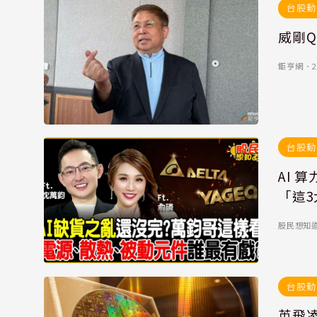
台股動
威剛Q
鉅亨網
．
2
台股動
AI
「這
股民想知
台股動
英飛凌