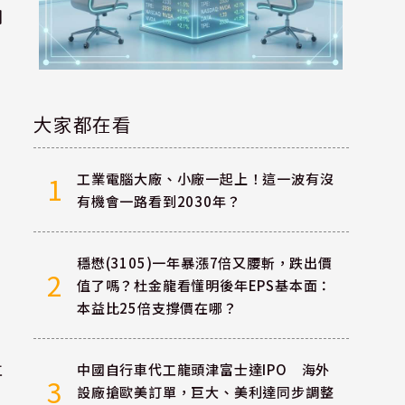
明
大家都在看
工業電腦大廠、小廠一起上！這一波有沒
1
有機會一路看到2030年？
穩懋(3105)一年暴漲7倍又腰斬，跌出價
2
值了嗎？杜金龍看懂明後年EPS基本面：
本益比25倍支撐價在哪？
再
中國自行車代工龍頭津富士達IPO 海外
3
設廠搶歐美訂單，巨大、美利達同步調整