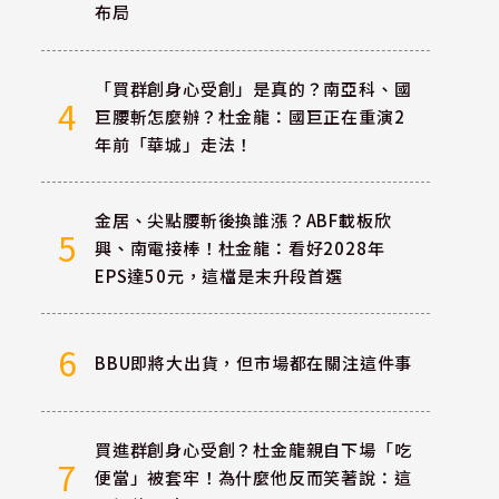
布局
「買群創身心受創」是真的？南亞科、國
4
巨腰斬怎麼辦？杜金龍：國巨正在重演2
年前「華城」走法！
今
金居、尖點腰斬後換誰漲？ABF載板欣
5
興、南電接棒！杜金龍：看好2028年
EPS達50元，這檔是末升段首選
6
BBU即將大出貨，但市場都在關注這件事
買進群創身心受創？杜金龍親自下場「吃
7
便當」被套牢！為什麼他反而笑著說：這