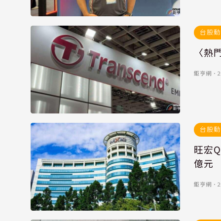
台股動
〈熱
鉅亨網
．
2
台股動
旺宏Q
億元
鉅亨網
．
2