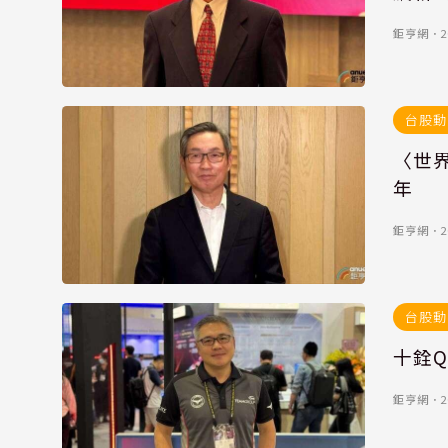
鉅亨網
．
2
台股動
〈世界
年
鉅亨網
．
2
台股動
十銓Q
鉅亨網
．
2