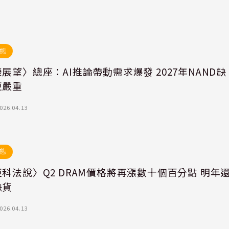
態
展望〉總座：AI推論帶動需求爆發 2027年NAND缺
更嚴重
026.04.13
態
科法說〉Q2 DRAM價格將再漲數十個百分點 明年
缺貨
026.04.13