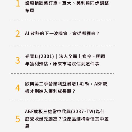
1
設廠搶歐美訂單，巨大、美利達同步調整
布局
2
AI 散熱的下一波機會，會從哪裡來？
光寶科(2301)｜法人全面上修今、明兩
3
年獲利預估，原來市場沒估到這件事
欣興第二季營業利益暴增141%，ABF載
4
板才剛進入獲利成長期？
ABF載板三雄當中欣興(3037-TW)為什
5
麼營收最先創高？從產品結構看懂其中差
異