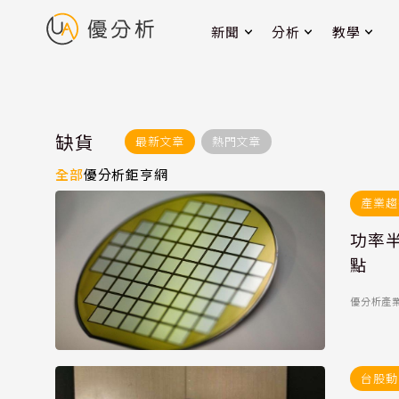
新聞
分析
教學
缺貨
最新文章
熱門文章
全部
優分析
鉅亨網
產業趨
功率
點
優分析產業
台股動