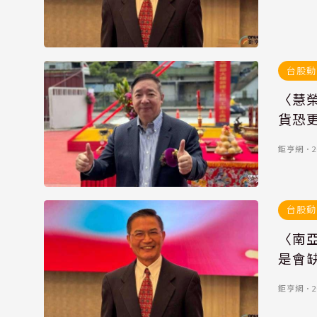
台股動
〈慧榮
貨恐
鉅亨網
．
2
台股動
〈南亞
是會
鉅亨網
．
2