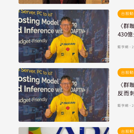
台股動
〈群
430
鉅亨網
．
2
台股動
〈群聯
反而刺
鉅亨網
．
2
台股動