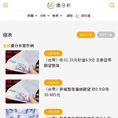
新聞
分析
教學
課程
資料庫
縮表
最新文章
熱門文章
全部
優分析
鉅亨網
台股動態
〈台幣〉收31.15元貶值6.9分 主要亞幣
觀望整理
台股動態
〈台幣〉狹幅整理量縮觀望 貶0.9分收
30.665元
台股動態