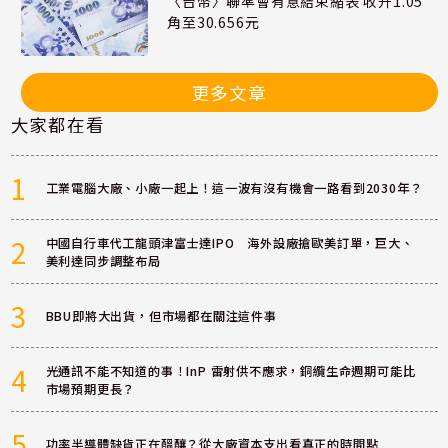
〈台幣〉聯準會有意結束縮表 收升1.05
角至30.656元
更多文章
大家都在看
1
工業電腦大廠、小廠一起上！這一波有沒有機會一路看到2030年？
2
中國自行車代工龍頭津富士達IPO 海外設廠搶歐美訂單，巨大、
美利達同步調整布局
3
BBU即將大出貨，但市場都在關注這件事
4
光通訊不能不知道的事！InP 雷射供不應求，銅纜生命週期可能比
市場預期更長？
5
功率半導體缺貨正在醞釀？從大廠資本支出看真正的時間點