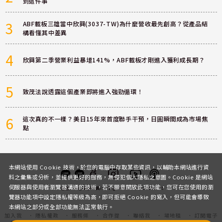
到這件事
3
ABF載板三雄當中欣興(3037-TW)為什麼營收最先創高？從產品結
構看懂其中差異
4
欣興第二季營業利益暴增141%，ABF載板才剛進入獲利成長期？
5
致茂法說透露這個產業即將進入強勁循環！
6
這次真的不一樣？美日15年來首度聯手干預，日圓瞬間成為市場焦
點
本網站使用 Cookie 技術，於您的電腦中存取某些資訊，以輔助本網站進行資
料之彙集或分析，並提供更好的服務，無侵犯個人隱私之意圖。Cookie 是網站
伺服器與使用者瀏覽器溝通的技術，若不願意開放此項功能，您可在您使用的瀏
客服
討論區
粉絲團
Instagram
Youtube
Podcast
覽器功能項中設定隱私權等級為高，即可拒絕 Cookie 的寫入，但可能會導致
本網站之部分或全部功能無法正常執行。
加入我
隱私權政
服務條
合作提
聯絡我
場地租
訂閱電子