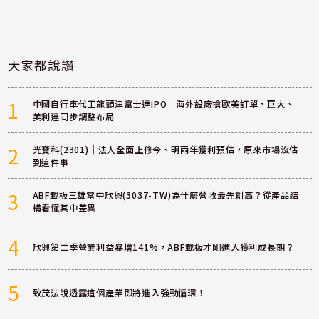
大家都說讚
1
中國自行車代工龍頭津富士達IPO 海外設廠搶歐美訂單，巨大、
美利達同步調整布局
2
光寶科(2301)｜法人全面上修今、明兩年獲利預估，原來市場沒估
到這件事
3
ABF載板三雄當中欣興(3037-TW)為什麼營收最先創高？從產品結
構看懂其中差異
4
欣興第二季營業利益暴增141%，ABF載板才剛進入獲利成長期？
5
致茂法說透露這個產業即將進入強勁循環！