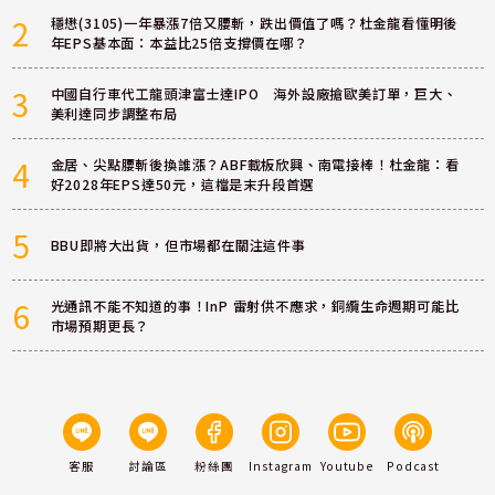
2
穩懋(3105)一年暴漲7倍又腰斬，跌出價值了嗎？杜金龍看懂明後
年EPS基本面：本益比25倍支撐價在哪？
3
中國自行車代工龍頭津富士達IPO 海外設廠搶歐美訂單，巨大、
美利達同步調整布局
4
金居、尖點腰斬後換誰漲？ABF載板欣興、南電接棒！杜金龍：看
好2028年EPS達50元，這檔是末升段首選
5
BBU即將大出貨，但市場都在關注這件事
6
光通訊不能不知道的事！InP 雷射供不應求，銅纜生命週期可能比
市場預期更長？
客服
討論區
粉絲團
Instagram
Youtube
Podcast