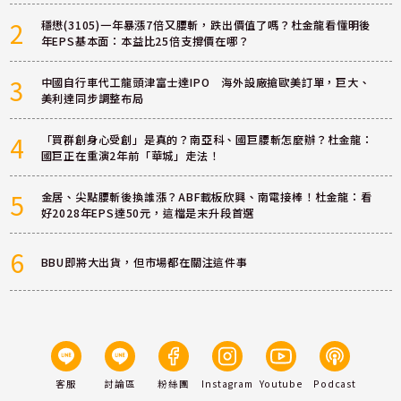
2
穩懋(3105)一年暴漲7倍又腰斬，跌出價值了嗎？杜金龍看懂明後
年EPS基本面：本益比25倍支撐價在哪？
3
中國自行車代工龍頭津富士達IPO 海外設廠搶歐美訂單，巨大、
美利達同步調整布局
4
「買群創身心受創」是真的？南亞科、國巨腰斬怎麼辦？杜金龍：
國巨正在重演2年前「華城」走法！
5
金居、尖點腰斬後換誰漲？ABF載板欣興、南電接棒！杜金龍：看
好2028年EPS達50元，這檔是末升段首選
6
BBU即將大出貨，但市場都在關注這件事
客服
討論區
粉絲團
Instagram
Youtube
Podcast