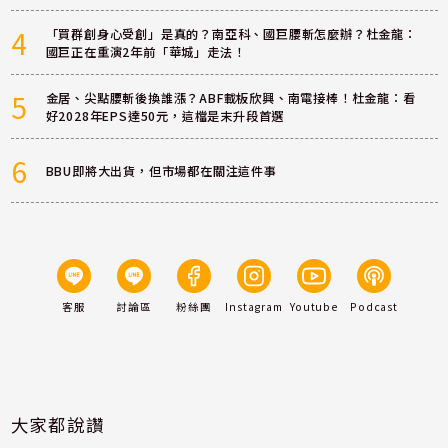
4
「買群創身心受創」是真的？南亞科、國巨腰斬怎麼辦？杜金龍：
國巨正在重演2年前「華城」走法！
5
金居、尖點腰斬後換誰漲？ABF載板欣興、南電接棒！杜金龍：看
好2028年EPS達50元，這檔是末升段首選
6
BBU即將大出貨，但市場都在關注這件事
客服
討論區
粉絲團
Instagram
Youtube
Podcast
大家都說讚