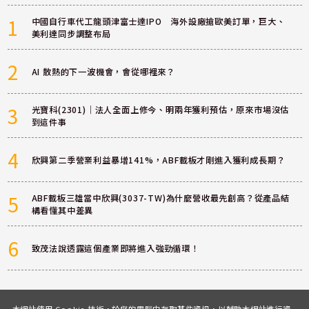
1
中國自行車代工龍頭津富士達IPO 海外設廠搶歐美訂單，巨大、
美利達同步調整布局
2
AI 散熱的下一波機會，會從哪裡來？
3
光寶科(2301)｜法人全面上修今、明兩年獲利預估，原來市場沒估
到這件事
4
欣興第二季營業利益暴增141%，ABF載板才剛進入獲利成長期？
5
ABF載板三雄當中欣興(3037-TW)為什麼營收最先創高？從產品結
構看懂其中差異
6
致茂法說透露這個產業即將進入強勁循環！
本網站使用 Cookie 技術，於您的電腦中存取某些資訊，以輔助本網站進行資