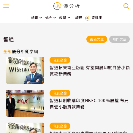
新聞
分析
教學
課程
資料庫
智通
最新文章
熱門文章
全部
優分析
鉅亨網
台股動態
智通拓東南亞版圖 有望開展印度自營小額
貸款新業務
台股動態
智通科創收購印度NBFC 100%股權 布局
自營小額貸款業務
台股動態