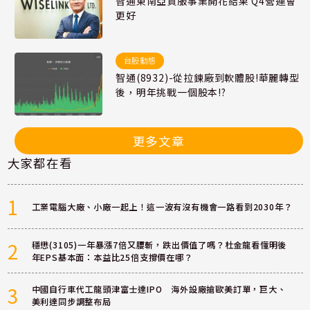
智通東南亞資服事業開花結果 Q4營運會
更好
台股動態
智通(8932)-從拉鍊廠到軟體股!華麗轉型
後，明年挑戰一個股本!?
更多文章
大家都在看
1
工業電腦大廠、小廠一起上！這一波有沒有機會一路看到2030年？
2
穩懋(3105)一年暴漲7倍又腰斬，跌出價值了嗎？杜金龍看懂明後
年EPS基本面：本益比25倍支撐價在哪？
3
中國自行車代工龍頭津富士達IPO 海外設廠搶歐美訂單，巨大、
美利達同步調整布局