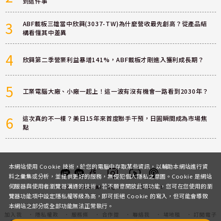
到這件事
3
ABF載板三雄當中欣興(3037-TW)為什麼營收最先創高？從產品結
構看懂其中差異
4
欣興第二季營業利益暴增141%，ABF載板才剛進入獲利成長期？
5
工業電腦大廠、小廠一起上！這一波有沒有機會一路看到2030年？
6
這次真的不一樣？美日15年來首度聯手干預，日圓瞬間成為市場焦
點
本網站使用 Cookie 技術，於您的電腦中存取某些資訊，以輔助本網站進行資
料之彙集或分析，並提供更好的服務，無侵犯個人隱私之意圖。Cookie 是網站
伺服器與使用者瀏覽器溝通的技術，若不願意開放此項功能，您可在您使用的瀏
客服
討論區
粉絲團
Instagram
Youtube
Podcast
覽器功能項中設定隱私權等級為高，即可拒絕 Cookie 的寫入，但可能會導致
本網站之部分或全部功能無法正常執行。
加入我
隱私權政
服務條
合作提
聯絡我
場地租
訂閱電子