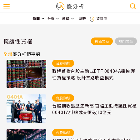
新聞
分析
教學
課程
資料庫
掩護性買權
最新文章
熱門文章
全部
優分析
鉅亨網
台股動態
聯博首檔台股主動式ETF 00404A採掩護
性買權策略 設計三路收益模式
台股動態
台股創收盤歷史新高 首檔主動掩護性買權
00401A掛牌成交衝破10億元
台股動態