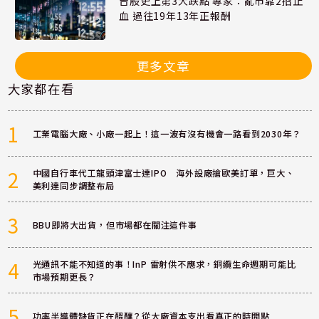
台股史上第3大跌點 專家：亂市靠2招止
血 過往19年13年正報酬
更多文章
大家都在看
1
工業電腦大廠、小廠一起上！這一波有沒有機會一路看到2030年？
2
中國自行車代工龍頭津富士達IPO 海外設廠搶歐美訂單，巨大、
美利達同步調整布局
3
BBU即將大出貨，但市場都在關注這件事
4
光通訊不能不知道的事！InP 雷射供不應求，銅纜生命週期可能比
市場預期更長？
5
功率半導體缺貨正在醞釀？從大廠資本支出看真正的時間點