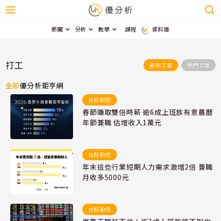
新聞
分析
教學
課程
資料庫
打工
最新文章
熱門文章
全部
優分析
鉅亨網
台股動態
春節賺取雙倍時薪 逾6成上班族有意農曆
年節兼職 估增收入1萬元
台股動態
年末這些行業短期人力需求激增2倍 兼職
月收多5000元
台股動態