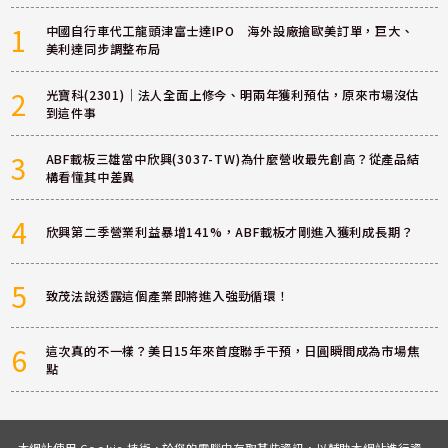
1
中國自行車代工龍頭津富士達IPO 海外設廠搶歐美訂單，巨大、
美利達同步調整布局
2
光寶科(2301)｜法人全面上修今、明兩年獲利預估，原來市場沒估
到這件事
3
ABF載板三雄當中欣興(3037-TW)為什麼營收最先創高？從產品結
構看懂其中差異
4
欣興第二季營業利益暴增141%，ABF載板才剛進入獲利成長期？
5
致茂法說透露這個產業即將進入強勁循環！
6
這次真的不一樣？美日15年來首度聯手干預，日圓瞬間成為市場焦
點
本網站使用 Cookie 技術，於您的電腦中存取某些資訊，以輔助本網站進行資