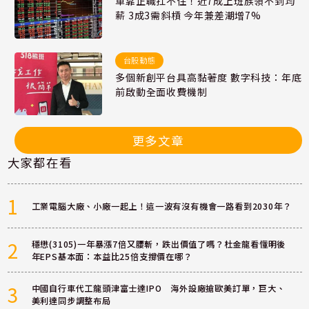
單靠正職扛不住！近7成上班族領不到均
薪 3成3需斜槓 今年兼差潮增7%
台股動態
多個新創平台具高黏著度 數字科技：年底
前啟動全面收費機制
更多文章
大家都在看
1
工業電腦大廠、小廠一起上！這一波有沒有機會一路看到2030年？
2
穩懋(3105)一年暴漲7倍又腰斬，跌出價值了嗎？杜金龍看懂明後
年EPS基本面：本益比25倍支撐價在哪？
3
中國自行車代工龍頭津富士達IPO 海外設廠搶歐美訂單，巨大、
美利達同步調整布局