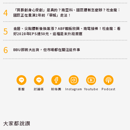
4
「買群創身心受創」是真的？南亞科、國巨腰斬怎麼辦？杜金龍：
國巨正在重演2年前「華城」走法！
5
金居、尖點腰斬後換誰漲？ABF載板欣興、南電接棒！杜金龍：看
好2028年EPS達50元，這檔是末升段首選
6
BBU即將大出貨，但市場都在關注這件事
客服
討論區
粉絲團
Instagram
Youtube
Podcast
大家都說讚