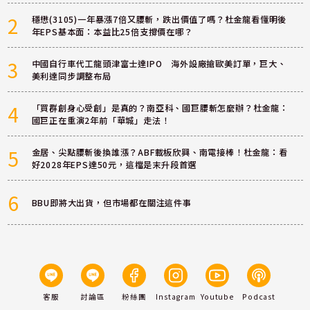
2
穩懋(3105)一年暴漲7倍又腰斬，跌出價值了嗎？杜金龍看懂明後
年EPS基本面：本益比25倍支撐價在哪？
3
中國自行車代工龍頭津富士達IPO 海外設廠搶歐美訂單，巨大、
美利達同步調整布局
4
「買群創身心受創」是真的？南亞科、國巨腰斬怎麼辦？杜金龍：
國巨正在重演2年前「華城」走法！
5
金居、尖點腰斬後換誰漲？ABF載板欣興、南電接棒！杜金龍：看
好2028年EPS達50元，這檔是末升段首選
6
BBU即將大出貨，但市場都在關注這件事
客服
討論區
粉絲團
Instagram
Youtube
Podcast