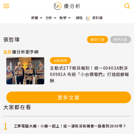
新聞
分析
教學
課程
資料庫
張哲瑋
最新文章
熱門文章
全部
優分析
鉅亨網
台股動態
主動式ETF新兵報到！統一00403A對決
00981A 布局「小台積電們」打造超額報
酬
更多文章
大家都在看
1
工業電腦大廠、小廠一起上！這一波有沒有機會一路看到2030年？