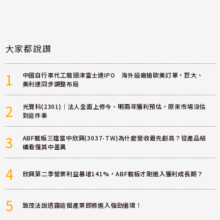
大家都說讚
1
中國自行車代工龍頭津富士達IPO 海外設廠搶歐美訂單，巨大、
美利達同步調整布局
2
光寶科(2301)｜法人全面上修今、明兩年獲利預估，原來市場沒估
到這件事
3
ABF載板三雄當中欣興(3037-TW)為什麼營收最先創高？從產品結
構看懂其中差異
4
欣興第二季營業利益暴增141%，ABF載板才剛進入獲利成長期？
5
致茂法說透露這個產業即將進入強勁循環！