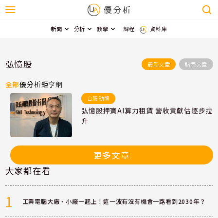
新聞
分析
教學
課程
資料庫
弘憶股
最新文章
熱門文章
全部
優分析
鉅亨網
台股動態
弘憶股押寶AI算力租賃 營收貢獻估逐步拉
升
更多文章
大家都在看
1
工業電腦大廠、小廠一起上！這一波有沒有機會一路看到2030年？