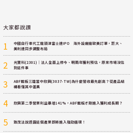
大家都說讚
1
中國自行車代工龍頭津富士達IPO 海外設廠搶歐美訂單，巨大、
美利達同步調整布局
2
光寶科(2301)｜法人全面上修今、明兩年獲利預估，原來市場沒估
到這件事
3
ABF載板三雄當中欣興(3037-TW)為什麼營收最先創高？從產品結
構看懂其中差異
4
欣興第二季營業利益暴增141%，ABF載板才剛進入獲利成長期？
5
致茂法說透露這個產業即將進入強勁循環！