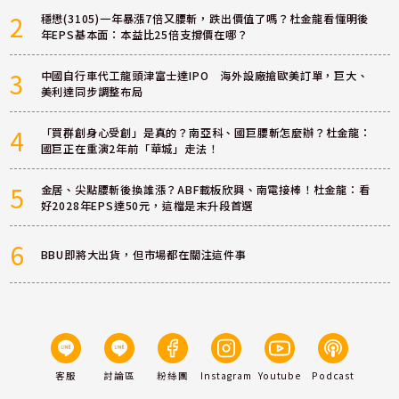
2
穩懋(3105)一年暴漲7倍又腰斬，跌出價值了嗎？杜金龍看懂明後
年EPS基本面：本益比25倍支撐價在哪？
3
中國自行車代工龍頭津富士達IPO 海外設廠搶歐美訂單，巨大、
美利達同步調整布局
4
「買群創身心受創」是真的？南亞科、國巨腰斬怎麼辦？杜金龍：
國巨正在重演2年前「華城」走法！
5
金居、尖點腰斬後換誰漲？ABF載板欣興、南電接棒！杜金龍：看
好2028年EPS達50元，這檔是末升段首選
6
BBU即將大出貨，但市場都在關注這件事
客服
討論區
粉絲團
Instagram
Youtube
Podcast