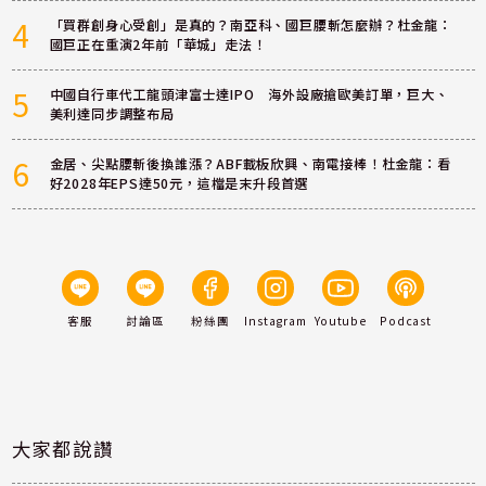
4
「買群創身心受創」是真的？南亞科、國巨腰斬怎麼辦？杜金龍：
國巨正在重演2年前「華城」走法！
5
中國自行車代工龍頭津富士達IPO 海外設廠搶歐美訂單，巨大、
美利達同步調整布局
6
金居、尖點腰斬後換誰漲？ABF載板欣興、南電接棒！杜金龍：看
好2028年EPS達50元，這檔是末升段首選
客服
討論區
粉絲團
Instagram
Youtube
Podcast
大家都說讚