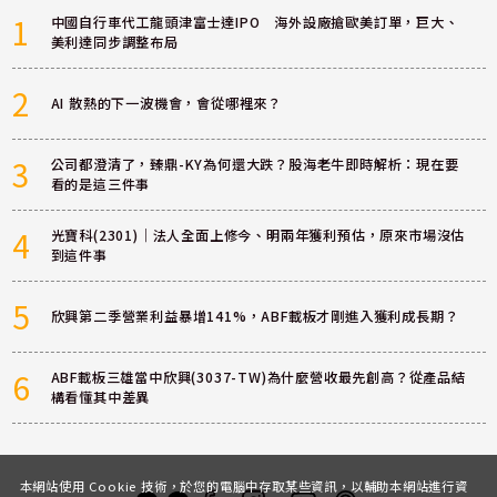
1
中國自行車代工龍頭津富士達IPO 海外設廠搶歐美訂單，巨大、
美利達同步調整布局
2
AI 散熱的下一波機會，會從哪裡來？
3
公司都澄清了，臻鼎-KY為何還大跌？股海老牛即時解析：現在要
看的是這三件事
4
光寶科(2301)｜法人全面上修今、明兩年獲利預估，原來市場沒估
到這件事
5
欣興第二季營業利益暴增141%，ABF載板才剛進入獲利成長期？
6
ABF載板三雄當中欣興(3037-TW)為什麼營收最先創高？從產品結
構看懂其中差異
本網站使用 Cookie 技術，於您的電腦中存取某些資訊，以輔助本網站進行資