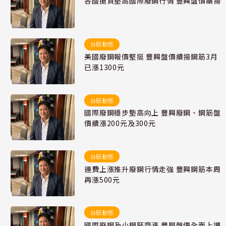
各國搶貨墊高國際廢鋼行情 豐興盤價續揚
台股動態
美國廢鋼報價堅挺 豐興盤價續揚鋼筋3月
已漲1300元
台股動態
國際廢鋼穩步墊高向上 豐興廢鋼、鋼筋盤
價續漲200元及300元
台股動態
運費上漲推升廢鋼行情走強 豐興鋼筋本周
再漲500元
台股動態
國際廢鋼及小鋼胚齊漲 豐興盤價全面上調