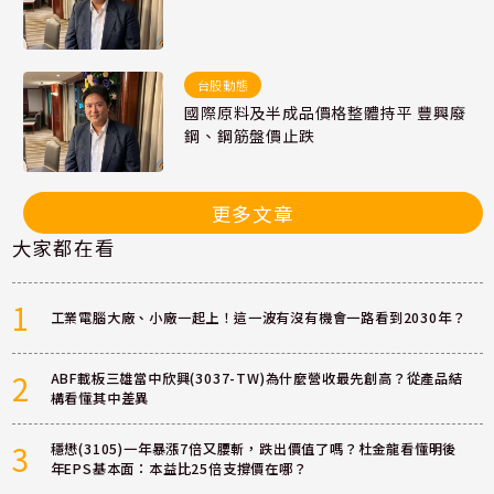
台股動態
國際原料及半成品價格整體持平 豐興廢
鋼、鋼筋盤價止跌
更多文章
大家都在看
1
工業電腦大廠、小廠一起上！這一波有沒有機會一路看到2030年？
2
ABF載板三雄當中欣興(3037-TW)為什麼營收最先創高？從產品結
構看懂其中差異
3
穩懋(3105)一年暴漲7倍又腰斬，跌出價值了嗎？杜金龍看懂明後
年EPS基本面：本益比25倍支撐價在哪？