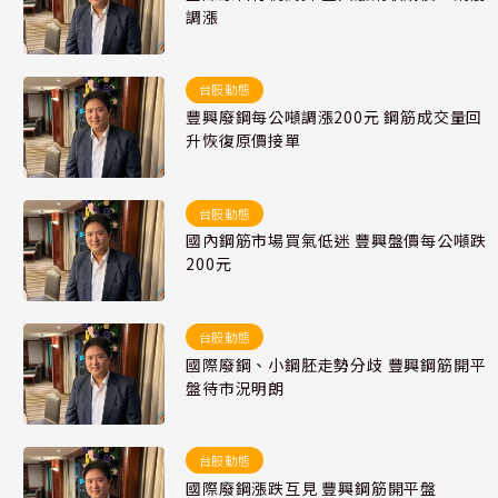
調漲
台股動態
豐興廢鋼每公噸調漲200元 鋼筋成交量回
升恢復原價接單
台股動態
國內鋼筋市場買氣低迷 豐興盤價每公噸跌
200元
台股動態
國際廢鋼、小鋼胚走勢分歧 豐興鋼筋開平
盤待市況明朗
台股動態
國際廢鋼漲跌互見 豐興鋼筋開平盤