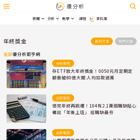
新聞
分析
教學
課程
資料庫
年終獎金
最新文章
熱門文章
全部
優分析
鉅亨網
台股動態
存ETF放大年終獎金！0050元月定期定
額衝破80億大關 人均扣款過萬
台股動態
領完年終再跳槽！104有2.1萬個職缺貼心
備註「年後上班」 這職缺最夯
台股動態