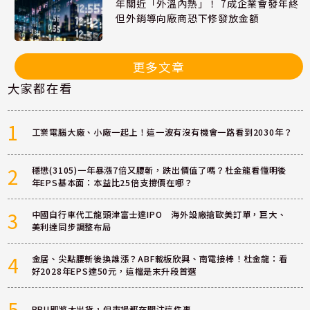
年關近「外溫內熱」！ 7成企業會發年終
但外銷導向廠商恐下修發放金額
更多文章
大家都在看
1
工業電腦大廠、小廠一起上！這一波有沒有機會一路看到2030年？
2
穩懋(3105)一年暴漲7倍又腰斬，跌出價值了嗎？杜金龍看懂明後
年EPS基本面：本益比25倍支撐價在哪？
3
中國自行車代工龍頭津富士達IPO 海外設廠搶歐美訂單，巨大、
美利達同步調整布局
4
金居、尖點腰斬後換誰漲？ABF載板欣興、南電接棒！杜金龍：看
好2028年EPS達50元，這檔是末升段首選
5
BBU即將大出貨，但市場都在關注這件事