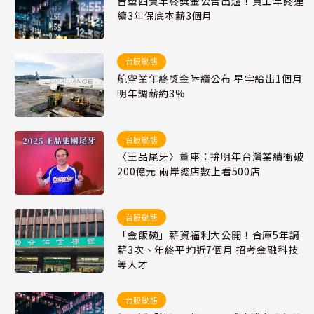
台塑四寶年終獎金公告出爐！員工年終連
續3年保底本薪3個月
台股動態
航空業年終獎金陸續公布 星宇給出1個月
明年調薪約3%
台股動態
〈王品尾牙〉董座：拚明年台灣業績衝破
200億元 兩岸總店數上看500店
台股動態
「金飯碗」薪資福利大公開！合庫5年調
薪3次、年終平均近7個月 招考金融科技
等人才
台股動態