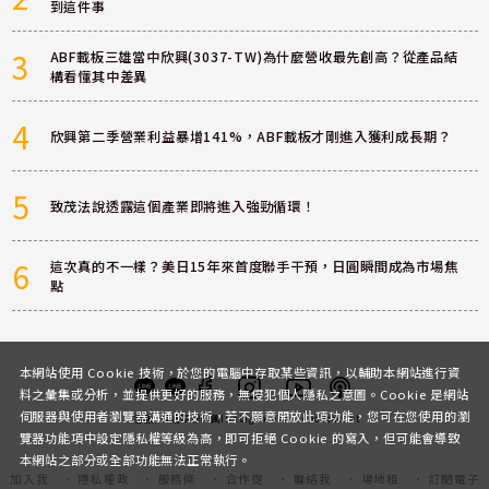
到這件事
3
ABF載板三雄當中欣興(3037-TW)為什麼營收最先創高？從產品結
構看懂其中差異
4
欣興第二季營業利益暴增141%，ABF載板才剛進入獲利成長期？
5
致茂法說透露這個產業即將進入強勁循環！
6
這次真的不一樣？美日15年來首度聯手干預，日圓瞬間成為市場焦
點
本網站使用 Cookie 技術，於您的電腦中存取某些資訊，以輔助本網站進行資
料之彙集或分析，並提供更好的服務，無侵犯個人隱私之意圖。Cookie 是網站
伺服器與使用者瀏覽器溝通的技術，若不願意開放此項功能，您可在您使用的瀏
客服
討論區
粉絲團
Instagram
Youtube
Podcast
覽器功能項中設定隱私權等級為高，即可拒絕 Cookie 的寫入，但可能會導致
本網站之部分或全部功能無法正常執行。
加入我
隱私權政
服務條
合作提
聯絡我
場地租
訂閱電子