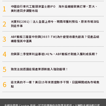
1
中國自行車代工龍頭津富士達IPO 海外設廠搶歐美訂單，巨大、
美利達同步調整布局
2
光寶科(2301)｜法人全面上修今、明兩年獲利預估，原來市場沒估
到這件事
3
ABF載板三雄當中欣興(3037-TW)為什麼營收最先創高？從產品結
構看懂其中差異
4
欣興第二季營業利益暴增141%，ABF載板才剛進入獲利成長期？
5
致茂法說透露這個產業即將進入強勁循環！
6
這次真的不一樣？美日15年來首度聯手干預，日圓瞬間成為市場焦
點
本網站使用 Cookie 技術，於您的電腦中存取某些資訊，以輔助本網站進行資