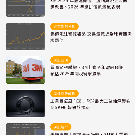
3M 2025 年營運穩健 獲利與現金流同
步改善、2026 年續拚優於景氣表現
產業趨勢分析
錫價泡沫警報響起 交易量竟達全球實體需
求兩倍
美股要聞
貿易緊張緩解，3M上修全年盈餘預期
預估2025年關稅衝擊減半
海外個股解析
工業景氣風向球：全球最大工業軸承製造
商SKF財報優於預期
美股解析
美股專欄｜需求全面好轉，3M三大業務