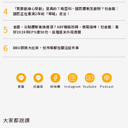
4
「買群創身心受創」是真的？南亞科、國巨腰斬怎麼辦？杜金龍：
國巨正在重演2年前「華城」走法！
5
金居、尖點腰斬後換誰漲？ABF載板欣興、南電接棒！杜金龍：看
好2028年EPS達50元，這檔是末升段首選
6
BBU即將大出貨，但市場都在關注這件事
客服
討論區
粉絲團
Instagram
Youtube
Podcast
大家都說讚