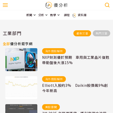
新聞
分析
教學
課程
資料庫
工業部門
最新文章
熱門文章
全部
優分析
鉅亨網
海外個股解析
NXP財測優於預期 車用與工業晶片復甦
帶動盤後大漲15%
海外個股解析
Elliott入股約3% Daikin股價飆9%創
今年新高
美股要聞