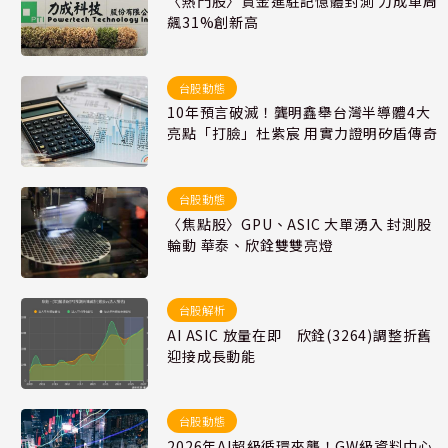
〈熱門股〉資金進駐記憶體封測 力成單周
飆31%創新高
台股動態
10年預言破滅！龔明鑫舉台灣半導體4大
亮點「打臉」杜紫宸 用實力證明矽盾傳奇
台股動態
〈焦點股〉GPU、ASIC 大單湧入 封測股
輪動 華泰、欣銓雙雙亮燈
台股解析
AI ASIC 放量在即 欣銓(3264)調整折舊
迎接成長動能
台股動態
2026年AI超級循環來襲！GW級資料中心