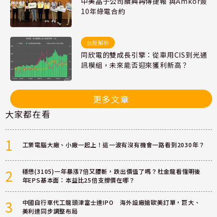
中美晶子公司續興再傳捷報 與Amkor簽
10年綠電合約
台股解析
同欣電的雙成長引擎：從車用CIS到光通
訊模組，未來能否迎來獲利新高？
更多文章
大家都在看
1
工業電腦大廠、小廠一起上！這一波有沒有機會一路看到2030年？
2
穩懋(3105)一年暴漲7倍又腰斬，跌出價值了嗎？杜金龍看懂明後
年EPS基本面：本益比25倍支撐價在哪？
3
中國自行車代工龍頭津富士達IPO 海外設廠搶歐美訂單，巨大、
美利達同步調整布局