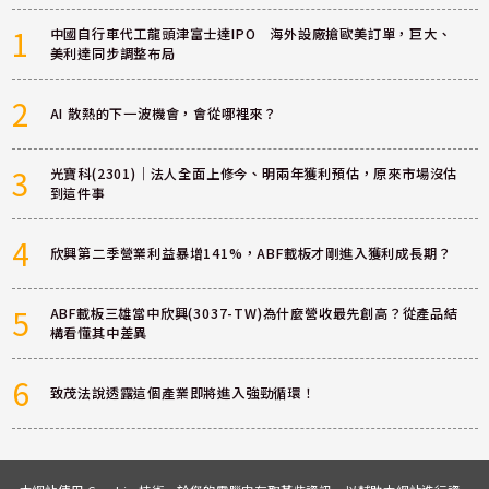
1
中國自行車代工龍頭津富士達IPO 海外設廠搶歐美訂單，巨大、
美利達同步調整布局
2
AI 散熱的下一波機會，會從哪裡來？
3
光寶科(2301)｜法人全面上修今、明兩年獲利預估，原來市場沒估
到這件事
4
欣興第二季營業利益暴增141%，ABF載板才剛進入獲利成長期？
5
ABF載板三雄當中欣興(3037-TW)為什麼營收最先創高？從產品結
構看懂其中差異
6
致茂法說透露這個產業即將進入強勁循環！