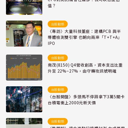
值？
台股動態
〈專訪〉大量科技董座：建構PCB 與半
導體檢測雙引擎 也朝向兩岸「T+T+A」
IPO
台股動態
南茂(8150) Q4營收創高，資本支出比重
升至 22%~27%，由守轉攻訊號明確
台股動態
〈台股開盤〉多頭馬不停蹄拿下3萬5關卡
台積電衝上2000元新天價
台股動態