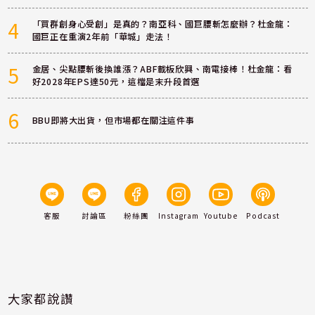
4
「買群創身心受創」是真的？南亞科、國巨腰斬怎麼辦？杜金龍：
國巨正在重演2年前「華城」走法！
5
金居、尖點腰斬後換誰漲？ABF載板欣興、南電接棒！杜金龍：看
好2028年EPS達50元，這檔是末升段首選
6
BBU即將大出貨，但市場都在關注這件事
客服
討論區
粉絲團
Instagram
Youtube
Podcast
大家都說讚