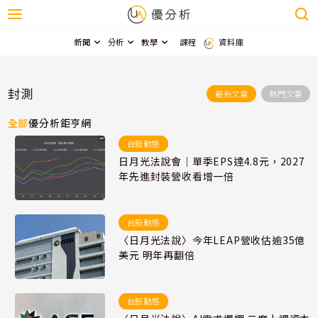
新聞
分析
教學
課程
資料庫
封測
最新文章
熱門文章
全部
優分析
鉅亨網
台股動態
日月光法說會｜單季EPS達4.8元，2027
年先進封裝營收看增一倍
台股動態
〈日月光法說〉今年LEAP營收估逾35億
美元 明年再翻倍
台股動態