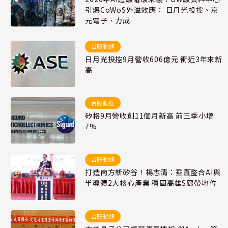
引爆CoWoS外溢效應： 日月光投控、京
元電子、力成
台股動態
日月光投控9月營收606億元 衝近3年來新
高
台股動態
矽格9月營收創11個月新高 前三季小增
7%
台股動態
打造南方新矽谷！楊志清：垂直整合AI與
半導體2大核心產業 穩固高雄S廊帶地位
台股動態