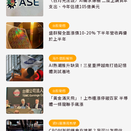
〈日月光法說〉AI需求爆棚 二度上調資本
支出、今年估達105億美元
台股動態
盛群擬全面漲價10-20% 下半年營收再優
於上半年
海外個股解析
AI熱潮推升缺貨！三星重押越南打造記憶
體測試基地
台股動態
「黃金滿天飛」！上市櫃漲停破百家 半導
體一條龍聯手飆漲
資料庫應用教學
CPO封測的機會在誰那？我可以怎麼估