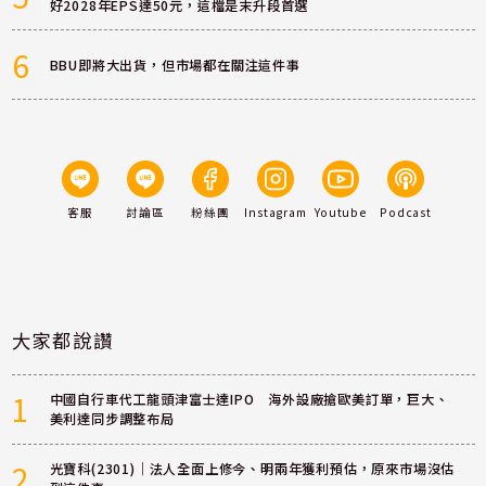
好2028年EPS達50元，這檔是末升段首選
6
BBU即將大出貨，但市場都在關注這件事
客服
討論區
粉絲團
Instagram
Youtube
Podcast
大家都說讚
1
中國自行車代工龍頭津富士達IPO 海外設廠搶歐美訂單，巨大、
美利達同步調整布局
2
光寶科(2301)｜法人全面上修今、明兩年獲利預估，原來市場沒估