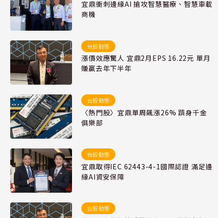
宜鼎衝刺邊緣AI 搶攻智慧醫療、智慧車載
商機
台股動態
漲價效應驚人 宜鼎2月EPS 16.22元 單月
賺贏去年下半年
台股動態
〈熱門股〉宜鼎單周飆漲26% 躋身千金
俱樂部
台股動態
宜鼎取得IEC 62443-4-1國際認證 滿足邊
緣AI資安保障
台股動態