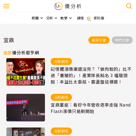
新聞
分析
教學
課程
資料庫
宜鼎
最新文章
熱門文章
全部
優分析
鉅亨網
台股動態
記憶體漲價潮還沒完？「做肉鬆的」比不
過「養豬的」！產業隊長點名 3 檔龍頭
股：本益比太委屈，震盪盤這樣選！
台股動態
宜鼎董座：看好今年營收逐季走強 Nand
Flash漲價只是剛開始
台股動態