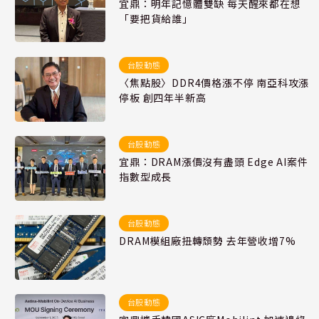
宜鼎：明年記憶體雙缺 每天醒來都在想
「要把貨給誰」
台股動態
〈焦點股〉DDR4價格漲不停 南亞科攻漲
停板 創四年半新高
台股動態
宜鼎：DRAM漲價沒有盡頭 Edge AI案件
指數型成長
台股動態
DRAM模組廠扭轉頹勢 去年營收增7%
台股動態