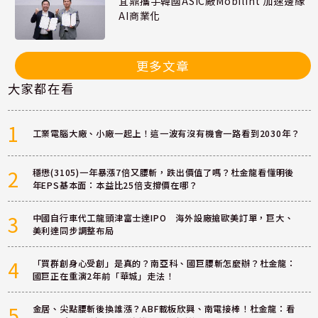
宜鼎攜手韓國ASIC廠Mobilint 加速邊緣
AI商業化
更多文章
大家都在看
1
工業電腦大廠、小廠一起上！這一波有沒有機會一路看到2030年？
2
穩懋(3105)一年暴漲7倍又腰斬，跌出價值了嗎？杜金龍看懂明後
年EPS基本面：本益比25倍支撐價在哪？
3
中國自行車代工龍頭津富士達IPO 海外設廠搶歐美訂單，巨大、
美利達同步調整布局
4
「買群創身心受創」是真的？南亞科、國巨腰斬怎麼辦？杜金龍：
國巨正在重演2年前「華城」走法！
5
金居、尖點腰斬後換誰漲？ABF載板欣興、南電接棒！杜金龍：看