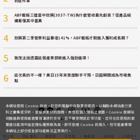
到這件事
3
ABF載板三雄當中欣興(3037-TW)為什麼營收最先創高？從產品結
構看懂其中差異
4
欣興第二季營業利益暴增141%，ABF載板才剛進入獲利成長期？
5
致茂法說透露這個產業即將進入強勁循環！
6
這次真的不一樣？美日15年來首度聯手干預，日圓瞬間成為市場焦
點
本網站使用 Cookie 技術，於您的電腦中存取某些資訊，以輔助本網站進行資
料之彙集或分析，並提供更好的服務，無侵犯個人隱私之意圖。Cookie 是網站
伺服器與使用者瀏覽器溝通的技術，若不願意開放此項功能，您可在您使用的瀏
客服
討論區
粉絲團
Instagram
Youtube
Podcast
覽器功能項中設定隱私權等級為高，即可拒絕 Cookie 的寫入，但可能會導致
本網站之部分或全部功能無法正常執行。
加入我
隱私權政
服務條
合作提
聯絡我
場地租
訂閱電子