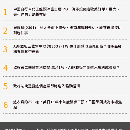
1
中國自行車代工龍頭津富士達IPO 海外設廠搶歐美訂單，巨大、
美利達同步調整布局
2
光寶科(2301)｜法人全面上修今、明兩年獲利預估，原來市場沒估
到這件事
3
ABF載板三雄當中欣興(3037-TW)為什麼營收最先創高？從產品結
構看懂其中差異
4
欣興第二季營業利益暴增141%，ABF載板才剛進入獲利成長期？
5
致茂法說透露這個產業即將進入強勁循環！
6
這次真的不一樣？美日15年來首度聯手干預，日圓瞬間成為市場焦
點
本網站使用 Cookie 技術，於您的電腦中存取某些資訊，以輔助本網站進行資