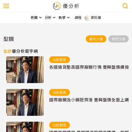
新聞
分析
教學
課程
資料庫
型鋼
最新文章
熱門文章
全部
優分析
鉅亨網
台股動態
各國搶貨墊高國際廢鋼行情 豐興盤價續揚
台股動態
國際廢鋼及小鋼胚齊漲 豐興盤價全面上調
台股動態