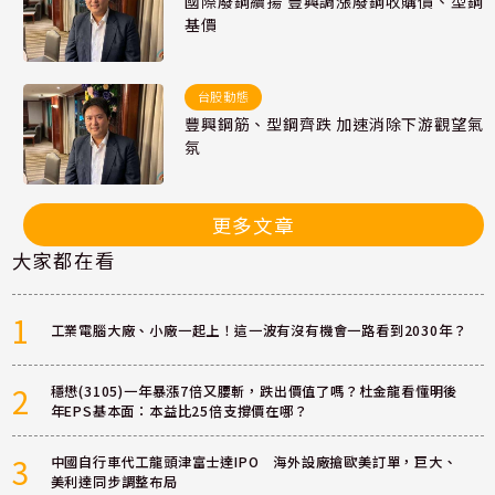
國際廢鋼續揚 豐興調漲廢鋼收購價、型鋼
基價
台股動態
豐興鋼筋、型鋼齊跌 加速消除下游觀望氣
氛
更多文章
大家都在看
1
工業電腦大廠、小廠一起上！這一波有沒有機會一路看到2030年？
2
穩懋(3105)一年暴漲7倍又腰斬，跌出價值了嗎？杜金龍看懂明後
年EPS基本面：本益比25倍支撐價在哪？
3
中國自行車代工龍頭津富士達IPO 海外設廠搶歐美訂單，巨大、
美利達同步調整布局