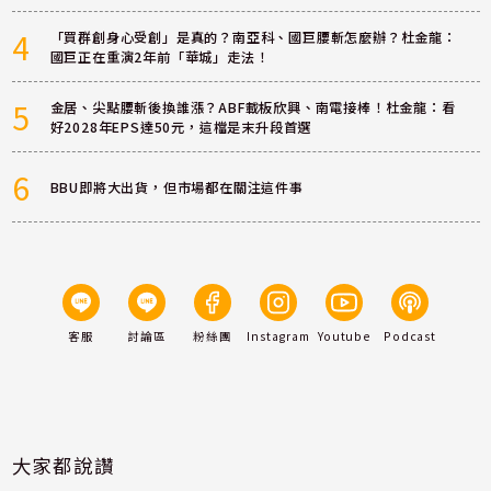
4
「買群創身心受創」是真的？南亞科、國巨腰斬怎麼辦？杜金龍：
國巨正在重演2年前「華城」走法！
5
金居、尖點腰斬後換誰漲？ABF載板欣興、南電接棒！杜金龍：看
好2028年EPS達50元，這檔是末升段首選
6
BBU即將大出貨，但市場都在關注這件事
客服
討論區
粉絲團
Instagram
Youtube
Podcast
大家都說讚