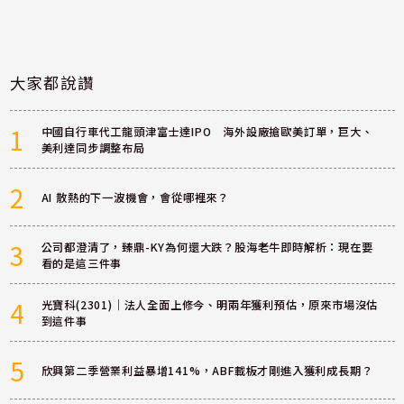
大家都說讚
1
中國自行車代工龍頭津富士達IPO 海外設廠搶歐美訂單，巨大、
美利達同步調整布局
2
AI 散熱的下一波機會，會從哪裡來？
3
公司都澄清了，臻鼎-KY為何還大跌？股海老牛即時解析：現在要
看的是這三件事
4
光寶科(2301)｜法人全面上修今、明兩年獲利預估，原來市場沒估
到這件事
5
欣興第二季營業利益暴增141%，ABF載板才剛進入獲利成長期？