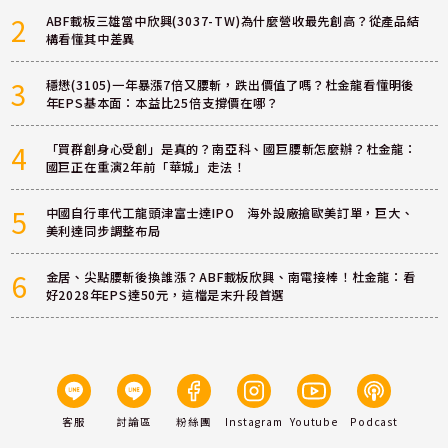
2
ABF載板三雄當中欣興(3037-TW)為什麼營收最先創高？從產品結
構看懂其中差異
3
穩懋(3105)一年暴漲7倍又腰斬，跌出價值了嗎？杜金龍看懂明後
年EPS基本面：本益比25倍支撐價在哪？
4
「買群創身心受創」是真的？南亞科、國巨腰斬怎麼辦？杜金龍：
國巨正在重演2年前「華城」走法！
5
中國自行車代工龍頭津富士達IPO 海外設廠搶歐美訂單，巨大、
美利達同步調整布局
6
金居、尖點腰斬後換誰漲？ABF載板欣興、南電接棒！杜金龍：看
好2028年EPS達50元，這檔是末升段首選
客服
討論區
粉絲團
Instagram
Youtube
Podcast