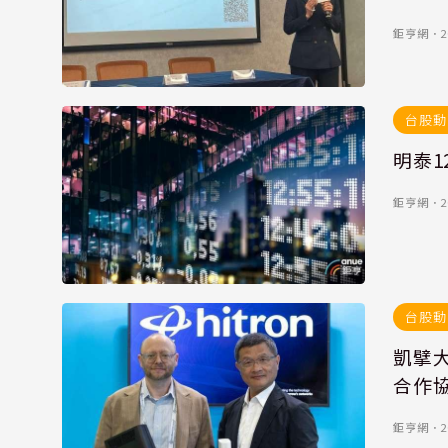
鉅亨網
．
2
台股動
明泰1
鉅亨網
．
2
台股動
凱擘大
合作
鉅亨網
．
2