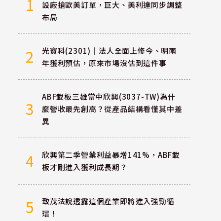
1
設廠搶歐美訂單，巨大、美利達同步調整
布局
光寶科(2301)｜法人全面上修今、明兩
2
年獲利預估，原來市場沒估到這件事
ABF載板三雄當中欣興(3037-TW)為什
3
麼營收最先創高？從產品結構看懂其中差
異
欣興第二季營業利益暴增141%，ABF載
4
板才剛進入獲利成長期？
致茂法說透露這個產業即將進入強勁循
5
環！