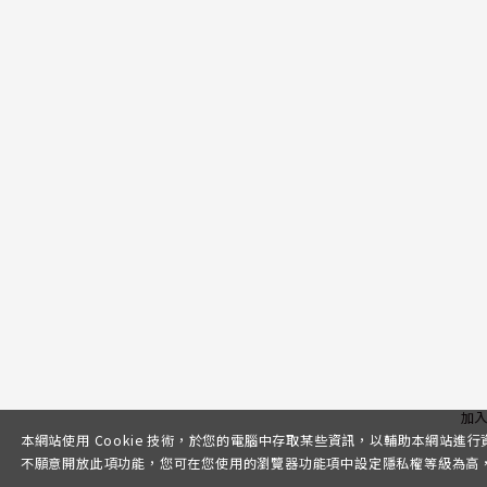
加
本網站使用 Cookie 技術，於您的電腦中存取某些資訊，以輔助本網站進
不願意開放此項功能，您可在您使用的瀏覽器功能項中設定隱私權等級為高，即