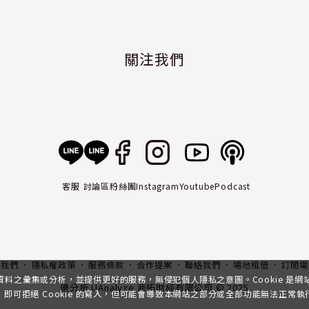
關注我們
客服
討論區
粉絲團
Instagram
Youtube
Podcast
入我們
隱私權政策
服務條款
合作提案
聯絡我們
場地租借
訂閱電
行資料之彙集或分析，並提供更好的服務，無侵犯個人隱私之意圖。Cookie 是
優分析 UAnalyze 商拓財經有限公司 © 2025
可拒絕 Cookie 的寫入，但可能會導致本網站之部分或全部功能無法正常執