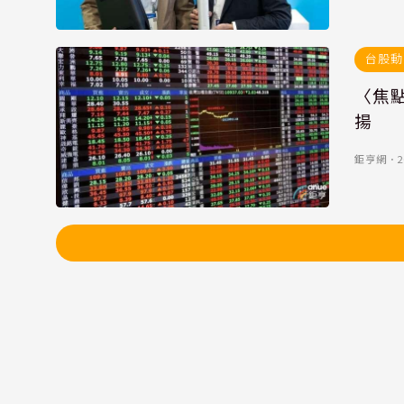
台股動
〈焦點
揚
鉅亨網
．
2