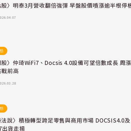
點股〉明泰3月營收翻倍強彈 早盤股價噴漲逾半根停
026.04.07
態
股〉仲琦WiFi7、Docsis 4.0設備可望倍數成長 周
挑戰前高
026.03.28
態
法說〉積極轉型跨足零售與商用市場 DOCSIS4.0及
i 7出貨走揚