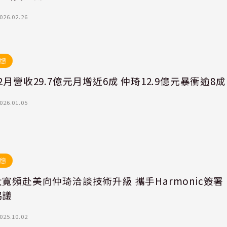
026.02.26
態
2月營收29.7億元月增近6成 仲琦12.9億元暴衝逾8成
026.01.05
態
寬頻赴美向仲琦洽談技術升級 攜手Harmonic簽署
協議
025.10.02