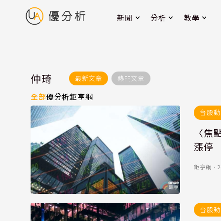
新聞
分析
教學
仲琦
最新文章
熱門文章
全部
優分析
鉅亨網
台股動
〈焦
漲停
鉅亨網
．
2
台股動