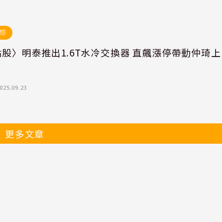
態
股〉明泰推出1.6T水冷交換器 直飆漲停帶動仲琦上
025.09.23
更多文章