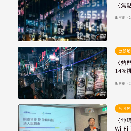
〈焦
鉅亨網
．
2
台股動
〈熱門
14%
鉅亨網
．
2
台股動
〈仲琦
Wi-F