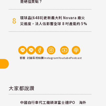
是絕佳買點？
環球晶(6488)更新義大利 Novara 廠火
8
災進度，法人估影響全球 8 吋產能約 5%
客服
討論區
粉絲團
Instagram
Youtube
Podcast
大家都說讚
中國自行車代工龍頭津富士達IPO 海外