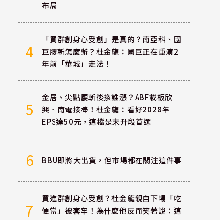
布局
「買群創身心受創」是真的？南亞科、國
4
巨腰斬怎麼辦？杜金龍：國巨正在重演2
年前「華城」走法！
金居、尖點腰斬後換誰漲？ABF載板欣
5
興、南電接棒！杜金龍：看好2028年
EPS達50元，這檔是末升段首選
6
BBU即將大出貨，但市場都在關注這件事
買進群創身心受創？杜金龍親自下場「吃
7
便當」被套牢！為什麼他反而笑著說：這