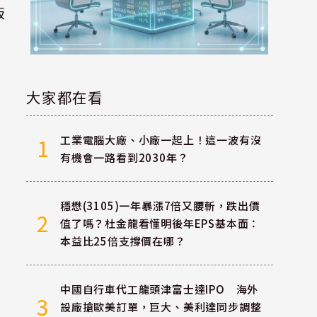
板
大家都在看
工業電腦大廠、小廠一起上！這一波有沒
1
漲
有機會一路看到2030年？
穩懋(3105)一年暴漲7倍又腰斬，跌出價
2
值了嗎？杜金龍看懂明後年EPS基本面：
本益比25倍支撐價在哪？
中國自行車代工龍頭津富士達IPO 海外
3
設廠搶歐美訂單，巨大、美利達同步調整