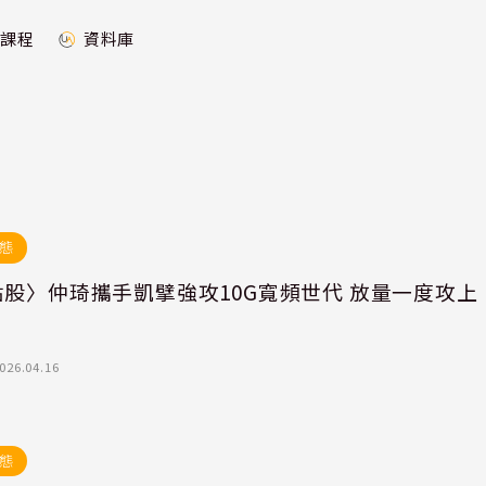
課程
資料庫
態
點股〉仲琦攜手凱擘強攻10G寬頻世代 放量一度攻上
026.04.16
態