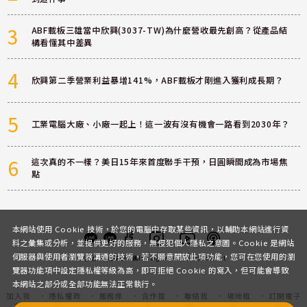
3
ABF載板三雄當中欣興(3037-TW)為什麼營收最先創高？從產品結
構看懂其中差異
4
欣興第二季營業利益暴增141%，ABF載板才剛進入獲利成長期？
5
工業電腦大廠、小廠一起上！這一波有沒有機會一路看到2030年？
6
這次真的不一樣？美日15年來首度聯手干預，日圓瞬間成為市場焦
點
本網站使用 Cookie 技術，於您的電腦中存取某些資訊，以輔助本網站進行資
料之彙集或分析，並提供更好的服務，無侵犯個人隱私之意圖。Cookie 是網站
伺服器與使用者瀏覽器溝通的技術，若不願意開放此項功能，您可在您使用的瀏
客服
討論區
粉絲團
Instagram
Youtube
Podcast
覽器功能項中設定隱私權等級為高，即可拒絕 Cookie 的寫入，但可能會導致
本網站之部分或全部功能無法正常執行。
加入我
隱私權政
服務條
合作提
聯絡我
場地租
訂閱電子
們
策
款
案
們
借
報