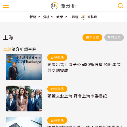
新聞
分析
教學
課程
資料庫
上海
最新文章
熱門文章
全部
優分析
鉅亨網
台股動態
閎康出售上海子公司80%股權 預計年底
前交割完成
台股動態
鄭麗文赴上海 拜會上海市委書記
台股動態