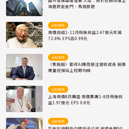
國共智庫論壇落幕 大陸：將於近期恢復上
海居民赴金門、馬祖旅遊
台股動態
南僑自結1-11月稅後純益2.47億元年減
72.6% EPS爲0.99元
台股動態
〈焦點股〉鉅祥AI應用挹注營收成長 股價
爆量逆揚站上短期均線
台股動態
上海南僑8月轉盈 南僑集團1-8月稅後純
益1.97億元 EPS 0.8元
台股動態
巨有科技擬赴中國設子公司 投資金額50