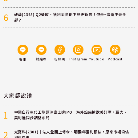
6
研華(2395) Q2營收、獲利同步創下歷史新高！但是~這還不是全
部？
客服
討論區
粉絲團
Instagram
Youtube
Podcast
大家都說讚
1
中國自行車代工龍頭津富士達IPO 海外設廠搶歐美訂單，巨大、
美利達同步調整布局
2
光寶科(2301)｜法人全面上修今、明兩年獲利預估，原來市場沒估
到這件事