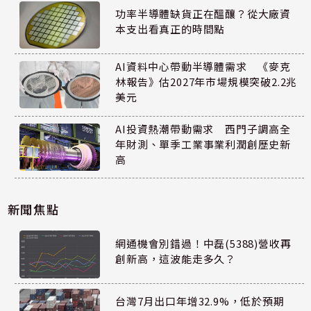
功率半導體缺貨正在醞釀？從大廠資
本支出看真正的時間點
AI資料中心帶動半導體需求 《麥克
林報告》估2027年市場規模突破2.2兆
美元
AI投資熱潮帶動需求 西門子調高全
年財測、單季工業事業利潤創歷史新
高
新聞焦點
網通機會別錯過！中磊(5388)營收再
創新高，這波能走多久？
台灣7月出口年增32.9%，低於預期