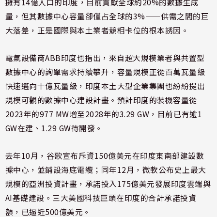
擁有14億人口的印度，目前貢獻全球約20%的數據生成
量，但其數據中心容量卻僅占全球的3%——供需之間的巨
大落差，正是國際與本土業者競相卡位的根本誘因。
電氣設備商ABB印度也指出，來自超大規模業者與共置型
數據中心的詢單需求持續攀升，容量規模正從百萬瓦量級
快速邁向十億瓦量級，印度本土大型企業集團也紛紛提出
規模可觀的數據中心建設計畫。預計印度的裝機容量從
2023年的977 MW增至2028年的3.29 GW，目前已有逾1
GW在建、1.29 GW待開發。
去年10月，谷歌宣布斥資150億美元在印度東南部建設數
據中心，並鋪設海底電纜；同年12月，微軟公布史上最大
規模的亞洲投資計畫，承諾投入175億美元發展印度雲端與
AI基礎建設。三大美國科技巨頭在印度的合計承諾投資
額，已逼近500億美元。