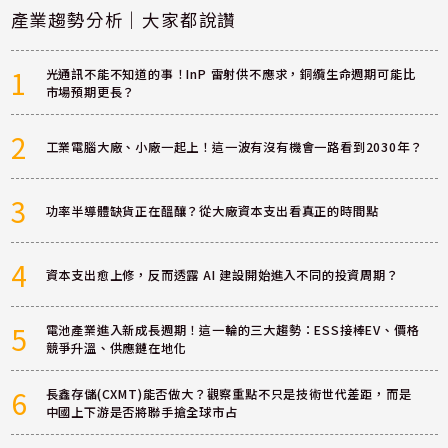
產業趨勢分析｜大家都說讚
1
光通訊不能不知道的事！InP 雷射供不應求，銅纜生命週期可能比
市場預期更長？
2
工業電腦大廠、小廠一起上！這一波有沒有機會一路看到2030年？
3
功率半導體缺貨正在醞釀？從大廠資本支出看真正的時間點
4
資本支出愈上修，反而透露 AI 建設開始進入不同的投資周期？
5
電池產業進入新成長週期！這一輪的三大趨勢：ESS接棒EV、價格
競爭升溫、供應鏈在地化
6
長鑫存儲(CXMT)能否做大？觀察重點不只是技術世代差距，而是
中國上下游是否將聯手搶全球市占