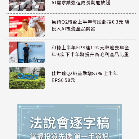
AI需求續強但成長動能放緩
邑錡Q2轉盈上半年每股虧損0.3元 續
投入AI視覺產品開發
和椿上半年EPS達1.92元賺逾去年全
年9成 下半年將提升高毛利產品比重
佳世達Q2純益季增87% 上半年
EPS0.58元