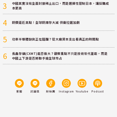
3
中國其實沒有全面封鎖稀土出口，而是選擇性管制日本，讓採購成
本更高
4
銅價逼近高點！全球銅庫存大減 供需拉鋸加劇
5
功率半導體缺貨正在醞釀？從大廠資本支出看真正的時間點
6
長鑫存儲(CXMT)能否做大？觀察重點不只是技術世代差距，而是
中國上下游是否將聯手搶全球市占
客服
討論區
粉絲團
Instagram
Youtube
Podcast