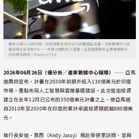
擁有14億人口的印度，目前貢獻全球約20%的數據生成量，但其數據中心容
量卻僅占全球的3%——供需之間的巨大落差，正是國際與本土業者競相卡
位的根本誘因。Reuters/TPG
2026年06月26日（優分析／產業數據中心報導）
⸺ 亞馬
遜周四宣布，計畫在2030年前額外投入130億美元於印度
市場，重點布局人工智慧與雲端基礎建設。此次追加投資
建立在去年12月已公布的350億美元計畫之上，使亞馬遜
自2010年至2030年在印度的累計承諾投資額超越880億美
元。
執行長安迪·賈西（Andy Jassy）親赴新德里訪問，並與