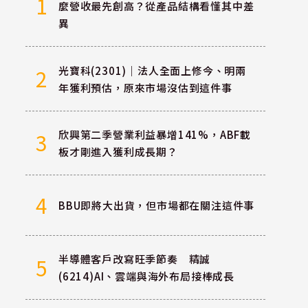
1
麼營收最先創高？從產品結構看懂其中差
異
光寶科(2301)｜法人全面上修今、明兩
2
年獲利預估，原來市場沒估到這件事
欣興第二季營業利益暴增141%，ABF載
3
板才剛進入獲利成長期？
4
BBU即將大出貨，但市場都在關注這件事
半導體客戶改寫旺季節奏 精誠
5
(6214)AI、雲端與海外布局接棒成長