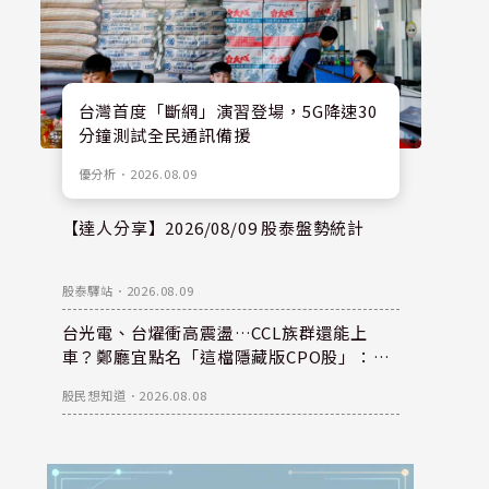
台灣首度「斷網」演習登場，5G降速30
分鐘測試全民通訊備援
優分析
．
2026.08.09
【達人分享】2026/08/09 股泰盤勢統計
股泰驛站
．
2026.08.09
台光電、台燿衝高震盪…CCL族群還能上
車？鄭廳宜點名「這檔隱藏版CPO股」：每
股盈餘看300元，性價比更高！
股民想知道
．
2026.08.08