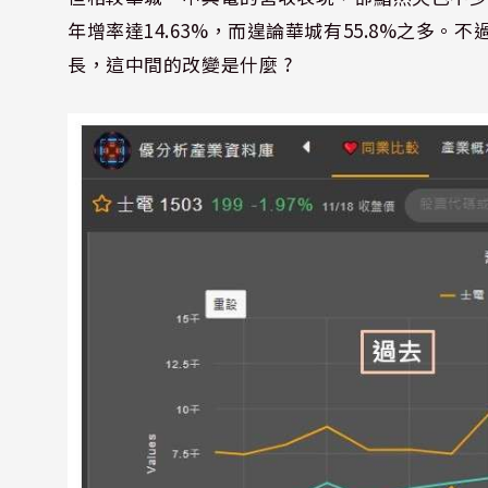
年增率達14.63%，而遑論華城有55.8%之多
長，這中間的改變是什麼 ?