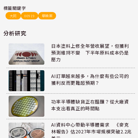
標籤關鍵字
大同
00919
華映案
分析研究
日本塗料上修全年營收展望，但獲利
預測維持不變 下半年原料成本仍是
壓力
AI訂單越來越多，為什麼有些公司的
獲利反而更難超預期？
功率半導體缺貨正在醞釀？從大廠資
本支出看真正的時間點
AI資料中心帶動半導體需求 《麥克
林報告》估2027年市場規模突破2.2兆