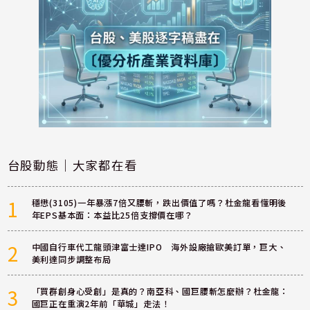
台股動態｜大家都在看
1
穩懋(3105)一年暴漲7倍又腰斬，跌出價值了嗎？杜金龍看懂明後
年EPS基本面：本益比25倍支撐價在哪？
2
中國自行車代工龍頭津富士達IPO 海外設廠搶歐美訂單，巨大、
美利達同步調整布局
3
「買群創身心受創」是真的？南亞科、國巨腰斬怎麼辦？杜金龍：
國巨正在重演2年前「華城」走法！