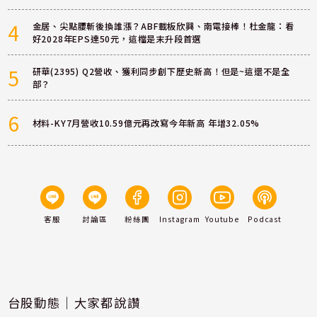
4
金居、尖點腰斬後換誰漲？ABF載板欣興、南電接棒！杜金龍：看
好2028年EPS達50元，這檔是末升段首選
5
研華(2395) Q2營收、獲利同步創下歷史新高！但是~這還不是全
部？
6
材料-KY7月營收10.59億元再改寫今年新高 年增32.05%
客服
討論區
粉絲團
Instagram
Youtube
Podcast
台股動態｜大家都說讚