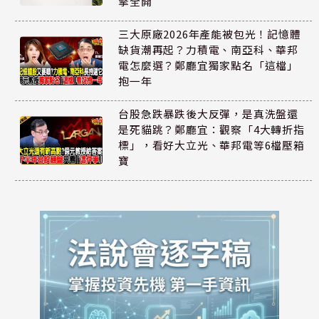
擎全開
三大原廠2026年產能被包光！記憶體
缺貨潮再起？力積電、南亞科、華邦
電怎麼選？鄭廳宜獨家點名「這檔」
抱一年
台股急跌暴跌後大反彈，是真洗盤還
是死貓跳？鄭廳宜：觀察「4大轉折指
標」，看好大立光、華邦電等6檔壓箱
寶