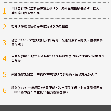
1
中國自行車代工龍頭津富士達IPO 海外設廠搶歐美訂單，巨大、
美利達同步調整布局
2
致茂法說透露這個產業即將進入強勁循環！
3
穩懋(3105) Q2營收創近四年新高！光通訊漲多回檔後，成長故事
還在嗎？
4
大立光(3008)啟動大陽科技100%持股整併 加速光學與VCM垂直整
合布局
5
網通機會別錯過！中磊(5388)營收再創新高，這波能走多久？
6
穩懋(3105)一年暴漲7倍又腰斬，跌出價值了嗎？杜金龍看懂明後
年EPS基本面：本益比25倍支撐價在哪？