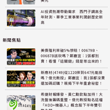
美元
AI投資熱潮帶動需求 西門子調高全
年財測、單季工業事業利潤創歷史新
高
新聞焦點
美債殖利率破5%慘賠！00679B、
00687B該砍嗎？鄭廳宜：1張都別
賣！看懂「這關鍵」錢是等出來的！
新應材(4749)從1220摔到647元能撿
嗎？億元教授」鄭廳宜：我1張都沒賣
還加碼認購？親揭下半年重倉秘密！
希捷財報爆發、黃仁勳欽點加持！大
洗盤後籌碼重整，億元教授點名這檔
「HDD+機器人」概念股下半年雙引