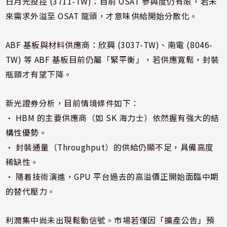
日月光投控 (3711-TW)：目前 OSAT 參與度仍有限，若未
來需求外溢至 OSAT 龍頭，才意味供給開始分散化。
ABF 基板與材料供應商：欣興 (3037-TW)、南電 (8046-
TW) 等 ABF 基板目前仍屬「緊平衡」，若供應寬鬆，封裝
瓶頸才有望下降。
新光證券分析，目前情境條件如下：
• HBM 的主要供應商（如 SK 海力士）依然握有強大的結
構性優勢。
• 封裝通量（Throughput）的供給仍顯不足，具備高度
稀缺性。
• 隨着技術演進，GPU 平台過去的高溢價正開始面臨中期
的替代壓力。
利潤集中尚未出現鬆動信號。市場若僅因「擴產公告」預