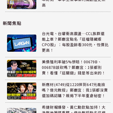
高
新聞焦點
台光電、台燿衝高震盪…CCL族群還
能上車？鄭廳宜點名「這檔隱藏版
CPO股」：每股盈餘看300元，性價比
更高！
美債殖利率破5%慘賠！00679B、
00687B該砍嗎？鄭廳宜：1張都別
賣！看懂「這關鍵」錢是等出來的！
新應材(4749)從1220摔到647元能撿
嗎？億元教授」鄭廳宜：我1張都沒賣
還加碼認購？親揭下半年重倉秘密！
希捷財報爆發、黃仁勳欽點加持！大
洗盤後籌碼重整，億元教授點名這檔