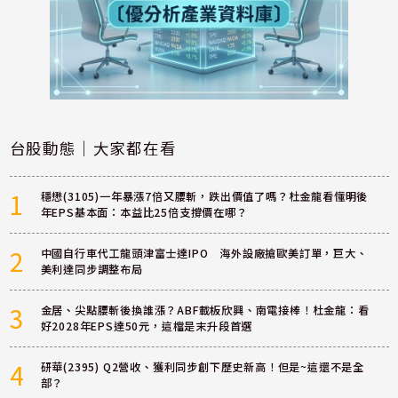
台股動態｜大家都在看
1
穩懋(3105)一年暴漲7倍又腰斬，跌出價值了嗎？杜金龍看懂明後
年EPS基本面：本益比25倍支撐價在哪？
2
中國自行車代工龍頭津富士達IPO 海外設廠搶歐美訂單，巨大、
美利達同步調整布局
3
金居、尖點腰斬後換誰漲？ABF載板欣興、南電接棒！杜金龍：看
好2028年EPS達50元，這檔是末升段首選
4
研華(2395) Q2營收、獲利同步創下歷史新高！但是~這還不是全
部？