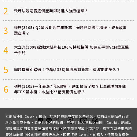
2
致茂法說透露這個產業即將進入強勁循環！
3
穩懋(3105) Q2營收創近四年新高！光通訊漲多回檔後，成長故事
還在嗎？
4
大立光(3008)啟動大陽科技100%持股整併 加速光學與VCM垂直整
合布局
5
網通機會別錯過！中磊(5388)營收再創新高，這波能走多久？
6
穩懋(3105)一年暴漲7倍又腰斬，跌出價值了嗎？杜金龍看懂明後
年EPS基本面：本益比25倍支撐價在哪？
本網站使用 Cookie 技術，於您的電腦中存取某些資訊，以輔助本網站進行資
料之彙集或分析，並提供更好的服務，無侵犯個人隱私之意圖。Cookie 是網站
伺服器與使用者瀏覽器溝通的技術，若不願意開放此項功能，您可在您使用的瀏
客服
討論區
粉絲團
Instagram
Youtube
Podcast
覽器功能項中設定隱私權等級為高，即可拒絕 Cookie 的寫入，但可能會導致