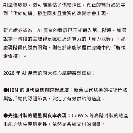
期溢價收斂，這可能高估了供給彈性，真正的轉折必須等
到「供給結構」發生同步且實質的改變才會出現。
新光證券認為，AI 產業的發展已正式邁入第二階段。如果
說第一階段的主旋律是瘋狂追逐算力的「算力競賽」，那
麼現階段的勝負關鍵，則在於誰能掌握供應鏈中的「瓶頸
定價權」。
2026
年
AI 產業的兩大核心瓶頸將聚焦於：
●HBM
的世代更迭與認證進度：
新舊世代切換的技術門檻
與客戶端的認證節奏，決定了有效供給的速度。
●
先進封裝的通量與良率表現：
CoWoS 等高階封裝的總產
出能力與生產穩定性，依然是系統交付的關鍵。