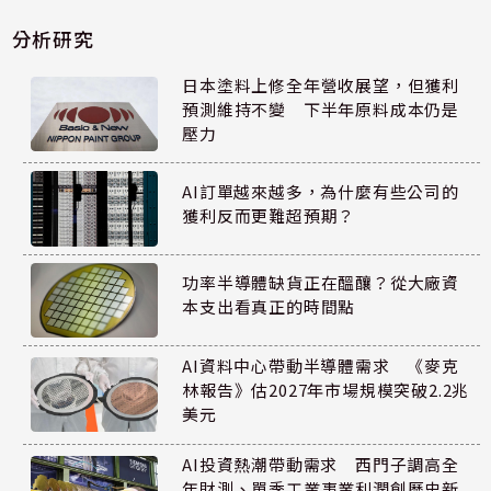
分析研究
日本塗料上修全年營收展望，但獲利
預測維持不變 下半年原料成本仍是
壓力
AI訂單越來越多，為什麼有些公司的
獲利反而更難超預期？
功率半導體缺貨正在醞釀？從大廠資
本支出看真正的時間點
AI資料中心帶動半導體需求 《麥克
林報告》估2027年市場規模突破2.2兆
美元
AI投資熱潮帶動需求 西門子調高全
年財測、單季工業事業利潤創歷史新