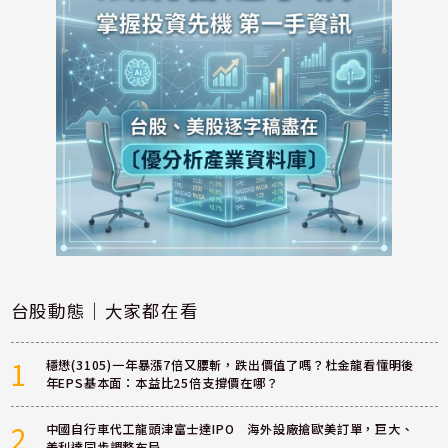
台股動態｜大家都在看
1
穩懋(3105)一年暴漲7倍又腰斬，跌出價值了嗎？杜金龍看懂明後
年EPS基本面：本益比25倍支撐價在哪？
2
中國自行車代工龍頭津富士達IPO 海外設廠搶歐美訂單，巨大、
美利達同步調整布局