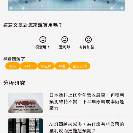
這篇文章對您來說實用嗎？
還可以
很實用！
有待加強...
標籤關鍵字
景美
探針卡
零組件
興櫃
蜜月行情
分析研究
日本塗料上修全年營收展望，但獲利
預測維持不變 下半年原料成本仍是
壓力
AI訂單越來越多，為什麼有些公司的
獲利反而更難超預期？