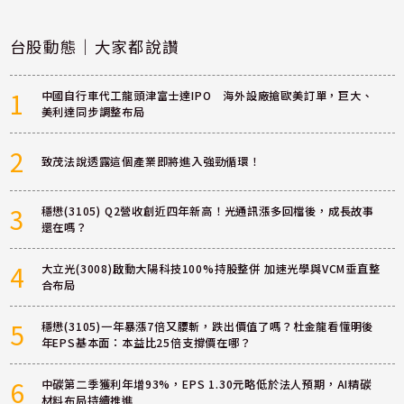
台股動態｜大家都說讚
1
中國自行車代工龍頭津富士達IPO 海外設廠搶歐美訂單，巨大、
美利達同步調整布局
2
致茂法說透露這個產業即將進入強勁循環！
3
穩懋(3105) Q2營收創近四年新高！光通訊漲多回檔後，成長故事
還在嗎？
4
大立光(3008)啟動大陽科技100%持股整併 加速光學與VCM垂直整
合布局
5
穩懋(3105)一年暴漲7倍又腰斬，跌出價值了嗎？杜金龍看懂明後
年EPS基本面：本益比25倍支撐價在哪？
6
中碳第二季獲利年增93%，EPS 1.30元略低於法人預期，AI精碳
材料布局持續推進