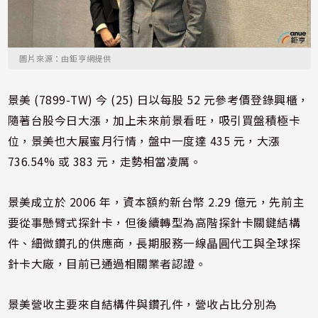
圖片來源：由鉅亨網提供
景美 (7899-TW) 今 (25) 日以每股 52 元參考價登錄興櫃，
隨著台股今日大漲，加上未來前景看旺，吸引買盤積極卡
位，景美也大展蜜月行情，盤中一度達 435 元，大漲
736.54% 或 383 元，走勢相當凌厲。
景美成立於 2006 年，資本額約
新台幣
2.29 億元，先前主
要從事懸臂式探針卡，但後續轉型為高階探針卡關鍵結構
件、細微鑽孔的供應商，長期服務一線晶圓代工與全球探
針卡大廠，目前已通過相關業者認證。
景美營收主要來自結構件與鑽孔件，營收占比分別為