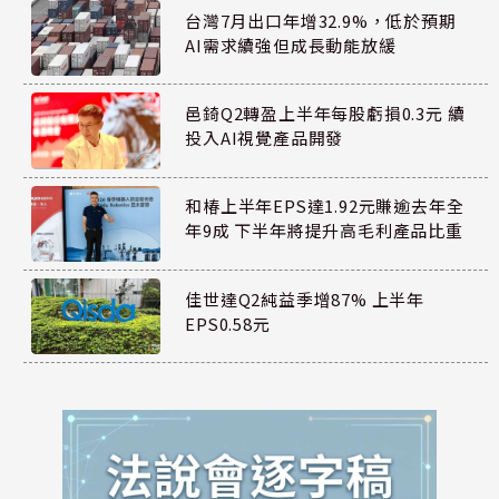
台灣7月出口年增32.9%，低於預期
AI需求續強但成長動能放緩
邑錡Q2轉盈上半年每股虧損0.3元 續
投入AI視覺產品開發
和椿上半年EPS達1.92元賺逾去年全
年9成 下半年將提升高毛利產品比重
佳世達Q2純益季增87% 上半年
EPS0.58元