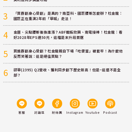
3
「買群創身心受創」是真的？南亞科、國巨腰斬怎麼辦？杜金龍：
國巨正在重演2年前「華城」走法！
4
金居、尖點腰斬後換誰漲？ABF載板欣興、南電接棒！杜金龍：看
好2028年EPS達50元，這檔是末升段首選
5
買進群創身心受創？杜金龍親自下場「吃便當」被套牢！為什麼他
反而笑著說：這是絕佳買點？
6
研華(2395) Q2營收、獲利同步創下歷史新高！但是~這還不是全
部？
客服
討論區
粉絲團
Instagram
Youtube
Podcast