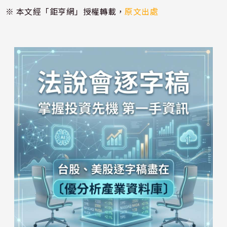
※ 本文經「鉅亨網」授權轉載，
原文出處