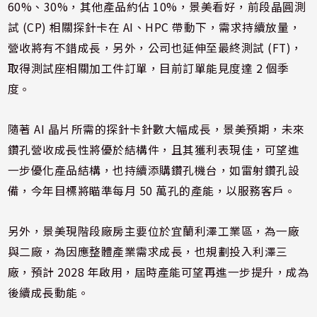
60%、30%，其他產品約佔 10%，景美看好，前段晶圓測
試 (CP) 相關探針卡在 AI、HPC 帶動下，需求持續放量，
營收將有不錯成長，另外，公司也延伸至最終測試 (FT)，
取得測試座相關加工件訂單，目前訂單能見度達 2 個季
度。
隨著 AI 晶片所需的探針卡針數大幅成長，景美預期，未來
鑽孔營收成長性將優於結構件，且其獲利表現佳，可望進
一步優化產品結構，也持續添購鑽孔機台，如雷射鑽孔設
備，今年目標將瞄準每月 50 萬孔的產能，以服務客戶。
另外，景美現階段廠房主要位於宜蘭利澤工業區，為一廠
與二廠，為因應整體產業需求成長，也規劃投入利澤三
廠，預計 2028 年啟用，屆時產能可望再進一步提升，成為
後續成長動能。