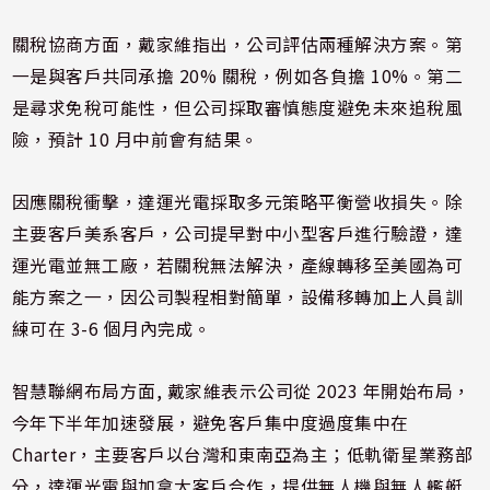
關稅協商方面，戴家維指出，公司評估兩種解決方案。第
一是與客戶共同承擔 20% 關稅，例如各負擔 10%。第二
是尋求免稅可能性，但公司採取審慎態度避免未來追稅風
險，預計 10 月中前會有結果。
因應關稅衝擊，達運光電採取多元策略平衡營收損失。除
主要客戶美系客戶，公司提早對中小型客戶進行驗證，達
運光電並無工廠，若關稅無法解決，產線轉移至美國為可
能方案之一，因公司製程相對簡單，設備移轉加上人員訓
練可在 3-6 個月內完成。
智慧聯網布局方面, 戴家維表示公司從 2023 年開始布局，
今年下半年加速發展，避免客戶集中度過度集中在
Charter，主要客戶以台灣和東南亞為主；低軌衛星業務部
分，達運光電與加拿大客戶合作，提供無人機與無人艦艇