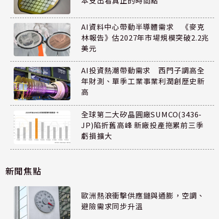
本支出看真正的時間點
AI資料中心帶動半導體需求 《麥克
林報告》估2027年市場規模突破2.2兆
美元
AI投資熱潮帶動需求 西門子調高全
年財測、單季工業事業利潤創歷史新
高
全球第二大矽晶圓廠SUMCO(3436-
JP)陷折舊高峰 新廠投產拖累前三季
虧損擴大
新聞焦點
歐洲熱浪衝擊供應鏈與通膨，空調、
避險需求同步升溫