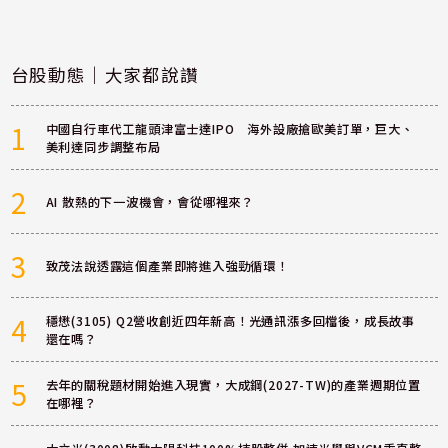
台股動態｜大家都說讚
1
中國自行車代工龍頭津富士達IPO 海外設廠搶歐美訂單，巨大、
美利達同步調整布局
2
AI 散熱的下一波機會，會從哪裡來？
3
致茂法說透露這個產業即將進入強勁循環！
4
穩懋(3105) Q2營收創近四年新高！光通訊漲多回檔後，成長故事
還在嗎？
5
去年的關稅題材開始進入現實，大成鋼(2027-TW)的產業週期位置
在哪裡？