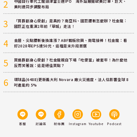
2
中國自行車代工龍頭津富士達IPO 海外設廠搶歐美訂單，巨大、
美利達同步調整布局
3
「買群創身心受創」是真的？南亞科、國巨腰斬怎麼辦？杜金龍：
國巨正在重演2年前「華城」走法！
4
金居、尖點腰斬後換誰漲？ABF載板欣興、南電接棒！杜金龍：看
好2028年EPS達50元，這檔是末升段首選
5
買進群創身心受創？杜金龍親自下場「吃便當」被套牢！為什麼他
反而笑著說：這是絕佳買點？
6
環球晶(6488)更新義大利 Novara 廠火災進度，法人估影響全球 8
吋產能約 5%
客服
討論區
粉絲團
Instagram
Youtube
Podcast