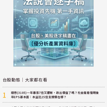
台股動態｜大家都在看
1
穩懋(3105)一年暴漲7倍又腰斬，跌出價值了嗎？杜金龍看懂明後
年EPS基本面：本益比25倍支撐價在哪？