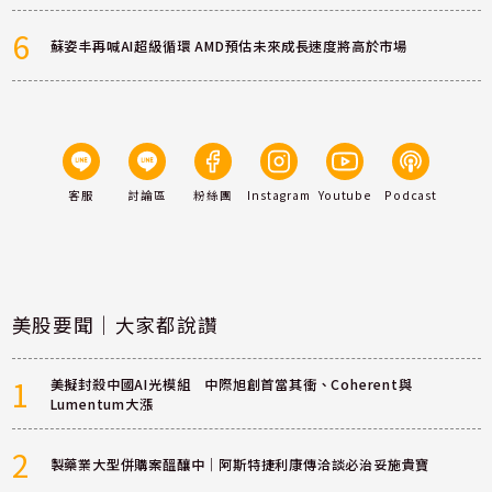
6
蘇姿丰再喊AI超級循環 AMD預估未來成長速度將高於市場
客服
討論區
粉絲團
Instagram
Youtube
Podcast
美股要聞｜大家都說讚
1
美擬封殺中國AI光模組 中際旭創首當其衝、Coherent與
Lumentum大漲
2
製藥業大型併購案醞釀中｜阿斯特捷利康傳洽談必治妥施貴寶