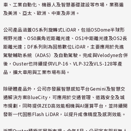
車、工業自動化、機器人及智慧基礎建設等市場，業務遍
及美洲、亞太、歐洲、中東及非洲。
公司產品涵蓋OS系列旋轉式LiDAR，包括OSDome半球形
視野光達、OS0廣角近距離光達、OS1中距離光達及OS2長
距離光達；DF系列則為固態數位LiDAR，主要應用於先進
駕駛輔助系統（ADAS）及自動駕駛。完成與Velodyne合併
後，Ouster也持續提供VLP-16、VLP-32及VLS-128等產
品，擴大車用與工業市場布局。
除硬體產品外，公司亦發展智慧感知平台Gemini及智慧交
通解決方案BlueCity，可應用於交通管理、道路安全及城
市規劃，同時提供ZED高效能相機與AI運算平台，並持續開
發新一代固態Flash LiDAR，以提升成像精度及感測效能。
近期Ouster積極拓展新市場。今年5月，公司宣布與反無人