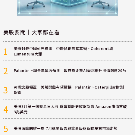
美股要聞｜大家都在看
1
美擬封殺中國AI光模組 中際旭創首當其衝、Coherent與
Lumentum大漲
2
Palantir上調全年營收預測 政府與企業AI需求推升股價飆逾20%
3
AI概念股領軍 美股開盤有望續揚 Palantir、Caterpillar財測
報喜
4
美股8月第一個交易日大漲 道瓊創歷史收盤新高 Amazon市值首破
3兆美元
5
美股面臨關鍵一周 7月就業報告與重量級財報將左右市場走勢