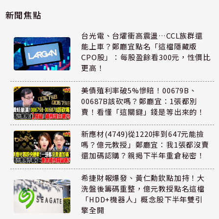
新聞焦點
台光電、台燿衝高震盪…CCL族群還
能上車？鄭廳宜點名「這檔隱藏版
CPO股」：每股盈餘看300元，性價比
更高！
美債殖利率破5%慘賠！00679B、
00687B該砍嗎？鄭廳宜：1張都別
賣！看懂「這關鍵」錢是等出來的！
新應材(4749)從1220摔到647元能撿
嗎？億元教授」鄭廳宜：我1張都沒賣
還加碼認購？親揭下半年重倉秘密！
希捷財報爆發、黃仁勳欽點加持！大
洗盤後籌碼重整，億元教授點名這檔
「HDD+機器人」概念股下半年雙引
擎全開