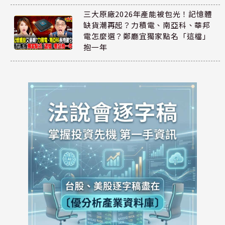
三大原廠2026年產能被包光！記憶體
缺貨潮再起？力積電、南亞科、華邦
電怎麼選？鄭廳宜獨家點名「這檔」
抱一年