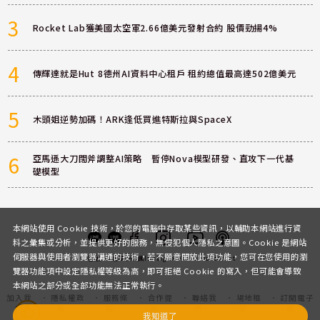
3
Rocket Lab獲美國太空軍2.66億美元發射合約 股價勁揚4%
4
傳輝達就是Hut 8德州AI資料中心租戶 租約總值最高達502億美元
5
木頭姐逆勢加碼！ARK逢低買進特斯拉與SpaceX
6
亞馬遜大刀闊斧調整AI策略 暫停Nova模型研發、直攻下一代基
礎模型
本網站使用 Cookie 技術，於您的電腦中存取某些資訊，以輔助本網站進行資
料之彙集或分析，並提供更好的服務，無侵犯個人隱私之意圖。Cookie 是網站
伺服器與使用者瀏覽器溝通的技術，若不願意開放此項功能，您可在您使用的瀏
客服
討論區
粉絲團
Instagram
Youtube
Podcast
覽器功能項中設定隱私權等級為高，即可拒絕 Cookie 的寫入，但可能會導致
本網站之部分或全部功能無法正常執行。
加入我
隱私權政
服務條
合作提
聯絡我
場地租
訂閱電子
們
策
款
案
們
借
報
我知道了