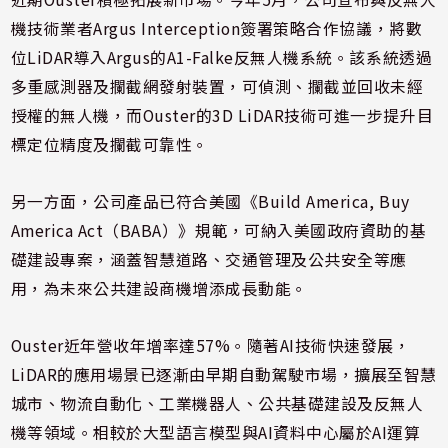
機技術業者Argus Interception簽署策略合作協議，將數
位LiDAR導入Argus的A1-Falke反無人機系統。該系統透過
多重感測器及攔截網發射裝置，可偵測、攔截並回收未經
授權的無人機，而Ouster的3D LiDAR技術可進一步提升目
標定位精度及攔截可靠性。
另一方面，公司產品已符合美國《Build America, Buy
America Act（BABA）》規範，可納入美國政府資助的基
礎建設專案，涵蓋智慧道路、交通管理及公共安全等應
用，為未來公共建設商機增添成長動能。
Ouster近年營收年增率達57%。隨著AI技術快速發展，
LiDAR的應用場景已逐漸由早期自動駕駛市場，擴展至智慧
城市、物流自動化、工業機器人、公共基礎建設及反無人
機等領域。相較於大型語言模型與AI資料中心屬於AI運算