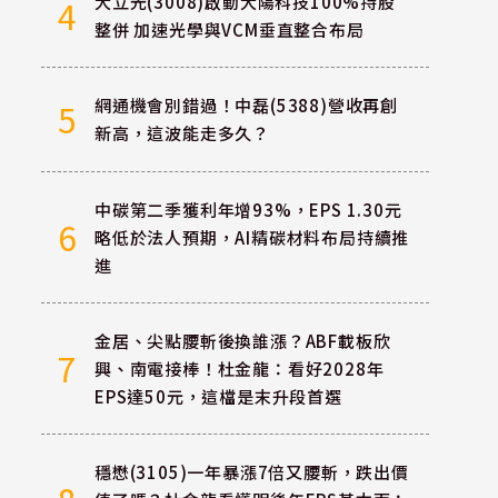
大立光(3008)啟動大陽科技100%持股
4
整併 加速光學與VCM垂直整合布局
網通機會別錯過！中磊(5388)營收再創
5
新高，這波能走多久？
中碳第二季獲利年增93%，EPS 1.30元
6
略低於法人預期，AI精碳材料布局持續推
進
金居、尖點腰斬後換誰漲？ABF載板欣
7
興、南電接棒！杜金龍：看好2028年
EPS達50元，這檔是末升段首選
穩懋(3105)一年暴漲7倍又腰斬，跌出價