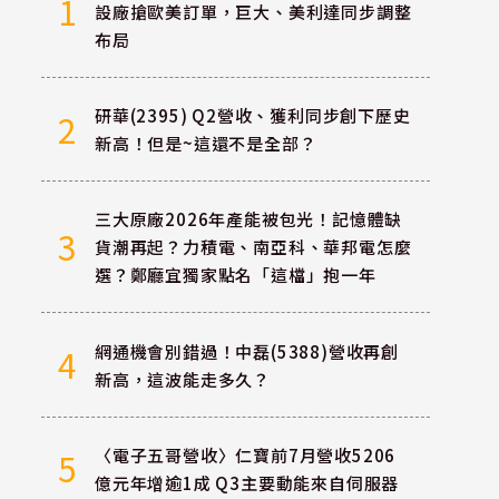
1
設廠搶歐美訂單，巨大、美利達同步調整
布局
研華(2395) Q2營收、獲利同步創下歷史
2
新高！但是~這還不是全部？
三大原廠2026年產能被包光！記憶體缺
3
貨潮再起？力積電、南亞科、華邦電怎麼
選？鄭廳宜獨家點名「這檔」抱一年
網通機會別錯過！中磊(5388)營收再創
4
新高，這波能走多久？
〈電子五哥營收〉仁寶前7月營收5206
5
億元年增逾1成 Q3主要動能來自伺服器