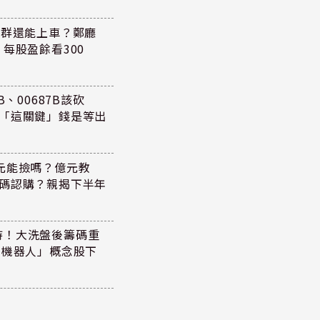
族群還能上車？鄭廳
每股盈餘看300
、00687B該砍
懂「這關鍵」錢是等出
47元能撿嗎？億元教
加碼認購？親揭下半年
持！大洗盤後籌碼重
+機器人」概念股下