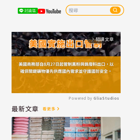
討論區
閱讀文章
arrow_forward_ios
Powered by 
GliaStudios
最新文章
看更多
Mute