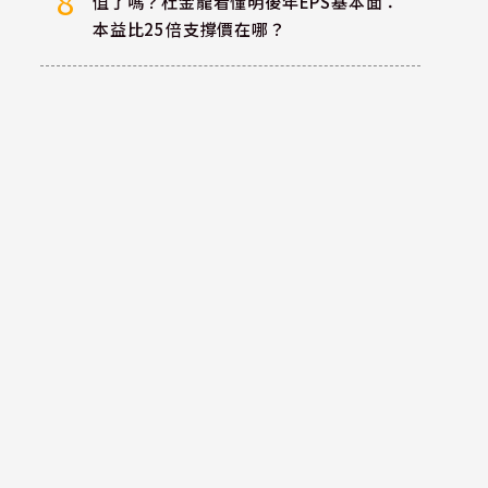
8
值了嗎？杜金龍看懂明後年EPS基本面：
本益比25倍支撐價在哪？