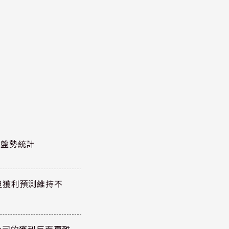
股泰盤勢統計
但獲利預測維持不