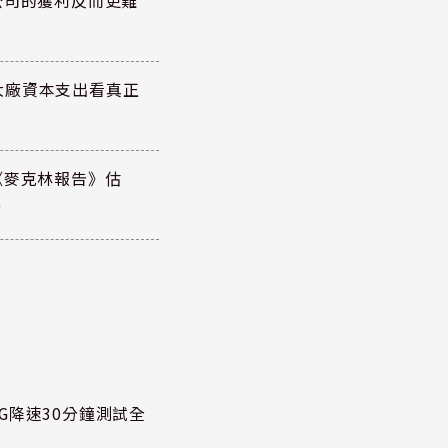
公司的獲利反而更難
大廠資本支出看真正
《麥克林報告》估
元
G降速30分鐘測試全