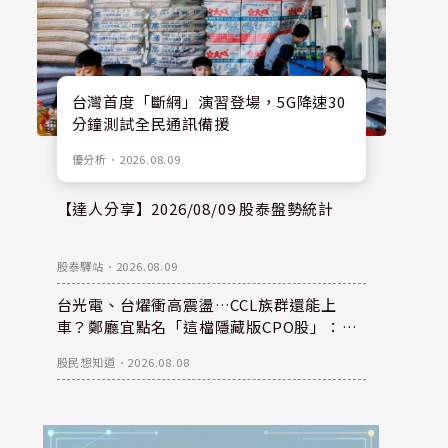
台灣首度「斷網」演習登場，5G降速30
分鐘測試全民通訊備援
優分析
．
2026.08.09
【達人分享】2026/08/09 股泰盤勢統計
股泰驛站
．
2026.08.09
台光電、台燿衝高震盪…CCL族群還能上
車？鄭廳宜點名「這檔隱藏版CPO股」：每
股盈餘看300元，性價比更高！
股民想知道
．
2026.08.08