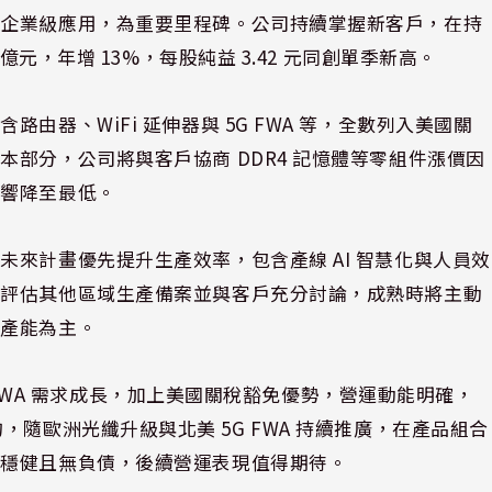
足企業級應用，為重要里程碑。公司持續掌握新客戶，在持
億元，年增 13%，每股純益 3.42 元同創單季新高。
器、WiFi 延伸器與 5G FWA 等，全數列入美國關
部分，公司將與客戶協商 DDR4 記憶體等零組件漲價因
影響降至最低。
來計畫優先提升生產效率，包含產線 AI 智慧化與人員效
已評估其他區域生產備案並與客戶充分討論，成熟時將主動
有產能為主。
5G FWA 需求成長，加上美國關稅豁免優勢，營運動能明確，
產業平均，隨歐洲光纖升級與北美 5G FWA 持續推廣，在產品組合
質穩健且無負債，後續營運表現值得期待。