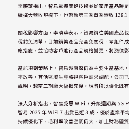
李曉華指出，智易掌握關鍵技術並從家用產品跨
續擴大營收規模下，也帶動第三季單季營收 138.1 
關稅影響方面，李曉華表示，智易銷往美國產品包含路由
稅豁免清單，目前銷美產品完全免關稅。零組件成本
應措施，並協助客戶進行產品規格變更，將漲價
產能規劃策略上，智易越南廠仍為主要生產基地，未
率改善。其他區域生產將視客戶需求調配，公司
說明。越南二期廠大幅擴充後，現階段以優化既
法人分析指出，智易受惠 WiFi 7 升級週期與 
智易 2025 年 WiFi 7 出貨已近 3 成，優於
持續優化下，毛利率改善空間仍大，加上財務體