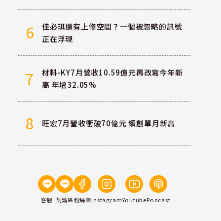
佳必琪還有上修空間？一個被忽略的訊號
6
正在浮現
材料-KY7月營收10.59億元再改寫今年新
7
高 年增32.05%
8
旺宏7月營收衝破70億元 續創單月新高
客服
討論區
粉絲團
Instagram
Youtube
Podcast