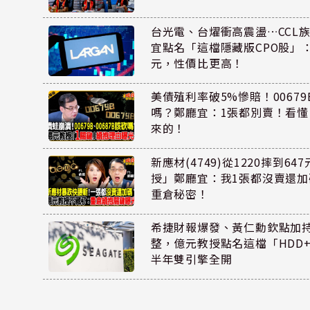
台光電、台燿衝高震盪…CCL
宜點名「這檔隱藏版CPO股」：
元，性價比更高！
美債殖利率破5%慘賠！00679B
嗎？鄭廳宜：1張都別賣！看
來的！
新應材(4749)從1220摔到6
授」鄭廳宜：我1張都沒賣還
重倉秘密！
希捷財報爆發、黃仁勳欽點加
整，億元教授點名這檔「HDD
半年雙引擎全開