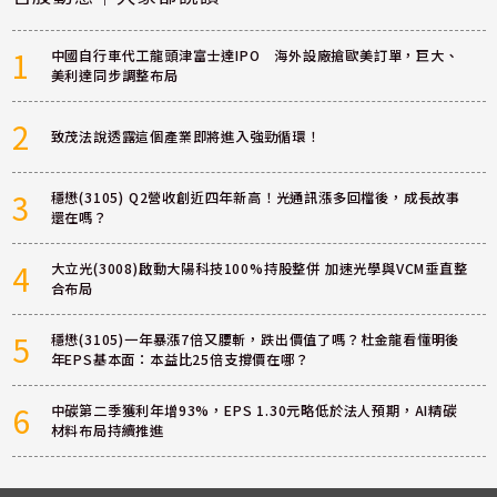
1
中國自行車代工龍頭津富士達IPO 海外設廠搶歐美訂單，巨大、
美利達同步調整布局
2
致茂法說透露這個產業即將進入強勁循環！
3
穩懋(3105) Q2營收創近四年新高！光通訊漲多回檔後，成長故事
還在嗎？
4
大立光(3008)啟動大陽科技100%持股整併 加速光學與VCM垂直整
合布局
5
穩懋(3105)一年暴漲7倍又腰斬，跌出價值了嗎？杜金龍看懂明後
年EPS基本面：本益比25倍支撐價在哪？
6
中碳第二季獲利年增93%，EPS 1.30元略低於法人預期，AI精碳
材料布局持續推進