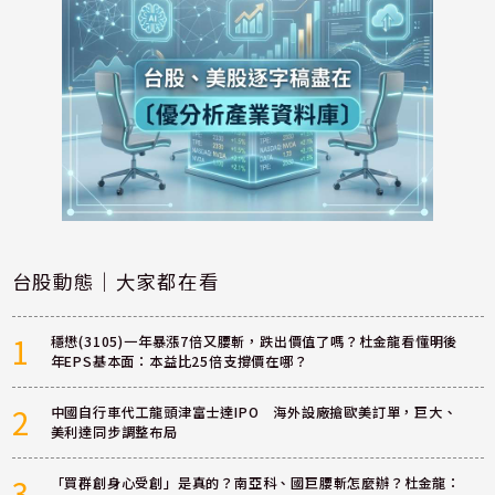
台股動態｜大家都在看
1
穩懋(3105)一年暴漲7倍又腰斬，跌出價值了嗎？杜金龍看懂明後
年EPS基本面：本益比25倍支撐價在哪？
2
中國自行車代工龍頭津富士達IPO 海外設廠搶歐美訂單，巨大、
美利達同步調整布局
3
「買群創身心受創」是真的？南亞科、國巨腰斬怎麼辦？杜金龍：