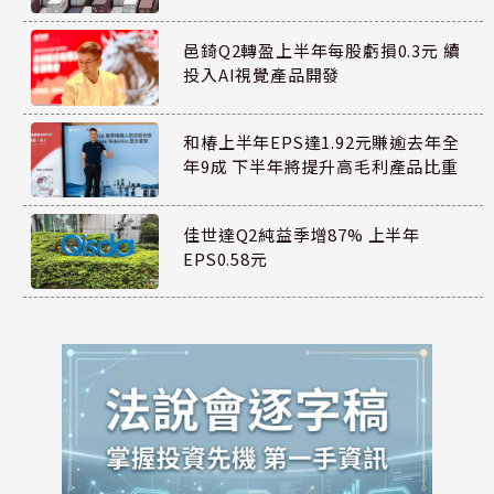
邑錡Q2轉盈上半年每股虧損0.3元 續
投入AI視覺產品開發
和椿上半年EPS達1.92元賺逾去年全
年9成 下半年將提升高毛利產品比重
佳世達Q2純益季增87% 上半年
EPS0.58元