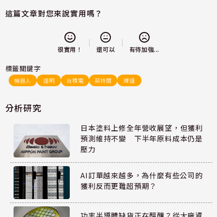
這篇文章對您來說實用嗎？
還可以
很實用！
有待加強...
標籤關鍵字
機器人
達明
台積電
英特爾
輝達
分析研究
日本塗料上修全年營收展望，但獲利
預測維持不變 下半年原料成本仍是
壓力
AI訂單越來越多，為什麼有些公司的
獲利反而更難超預期？
功率半導體缺貨正在醞釀？從大廠資