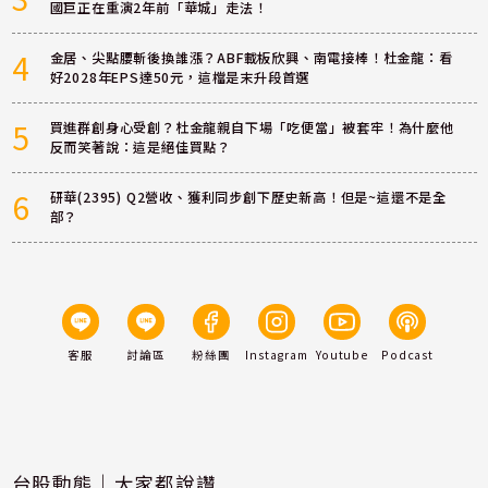
國巨正在重演2年前「華城」走法！
4
金居、尖點腰斬後換誰漲？ABF載板欣興、南電接棒！杜金龍：看
好2028年EPS達50元，這檔是末升段首選
5
買進群創身心受創？杜金龍親自下場「吃便當」被套牢！為什麼他
反而笑著說：這是絕佳買點？
6
研華(2395) Q2營收、獲利同步創下歷史新高！但是~這還不是全
部？
客服
討論區
粉絲團
Instagram
Youtube
Podcast
台股動態｜大家都說讚