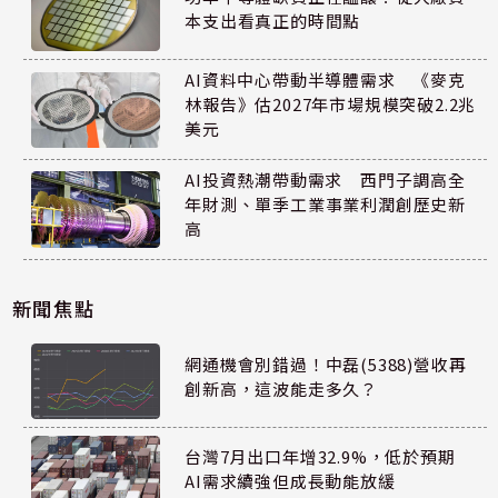
本支出看真正的時間點
AI資料中心帶動半導體需求 《麥克
林報告》估2027年市場規模突破2.2兆
美元
AI投資熱潮帶動需求 西門子調高全
年財測、單季工業事業利潤創歷史新
高
新聞焦點
網通機會別錯過！中磊(5388)營收再
創新高，這波能走多久？
台灣7月出口年增32.9%，低於預期
AI需求續強但成長動能放緩