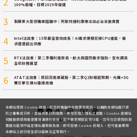
2
100%股權，目標2029年復運
3
製藥業大型併購案醞釀中｜阿斯特捷利康傳洽談必治妥施貴寶
4
Intel法說會｜15年最佳營收成長！AI需求爆棚狂掃CPU產能，需
求遠遠超出供應
5
RTX法說會｜第二季獲利衝新高，航太與國防需求強勁，宣布調高
全年財務展望
6
AT&T法說會｜買回百億庫藏股，第二季Q2財報超預期，光纖+5G
雙引擎引爆AI邊緣商機
本網站使用 Cookie 技術，於您的電腦中存取某些資訊，以輔助本網站進行資
料之彙集或分析，並提供更好的服務，無侵犯個人隱私之意圖。Cookie 是網站
伺服器與使用者瀏覽器溝通的技術，若不願意開放此項功能，您可在您使用的瀏
客服
討論區
粉絲團
Instagram
Youtube
Podcast
覽器功能項中設定隱私權等級為高，即可拒絕 Cookie 的寫入，但可能會導致
本網站之部分或全部功能無法正常執行。
加入我
隱私權政
服務條
合作提
聯絡我
場地租
訂閱電子