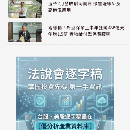
凌華7月營收創同期高 聚焦邊緣AI及
高價值應用
兩樣情！外溢保單上半年狂銷488億元
年增1.5倍 實物給付型保費腰斬