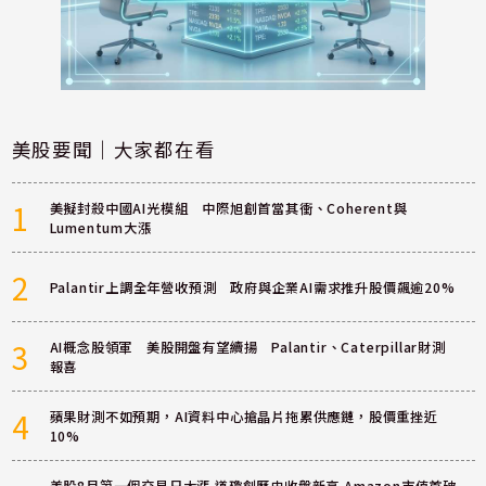
美股要聞｜大家都在看
1
美擬封殺中國AI光模組 中際旭創首當其衝、Coherent與
Lumentum大漲
2
Palantir上調全年營收預測 政府與企業AI需求推升股價飆逾20%
3
AI概念股領軍 美股開盤有望續揚 Palantir、Caterpillar財測
報喜
4
蘋果財測不如預期，AI資料中心搶晶片拖累供應鏈，股價重挫近
10%
美股8月第一個交易日大漲 道瓊創歷史收盤新高 Amazon市值首破