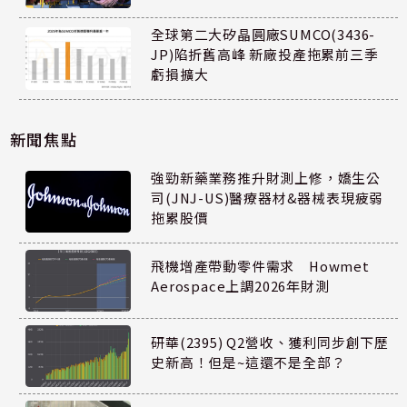
全球第二大矽晶圓廠SUMCO(3436-
JP)陷折舊高峰 新廠投產拖累前三季
虧損擴大
新聞焦點
強勁新藥業務推升財測上修，嬌生公
司(JNJ-US)醫療器材&器械表現疲弱
拖累股價
飛機增產帶動零件需求 Howmet
Aerospace上調2026年財測
研華(2395) Q2營收、獲利同步創下歷
史新高！但是~這還不是全部？