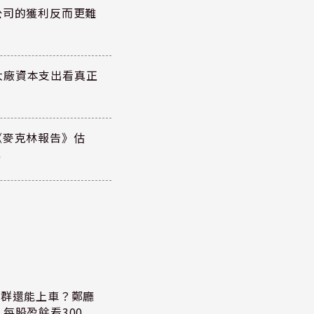
公司的獲利反而更難
大廠資本支出看真正
《麥克林報告》估
元
族群還能上車？鄭廳
每股盈餘看300