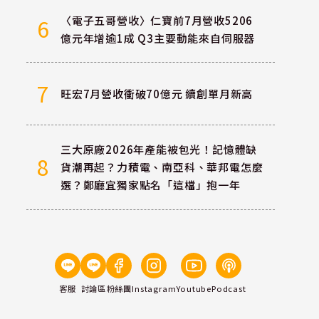
〈電子五哥營收〉仁寶前7月營收5206
6
億元年增逾1成 Q3主要動能來自伺服器
7
旺宏7月營收衝破70億元 續創單月新高
三大原廠2026年產能被包光！記憶體缺
8
貨潮再起？力積電、南亞科、華邦電怎麼
選？鄭廳宜獨家點名「這檔」抱一年
客服
討論區
粉絲團
Instagram
Youtube
Podcast