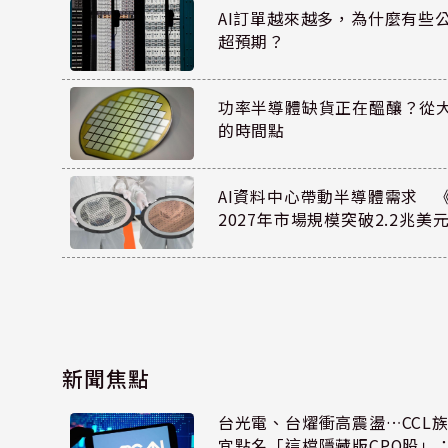
AI訂單越來越多，為什麼有些
超預期？
功率半導體缺貨正在醞釀？從
的時間點
AI資料中心帶動半導體需求 
2027年市場規模突破2.2兆美
新聞焦點
台光電、台燿衝高震盪…CCL
宜點名「這檔隱藏版CPO股」：