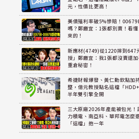
元，性價比更高！
美債殖利率破5%慘賠！00679B
嗎？鄭廳宜：1張都別賣！看
來的！
新應材(4749)從1220摔到6
授」鄭廳宜：我1張都沒賣還
重倉秘密！
希捷財報爆發、黃仁勳欽點加
整，億元教授點名這檔「HDD
半年雙引擎全開
三大原廠2026年產能被包光
力積電、南亞科、華邦電怎麼
「這檔」抱一年