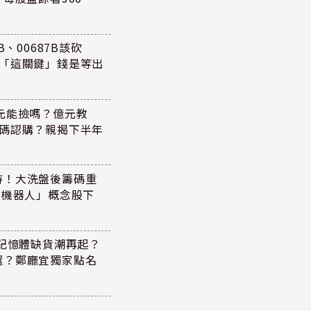
、00687B該砍
懂「這關鍵」錢是等出
47元能撿嗎？億元教
加碼認購？親揭下半年
持！大洗盤後籌碼重
+機器人」概念股下
！記憶體缺貨潮再起？
選？鄭廳宜獨家點名