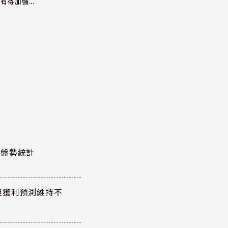
有待加強...
股泰盤勢統計
但獲利預測維持不