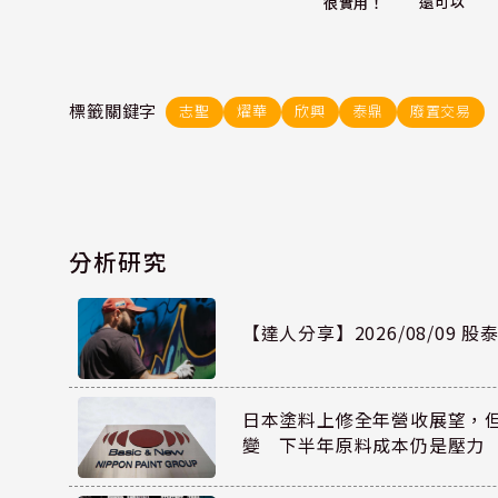
還可以
很實用！
標籤關鍵字
志聖
燿華
欣興
泰鼎
廢置交易
分析研究
【達人分享】2026/08/09 
日本塗料上修全年營收展望，
變 下半年原料成本仍是壓力