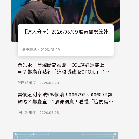
【達人分享】2026/08/09 股泰盤勢統計
股泰驛站
．
2026.08.09
台光電、台燿衝高震盪…CCL族群還能上
車？鄭廳宜點名「這檔隱藏版CPO股」：每
股盈餘看300元，性價比更高！
股民想知道
．
2026.08.08
美債殖利率破5%慘賠！00679B、00687B該
砍嗎？鄭廳宜：1張都別賣！看懂「這關鍵」
錢是等出來的！
股民想知道
．
2026.08.08