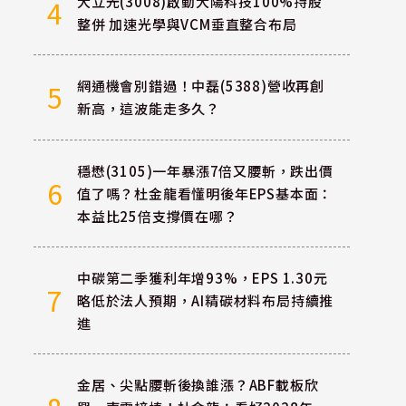
大立光(3008)啟動大陽科技100%持股
4
整併 加速光學與VCM垂直整合布局
網通機會別錯過！中磊(5388)營收再創
5
新高，這波能走多久？
穩懋(3105)一年暴漲7倍又腰斬，跌出價
6
值了嗎？杜金龍看懂明後年EPS基本面：
本益比25倍支撐價在哪？
中碳第二季獲利年增93%，EPS 1.30元
7
略低於法人預期，AI精碳材料布局持續推
進
金居、尖點腰斬後換誰漲？ABF載板欣