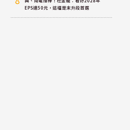
8
興、南電接棒！杜金龍：看好2028年
EPS達50元，這檔是末升段首選