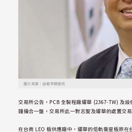
圖片來源：由鉅亨網提供
交易所公告，PCB 全製程廠燿華 (2367-TW) 及設備
鐘撮合一盤，交易所此一對志聖及燿華的處置交易措施
在台商 LEO 板供應廠中，燿華的低軌衛星板原在台