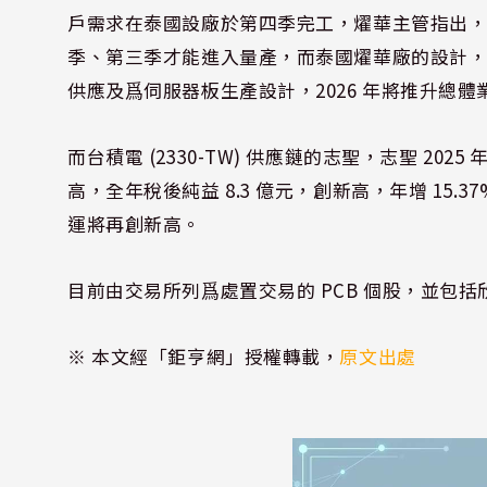
戶需求在泰國設廠於第四季完工，燿華主管指出，因
季、第三季才能進入量產，而泰國燿華廠的設計，
供應及爲伺服器板生產設計，2026 年將推升總
而台積電 (2330-TW) 供應鏈的志聖，志聖 2
高，全年稅後純益 8.3 億元，創新高，年增 15.37
運將再創新高。
目前由交易所列爲處置交易的 PCB 個股，並包括欣興 (30
※ 本文經「鉅亨網」授權轉載，
原文出處