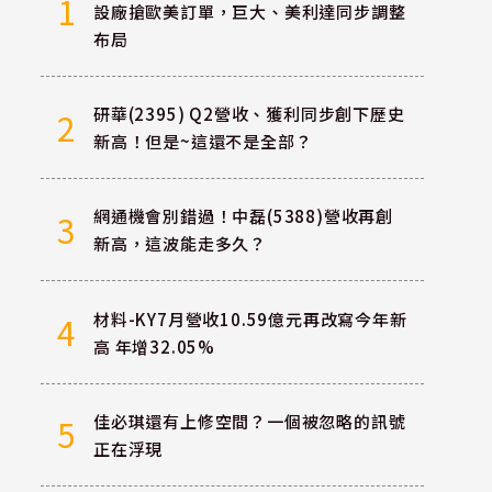
1
設廠搶歐美訂單，巨大、美利達同步調整
布局
研華(2395) Q2營收、獲利同步創下歷史
2
新高！但是~這還不是全部？
網通機會別錯過！中磊(5388)營收再創
3
新高，這波能走多久？
材料-KY7月營收10.59億元再改寫今年新
4
高 年增32.05%
佳必琪還有上修空間？一個被忽略的訊號
5
正在浮現