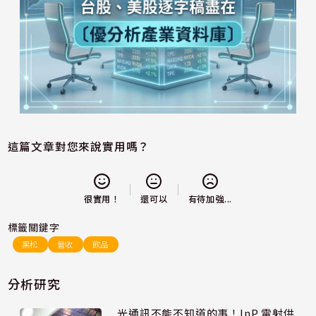
這篇文章對您來說實用嗎？
還可以
很實用！
有待加強...
標籤關鍵字
黑松
營收
飲品
分析研究
光通訊不能不知道的事！InP 雷射供