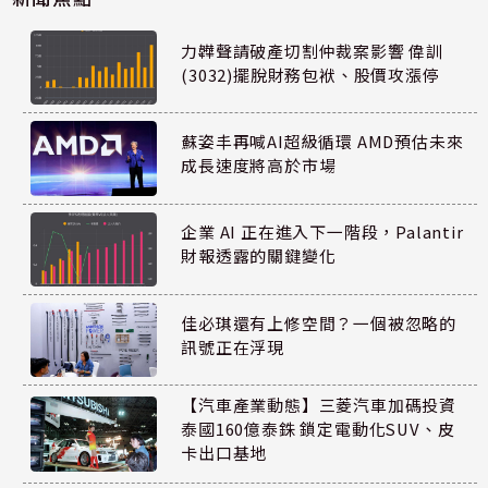
力韡聲請破產切割仲裁案影響 偉訓
(3032)擺脫財務包袱、股價攻漲停
蘇姿丰再喊AI超級循環 AMD預估未來
成長速度將高於市場
企業 AI 正在進入下一階段，Palantir
財報透露的關鍵變化
佳必琪還有上修空間？一個被忽略的
訊號正在浮現
【汽車產業動態】三菱汽車加碼投資
泰國160億泰銖 鎖定電動化SUV、皮
卡出口基地