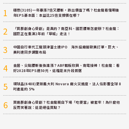
1
穩懋(3105)一年暴漲7倍又腰斬，跌出價值了嗎？杜金龍看懂明後
年EPS基本面：本益比25倍支撐價在哪？
2
「買群創身心受創」是真的？南亞科、國巨腰斬怎麼辦？杜金龍：
國巨正在重演2年前「華城」走法！
3
中國自行車代工龍頭津富士達IPO 海外設廠搶歐美訂單，巨大、
美利達同步調整布局
4
金居、尖點腰斬後換誰漲？ABF載板欣興、南電接棒！杜金龍：看
好2028年EPS達50元，這檔是末升段首選
5
環球晶(6488)更新義大利 Novara 廠火災進度，法人估影響全球 8
吋產能約 5%
6
買進群創身心受創？杜金龍親自下場「吃便當」被套牢！為什麼他
反而笑著說：這是絕佳買點？