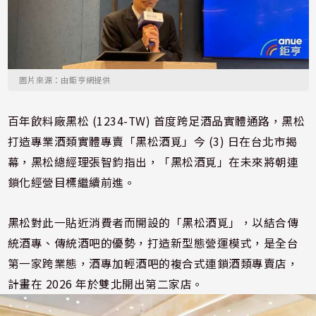
圖片來源：由鉅亨網提供
百年飲料廠黑松 (1234-TW) 首度跨足酒品實體通路，黑松
打造專業酒類實體專賣「黑松酒覓」今 (3) 日在台北市揭
幕，黑松總經理張智鈞指出，「黑松酒覓」在未來將朝連
鎖化經營目標繼續前進。
黑松對此一貼近消費者而開設的「黑松酒覓」，以結合傳
統酒專、傳統酒吧的優勢，打造新型態營運模式，是全台
第一家跨業態，酒專加輕酒吧的複合式連鎖酒類專賣店，
計畫在 2026 年於雙北開出第二家店。