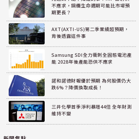
不應求，銅纜生命週期可能比市場預
期更長？
AXT(AXTI-US)第二季業績超預期，
背後透露這件事
Samsung SDI全力衝刺全固態電池產
能 2028年後產能恐供不應求
諾和諾德財報優於預期 為何股價仍大
跌6%？降價換取成長！
三井化學首季淨利暴增44倍 全年財測
維持不變
新聞焦點