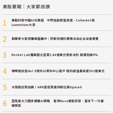
美股要聞｜大家都說讚
1
美擬封殺中國AI光模組 中際旭創首當其衝、Coherent與
Lumentum大漲
2
製藥業大型併購案醞釀中｜阿斯特捷利康傳洽談必治妥施貴寶
3
Rocket Lab獲美國太空軍2.66億美元發射合約 股價勁揚4%
4
傳輝達就是Hut 8德州AI資料中心租戶 租約總值最高達502億美元
5
木頭姐逆勢加碼！ARK逢低買進特斯拉與SpaceX
6
亞馬遜大刀闊斧調整AI策略 暫停Nova模型研發、直攻下一代基
礎模型