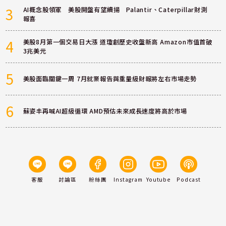
3
AI概念股領軍 美股開盤有望續揚 Palantir、Caterpillar財測
報喜
4
美股8月第一個交易日大漲 道瓊創歷史收盤新高 Amazon市值首破
3兆美元
5
美股面臨關鍵一周 7月就業報告與重量級財報將左右市場走勢
6
蘇姿丰再喊AI超級循環 AMD預估未來成長速度將高於市場
客服
討論區
粉絲團
Instagram
Youtube
Podcast