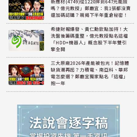
新應材(4749)從1220摔到647元能撿
嗎？億元教授」鄭廳宜：我1張都沒賣
還加碼認購？親揭下半年重倉秘密！
希捷財報爆發、黃仁勳欽點加持！大
洗盤後籌碼重整，億元教授點名這檔
「HDD+機器人」概念股下半年雙引
擎全開
三大原廠2026年產能被包光！記憶體
缺貨潮再起？力積電、南亞科、華邦
電怎麼選？鄭廳宜獨家點名「這檔」
抱一年