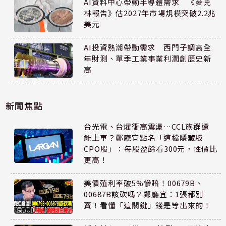
AI資料中心帶動半導體需求 《麥克
林報告》估2027年市場規模突破2.2兆
美元
AI投資熱潮帶動需求 西門子調高全
年財測、單季工業事業利潤創歷史新
高
新聞焦點
台光電、台燿衝高震盪…CCL族群還
能上車？鄭廳宜點名「這檔隱藏版
CPO股」：每股盈餘看300元，性價比
更高！
美債殖利率破5%慘賠！00679B、
00687B該砍嗎？鄭廳宜：1張都別
賣！看懂「這關鍵」錢是等出來的！