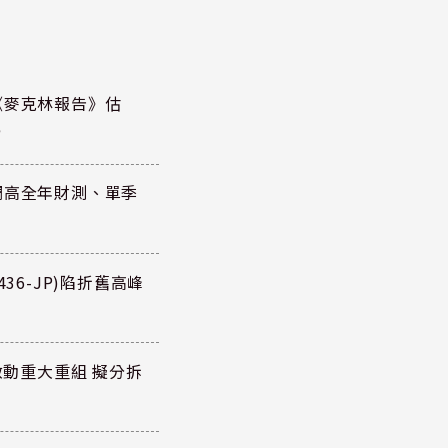
《麥克林報告》估
元
調高全年財測、單季
36-JP)陷折舊高峰
P)啟動重大重組 擬分拆