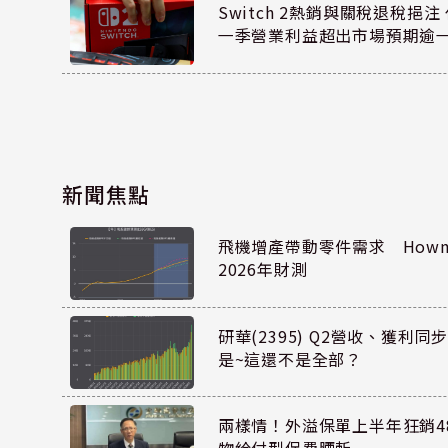
Switch 2熱銷與關稅退稅挹注 
一季營業利益超出市場預期逾
新聞焦點
飛機增產帶動零件需求 Howmet
2026年財測
研華(2395) Q2營收、獲利
是~這還不是全部？
兩樣情！外溢保單上半年狂銷48