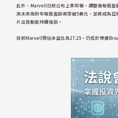
此外，Marvell日前公布上季財報，調整後每股盈
測未來兩財年每股盈餘將突破5美元，並將成為亞馬遜
片出貨動能持續強勁。
目前Marvell預估本益比為27.25，仍低於博通Bro