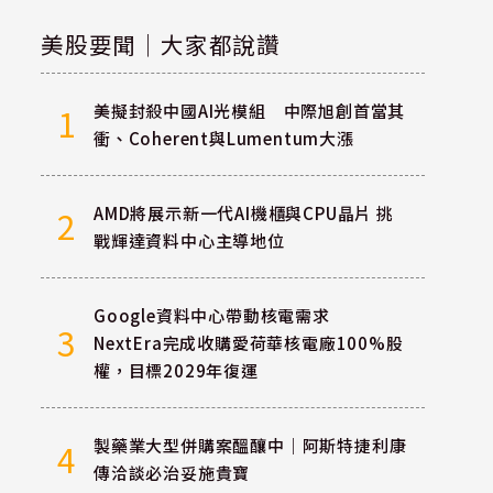
美股要聞｜大家都說讚
美擬封殺中國AI光模組 中際旭創首當其
1
衝、Coherent與Lumentum大漲
AMD將展示新一代AI機櫃與CPU晶片 挑
2
戰輝達資料中心主導地位
Google資料中心帶動核電需求
3
NextEra完成收購愛荷華核電廠100%股
權，目標2029年復運
製藥業大型併購案醞釀中｜阿斯特捷利康
4
傳洽談必治妥施貴寶