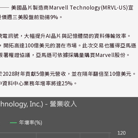
⸺ 美國晶片製造商Marvell Technology(MRVL-US)宣
I後，股價週三美股盤前勁揚9%。
取代傳統電訊號，大幅提升AI晶片與記憶體間的資料傳輸效率。
構，開拓高達100億美元的潛在市場。此次交易也獲得亞馬遜
雙方簽署權證協議，亞馬遜可依據採購量購買Marvell股份。
術預計將於2028財年貢獻5億美元營收，並在隔年翻倍至10億美元。
，其中資料中心業務年增率將達25%。