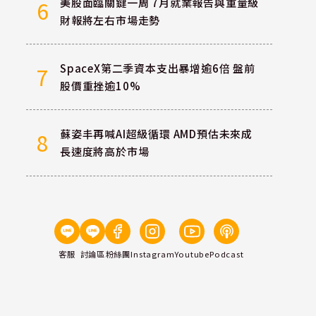
美股面臨關鍵一周 7月就業報告與重量級
6
財報將左右市場走勢
SpaceX第二季資本支出暴增逾6倍 盤前
7
股價重挫逾10%
蘇姿丰再喊AI超級循環 AMD預估未來成
8
長速度將高於市場
客服
討論區
粉絲團
Instagram
Youtube
Podcast