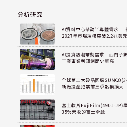
分析研究
AI資料中心帶動半導體需求 
2027年市場規模突破2.2兆美
AI投資熱潮帶動需求 西門子
工業事業利潤創歷史新高
全球第二大矽晶圓廠SUMCO(34
新廠投產拖累前三季虧損擴大
富士軟片FujiFilm(4901-J
35%營收的富士全錄