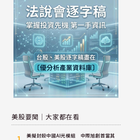
美股要聞｜大家都在看
美擬封殺中國AI光模組 中際旭創首當其
1