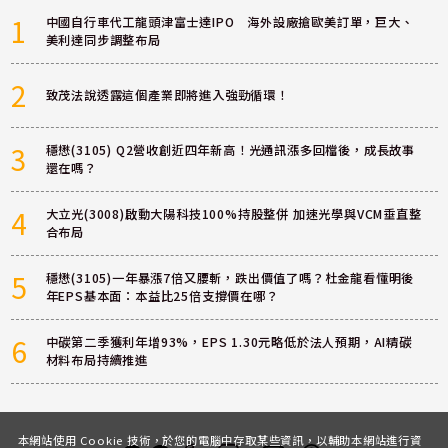
1
中國自行車代工龍頭津富士達IPO 海外設廠搶歐美訂單，巨大、
美利達同步調整布局
2
致茂法說透露這個產業即將進入強勁循環！
3
穩懋(3105) Q2營收創近四年新高！光通訊漲多回檔後，成長故事
還在嗎？
4
大立光(3008)啟動大陽科技100%持股整併 加速光學與VCM垂直整
合布局
5
穩懋(3105)一年暴漲7倍又腰斬，跌出價值了嗎？杜金龍看懂明後
年EPS基本面：本益比25倍支撐價在哪？
6
中碳第二季獲利年增93%，EPS 1.30元略低於法人預期，AI精碳
材料布局持續推進
本網站使用 Cookie 技術，於您的電腦中存取某些資訊，以輔助本網站進行資