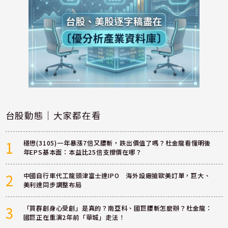
台股動態｜大家都在看
1
穩懋(3105)一年暴漲7倍又腰斬，跌出價值了嗎？杜金龍看懂明後
年EPS基本面：本益比25倍支撐價在哪？
2
中國自行車代工龍頭津富士達IPO 海外設廠搶歐美訂單，巨大、
美利達同步調整布局
3
「買群創身心受創」是真的？南亞科、國巨腰斬怎麼辦？杜金龍：
國巨正在重演2年前「華城」走法！