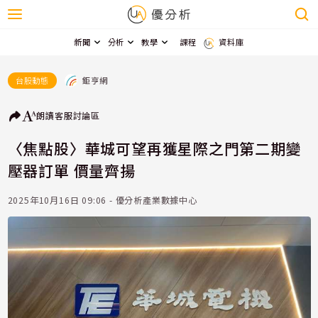
新聞
分析
教學
課程
資料庫
鉅亨網
台股動態
朗讀
客服
討論區
〈焦點股〉華城可望再獲星際之門第二期變
壓器訂單 價量齊揚
2025年10月16日 09:06 - 優分析產業數據中心