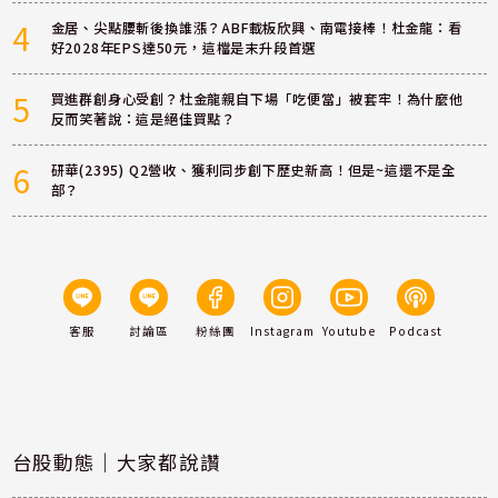
4
金居、尖點腰斬後換誰漲？ABF載板欣興、南電接棒！杜金龍：看
好2028年EPS達50元，這檔是末升段首選
5
買進群創身心受創？杜金龍親自下場「吃便當」被套牢！為什麼他
反而笑著說：這是絕佳買點？
6
研華(2395) Q2營收、獲利同步創下歷史新高！但是~這還不是全
部？
客服
討論區
粉絲團
Instagram
Youtube
Podcast
台股動態｜大家都說讚