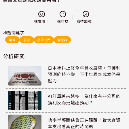
還可以
很實用！
有待加強...
標籤關鍵字
華城
重電
星際之門
變壓器
分析研究
日本塗料上修全年營收展望，但獲利
預測維持不變 下半年原料成本仍是
壓力
AI訂單越來越多，為什麼有些公司的
獲利反而更難超預期？
功率半導體缺貨正在醞釀？從大廠資
本支出看真正的時間點