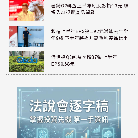
邑錡Q2轉盈上半年每股虧損0.3元 續
投入AI視覺產品開發
和椿上半年EPS達1.92元賺逾去年全
年9成 下半年將提升高毛利產品比重
佳世達Q2純益季增87% 上半年
EPS0.58元