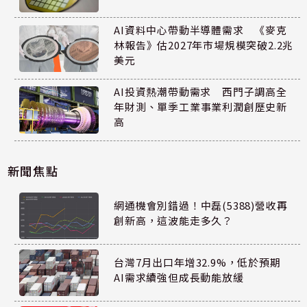
AI資料中心帶動半導體需求 《麥克
林報告》估2027年市場規模突破2.2兆
美元
AI投資熱潮帶動需求 西門子調高全
年財測、單季工業事業利潤創歷史新
高
新聞焦點
網通機會別錯過！中磊(5388)營收再
創新高，這波能走多久？
台灣7月出口年增32.9%，低於預期
AI需求續強但成長動能放緩