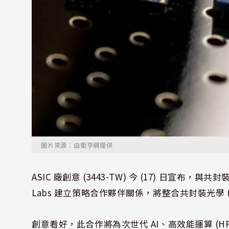
圖片來源：由鉅亨網提供
ASIC 廠創意 (3443-TW) 今 (17) 日宣布，與共封裝光
Labs 建立策略合作夥伴關係，將整合共封裝光學 (C
創意看好，此合作將為次世代 AI、高效能運算 (