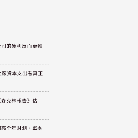
公司的獲利反而更難
大廠資本支出看真正
《麥克林報告》估
元
調高全年財測、單季