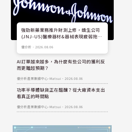
強勁新藥業務推升財測上修，嬌生公司
(JNJ-US)醫療器材&器械表現疲弱拖累
股價
優分析
．
2026.08.06
AI訂單越來越多，為什麼有些公司的獲利反
而更難超預期？
優分析產業數據中心-Matsui
．
2026.08.06
功率半導體缺貨正在醞釀？從大廠資本支出
看真正的時間點
優分析產業數據中心-Matsui
．
2026.08.06