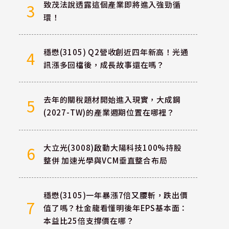
致茂法說透露這個產業即將進入強勁循
3
環！
穩懋(3105) Q2營收創近四年新高！光通
4
訊漲多回檔後，成長故事還在嗎？
去年的關稅題材開始進入現實，大成鋼
5
(2027-TW)的產業週期位置在哪裡？
大立光(3008)啟動大陽科技100%持股
6
整併 加速光學與VCM垂直整合布局
穩懋(3105)一年暴漲7倍又腰斬，跌出價
7
值了嗎？杜金龍看懂明後年EPS基本面：
本益比25倍支撐價在哪？