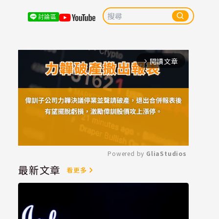
討論區
閱讀文章
arrow_forward_ios
Powered by 
GliaStudios
最新文章
看更多
Mute