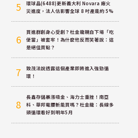
環球晶(6488)更新義大利 Novara 廠火
5
災進度，法人估影響全球 8 吋產能約 5%
買進群創身心受創？杜金龍親自下場「吃
6
便當」被套牢！為什麼他反而笑著說：這
是絕佳買點？
致茂法說透露這個產業即將進入強勁循
7
環！
長鑫存儲暴漲吸金、海力士重挫！南亞
8
科、華邦電腰斬能買嗎？杜金龍：長線多
頭循環看好到明年5月