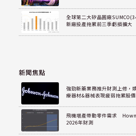
全球第二大矽晶圓廠SUMCO(34
新廠投產拖累前三季虧損擴大
新聞焦點
強勁新藥業務推升財測上修，嬌生
療器材&器械表現疲弱拖累股價
飛機增產帶動零件需求 Howmet
2026年財測