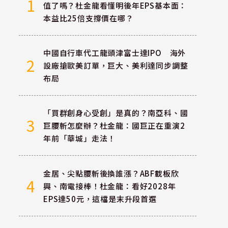
1
值了嗎？杜金龍看懂明後年EPS基本面：
本益比25倍支撐價在哪？
中國自行車代工龍頭津富士達IPO 海外
2
設廠搶歐美訂單，巨大、美利達同步調整
布局
「買群創身心受創」是真的？南亞科、國
3
巨腰斬怎麼辦？杜金龍：國巨正在重演2
年前「華城」走法！
金居、尖點腰斬後換誰漲？ABF載板欣
4
興、南電接棒！杜金龍：看好2028年
EPS達50元，這檔是末升段首選