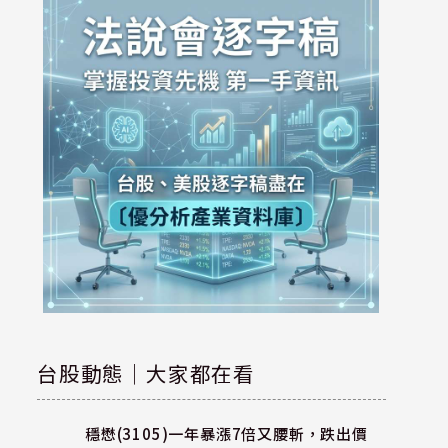
台股動態｜大家都在看
穩懋(3105)一年暴漲7倍又腰斬，跌出價