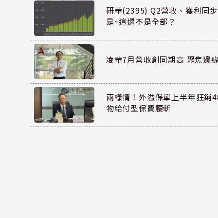
研華(2395) Q2營收、獲利
是~這還不是全部？
凌華7月營收創同期高 聚焦邊緣
兩樣情！外溢保單上半年狂銷48
物給付型保費腰斬