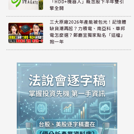
「HDD+機器人」概念股下半年雙引
擎全開
三大原廠2026年產能被包光！記憶體
缺貨潮再起？力積電、南亞科、華邦
電怎麼選？鄭廳宜獨家點名「這檔」
抱一年