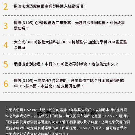
2
致茂法說透露這個產業即將進入強勁循環！
3
穩懋(3105) Q2營收創近四年新高！光通訊漲多回檔後，成長故事
還在嗎？
4
大立光(3008)啟動大陽科技100%持股整併 加速光學與VCM垂直整
合布局
5
網通機會別錯過！中磊(5388)營收再創新高，這波能走多久？
6
穩懋(3105)一年暴漲7倍又腰斬，跌出價值了嗎？杜金龍看懂明後
年EPS基本面：本益比25倍支撐價在哪？
本網站使用 Cookie 技術，於您的電腦中存取某些資訊，以輔助本網站進行資
料之彙集或分析，並提供更好的服務，無侵犯個人隱私之意圖。Cookie 是網站
伺服器與使用者瀏覽器溝通的技術，若不願意開放此項功能，您可在您使用的瀏
客服
討論區
粉絲團
Instagram
Youtube
Podcast
覽器功能項中設定隱私權等級為高，即可拒絕 Cookie 的寫入，但可能會導致
本網站之部分或全部功能無法正常執行。