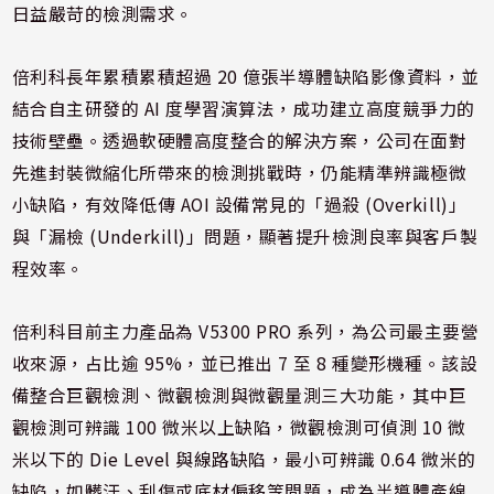
日益嚴苛的檢測需求。
倍利科長年累積累積超過 20 億張半導體缺陷影像資料，並
結合自主研發的 AI 度學習演算法，成功建立高度競爭力的
技術壁壘。透過軟硬體高度整合的解決方案，公司在面對
先進封裝微縮化所帶來的檢測挑戰時，仍能精準辨識極微
小缺陷，有效降低傳 AOI 設備常見的「過殺 (Overkill)」
與「漏檢 (Underkill)」問題，顯著提升檢測良率與客戶製
程效率。
倍利科目前主力產品為 V5300 PRO 系列，為公司最主要營
收來源，占比逾 95%，並已推出 7 至 8 種變形機種。該設
備整合巨觀檢測、微觀檢測與微觀量測三大功能，其中巨
觀檢測可辨識 100 微米以上缺陷，微觀檢測可偵測 10 微
米以下的 Die Level 與線路缺陷，最小可辨識 0.64 微米的
缺陷，如髒汙、刮傷或底材偏移等問題，成為半導體產線