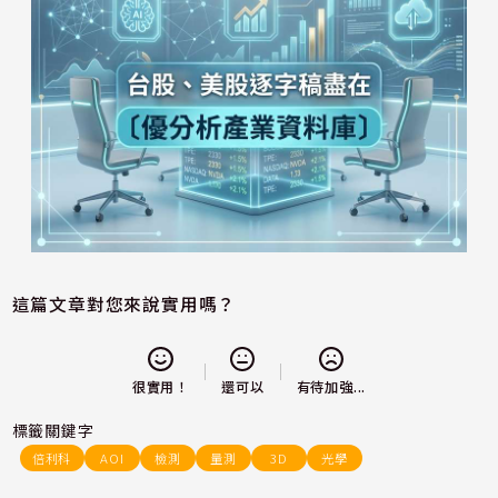
這篇文章對您來說實用嗎？
還可以
很實用！
有待加強...
標籤關鍵字
倍利科
AOI
檢測
量測
3D
光學