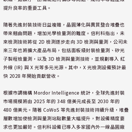
提升良率的重要工具。
隨著先進封裝技術日益複雜，晶圓薄化與異質整合堆疊也
帶來翹曲問題，增加光學檢量測的難度。倍利科指出，未
來檢測技術將從 2D 檢測逐步走向 3D 檢測與量測，公司未
來三年也將擴大產品布局，包括面板級封裝檢量測、矽光
子製程檢量測，以及 3D 檢測與量測技術，並規劃導入 紅
外線 (IR) 與 X 光等多元光源。其中，X 光檢測設備預計最
快 2028 年開始貢獻營收。
根據市調機構 Mordor Intelligence 統計，全球先進封裝
市場規模將由 2025 年的 348 億美元成長至 2030 年的
480 億美元。隨著 CoWoS 等先進封裝技術持續升級，堆疊
層數增加使檢測與量測站點數量大幅提升，對設備精度要
求也更加嚴苛。倍利科設備已導入多家國內外一線晶圓廠