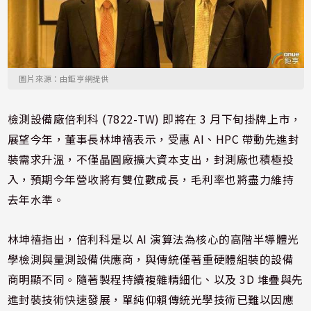
圖片來源：由鉅亨網提供
檢測設備廠倍利科 (7822-TW) 即將在 3 月下旬掛牌上市，
展望今年，董事長林坤禧表示，受惠 AI、HPC 帶動先進封
裝需求升溫，不僅晶圓廠擴大資本支出，封測廠也積極投
入，預期今年營收將有雙位數成長，毛利率也將盡力維持
去年水準。
林坤禧指出，倍利科是以 AI 演算法為核心的高階半導體光
學檢測與量測設備供應商，與傳統僅著重硬體組裝的設備
商明顯不同。隨著製程持續複雜精細化、以及 3D 堆疊與先
進封裝技術快速發展，單純仰賴傳統光學技術已難以因應