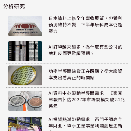
分析研究
日本塗料上修全年營收展望，但獲利
預測維持不變 下半年原料成本仍是
壓力
AI訂單越來越多，為什麼有些公司的
獲利反而更難超預期？
功率半導體缺貨正在醞釀？從大廠資
本支出看真正的時間點
AI資料中心帶動半導體需求 《麥克
林報告》估2027年市場規模突破2.2兆
美元
AI投資熱潮帶動需求 西門子調高全
年財測、單季工業事業利潤創歷史新