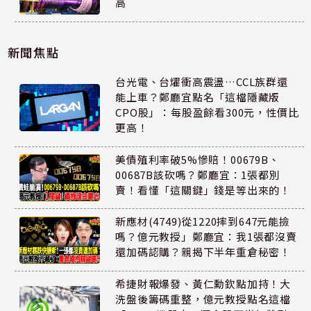
高
新聞焦點
台光電、台燿衝高震盪…CCL族群還
能上車？鄭廳宜點名「這檔隱藏版
CPO股」：每股盈餘看300元，性價比
更高！
美債殖利率破5%慘賠！00679B、
00687B該砍嗎？鄭廳宜：1張都別
賣！看懂「這關鍵」錢是等出來的！
新應材(4749)從1220摔到647元能撿
嗎？億元教授」鄭廳宜：我1張都沒賣
還加碼認購？親揭下半年重倉秘密！
希捷財報爆發、黃仁勳欽點加持！大
洗盤後籌碼重整，億元教授點名這檔