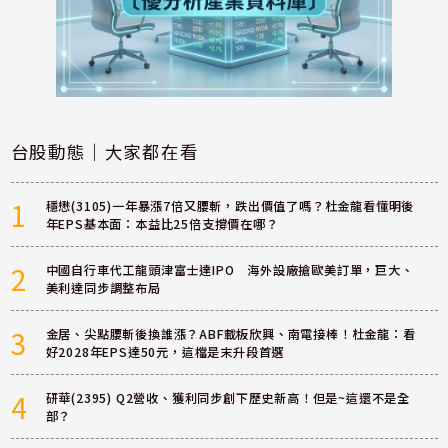
台股動態｜大家都在看
1
穩懋(3105)一年暴漲7倍又腰斬，跌出價值了嗎？杜金龍看懂明後
年EPS基本面：本益比25倍支撐價在哪？
2
中國自行車代工龍頭津富士達IPO 海外設廠搶歐美訂單，巨大、
美利達同步調整布局
3
金居、尖點腰斬後換誰漲？ABF載板欣興、南電接棒！杜金龍：看
好2028年EPS達50元，這檔是末升段首選
4
研華(2395) Q2營收、獲利同步創下歷史新高！但是~這還不是全
部？