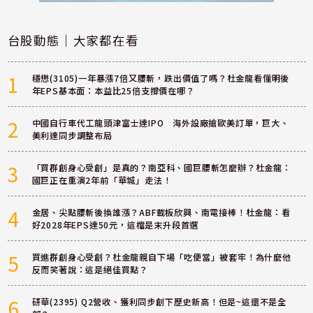
台股動態｜大家都在看
1
穩懋(3105)一年暴漲7倍又腰斬，跌出價值了嗎？杜金龍看懂明後
年EPS基本面：本益比25倍支撐價在哪？
2
中國自行車代工龍頭津富士達IPO 海外設廠搶歐美訂單，巨大、
美利達同步調整布局
3
「買群創身心受創」是真的？南亞科、國巨腰斬怎麼辦？杜金龍：
國巨正在重演2年前「華城」走法！
4
金居、尖點腰斬後換誰漲？ABF載板欣興、南電接棒！杜金龍：看
好2028年EPS達50元，這檔是末升段首選
5
買進群創身心受創？杜金龍親自下場「吃便當」被套牢！為什麼他
反而笑著說：這是絕佳買點？
6
研華(2395) Q2營收、獲利同步創下歷史新高！但是~這還不是全