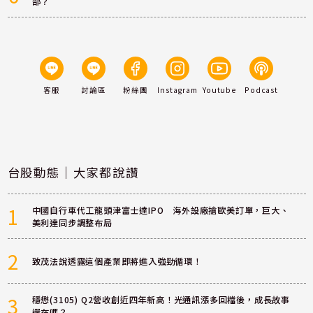
部？
客服
討論區
粉絲團
Instagram
Youtube
Podcast
台股動態｜大家都說讚
1
中國自行車代工龍頭津富士達IPO 海外設廠搶歐美訂單，巨大、
美利達同步調整布局
2
致茂法說透露這個產業即將進入強勁循環！
3
穩懋(3105) Q2營收創近四年新高！光通訊漲多回檔後，成長故事
還在嗎？