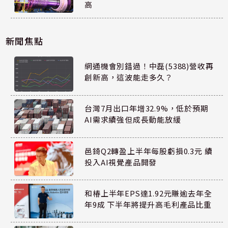
高
新聞焦點
網通機會別錯過！中磊(5388)營收再
創新高，這波能走多久？
台灣7月出口年增32.9%，低於預期
AI需求續強但成長動能放緩
邑錡Q2轉盈上半年每股虧損0.3元 續
投入AI視覺產品開發
和椿上半年EPS達1.92元賺逾去年全
年9成 下半年將提升高毛利產品比重