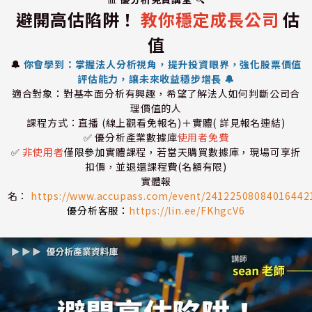
避開高估陷阱！
教你穩定成長公司
估
值
🔔
你會學到：掌握法人分析視角，提升投資眼界，強化股票價值
評估能力，讓未來收益穩步增長 🔔
適合對象：對基本面分析有興趣，希望了解法人如何判斷公司合
理價值的人
課程方式：直播 (線上觀看免報名)＋實體( 詳見報名連結)
✅ 優分析產業數據庫
使用者免費
✅
非使用者
僅
限參加
實體課程，若當天購買數據庫，現場可享折
扣價，並退還課程費(名額有限)
實體報
名：
https://www.accupass.com/event/24122508084016442
優分析客服：
https://lin.ee/FKhgcV6